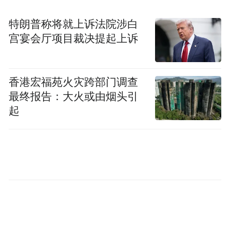
发展之“稳”
特朗普称将就上诉法院涉白
宫宴会厅项目裁决提起上诉
“特别声明：以上作品内容(包括在内的视频、图片或音
频)为凤凰网旗下自媒体平台“大风号”用户上传并发
布，本平台仅提供信息存储空间服务。
Notice: The content above (including the videos,
香港宏福苑火灾跨部门调查
pictures and audios if any) is uploaded and posted
最终报告：大火或由烟头引
by the user of Dafeng Hao, which is a social media
platform and merely provides information storage
起
space services.”