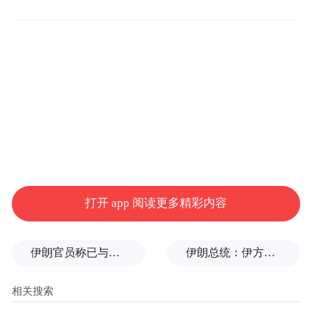
效。相关职能部门要收集整理两个化工园区
在向生物医药产业转型过程中遇到的共性和
难点问题，积极向上级部门反馈，助力生物
医药项目更快落地。在能耗问题上要坚持系
统思维，把握好全局和局部、当前和长远的
关系，鼓励企业淘汰落后产能、化解过剩产
能，积极引导企业使用清洁能源、绿电替代
来减少碳排放，推进产业结构优化升级。
打开 app 阅读更多精彩内容
伊朗官员称已与阿曼就霍尔木兹海峡通行问题明确总体框架
伊朗总统：伊方未在涉谅解备忘录的谈判中作任何让步