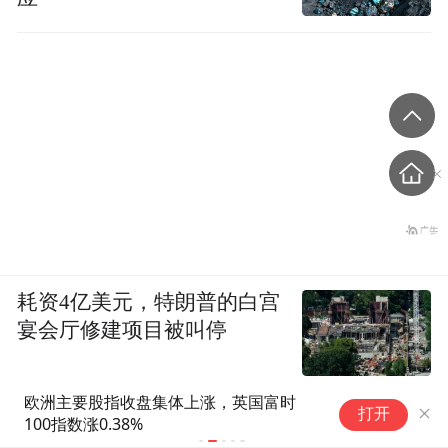
耗资4亿美元，特朗普的白宫
宴会厅修建项目被叫停
欧洲主要股指收盘集体上涨，英国富时
昔日明星科
打开
100指数涨0.38%
被立案调查
行账户遭司