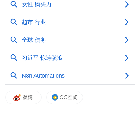
会议听取航盛新能源研发与制造总部基地项
目，经四路道路工程、汇融西侧道路工程等
基础设施项目，格物智能汽车研发测试基地
项目，瑞博CDMO原料药基地项目以及常熟
耀皮汽车玻璃有限公司新能源汽车节能镀膜
前挡天窗总成生产项目等市级重点项目推进
情况。
来源：i常熟
原标题：常熟：以项目之“进”，支撑高质量