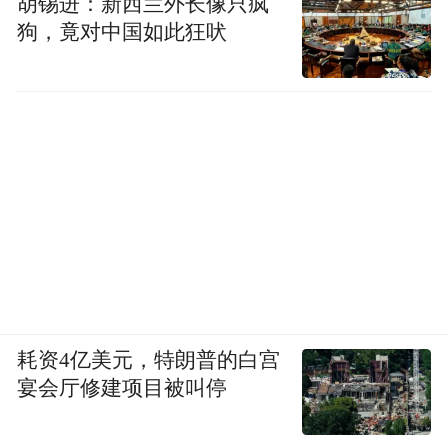
胡锡进：新西兰外长像只疯
狗，竟对中国如此狂吠
耗资4亿美元，特朗普的白宫
宴会厅修建项目被叫停