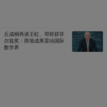
来源：西交利物浦大学未来教育学院
“特别声明：以上作品内容(包括在内的视频、图片或音
频)为凤凰网旗下自媒体平台“大风号”用户上传并发
布，本平台仅提供信息存储空间服务。
丘成桐再谈王虹、邓煜获菲
Notice: The content above (including the videos,
尔兹奖：两项成果震动国际
pictures and audios if any) is uploaded and posted
数学界
by the user of Dafeng Hao, which is a social media
platform and merely provides information storage
space services.”