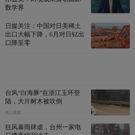
数学界
日媒关注：中国对日美稀土
出口大幅下降，6月对日钇出
口降至零
本届大会为期三天，内容丰富、形式多样：
除 10 场主旨报告外，后续还有 19 位青年学
者带来特邀报告，并设置海报展示、口头报
台风“白海豚”在浙江玉环登
告等多元化学术交流环节。与会者将围绕
陆，大片树木被吹倒
“AI 赋能个性化教育的最新创新与挑战”“AI
钱江视频
驱动下游戏化学习与跨学科融合的交汇点”
“AI 与创业教育的融合路径”“人工智能背景下
狂风暴雨肆虐，台州一家电