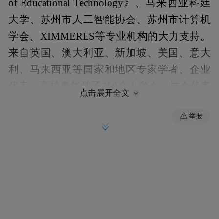
of Educational Technology》、马来西亚科廷
大学、苏州市人工智能协会、苏州市计算机
学会、XIMMERES等专业机构的大力支持。
来自英国、澳大利亚、新加坡、美国、意大
利、马来西亚等国家和地区专家学者、企业
代表、高校青年学子250余人参会，与会代表
点击展开全文
以线上线下相融合方式，聚焦“AI赋能个性
举报
化、游戏化与跨学科融合教育新纪元”的主
题，共同探索AI与教育跨学科融合的无限可
能。
5月15日上午，大会开幕。西交利物浦大学李
娜副教授致大会开幕辞并作开场报告。