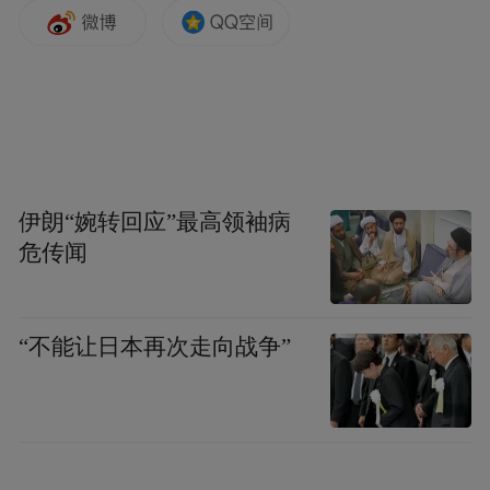
李娜副教授致大会开幕辞
随后，西交利物浦大学执行校长席酉民教
伊朗“婉转回应”最高领袖病
授、西交利物浦大学未来教育学院执行院长
危传闻
张晓军教授、Fellow of IET ，Fellow of
Engineers Australia，西交利物浦大学Eng Gee
Lim 教授、《Australasian Journal of
“不能让日本再次走向战争”
Educational Technology》首席共同主编，澳
大利亚昆士兰科技大学Henk Huijser 副教授、
《European Journal of Education》主编，英国
伍尔弗汉普顿大学Gurpinder Singh Lalli 教