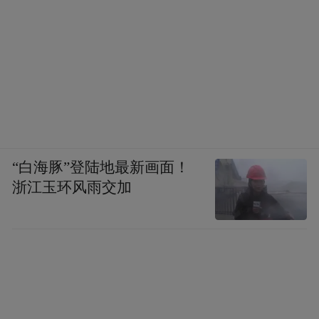
人工智能教育国际会议（ICAIE 2025）的顺
利召开，为相关领域的专家学者和企业代表
交流与合作搭建了重要平台。会议的成果不
仅将对当下的教育实践产生积极影响，也为
“白海豚”登陆地最新画面！
未来人工智能教育的发展指明新的方向，通
浙江玉环风雨交加
过技术赋能与教育创新的深度耦合，推动教
育体系向更具个性化、包容性和智慧化的新
形态演进，助力全球教育领域从容应对人工
智能浪潮带来的机遇与挑战，共同迈向人机
协同、共创共享的智能化教育新纪元。