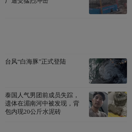
厂遭受猛烈冲击
教育技术学研究的前沿进展”“人工智能与全
球教育和谐发展” 等热门议题展开深入研讨，
通过思想碰撞与经验互鉴，为相关领域的创
新发展提供前瞻性思路与实践方向。
台风“白海豚”正式登陆
泰国人气男团前成员失踪，
遗体在湄南河中被发现，背
包内现20公斤水泥砖