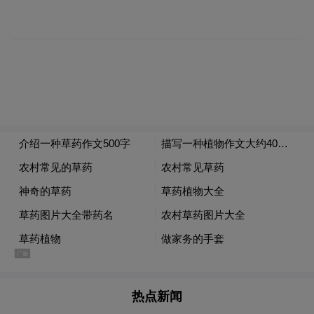
授、联合国教科文组织国际教育局顾问，美
国欧道明大学Jinhee Kim 博士、《British
Journal of Educational Technology》编辑，英
国伦敦大学学院Manolis Mavrikis教授等来自
国内外高校与学术机构的权威专家，围绕教
育前沿议题带来了一系列主旨报告，共同为
与会者献上一场学术盛宴。
热点新闻