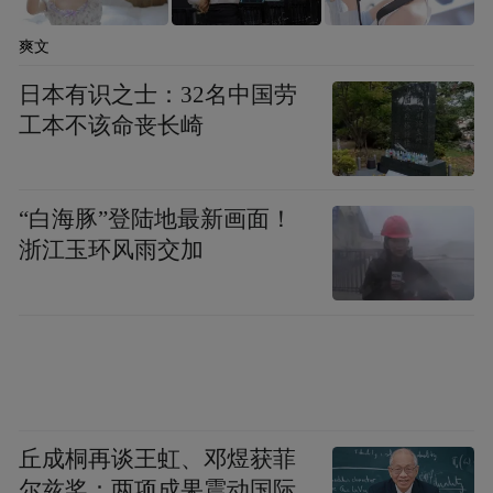
爽文
日本有识之士：32名中国劳
工本不该命丧长崎
张晓军教授作大会主旨报告
此次大会还设置了英国教育研究协会
“白海豚”登陆地最新画面！
（BERA）工作坊环节，围绕“推进人工智能
浙江玉环风雨交加
与数字教育”主题展开深入探讨。
丘成桐再谈王虹、邓煜获菲
尔兹奖：两项成果震动国际