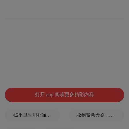
打开 app 阅读更多精彩内容
4.2平卫生间补漏注胶花1.55万，消费者称陷“天价注胶补漏”套路
收到紧急命令，加拿大2万人连夜逃命