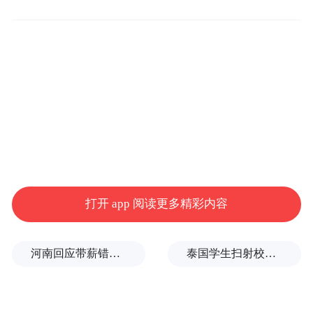
参与全民健身，还推动了乡风文明，让他们
的精神生活更为丰富。
打开 app 阅读更多精彩内容
据了解，棠张镇本届“村BA”篮球赛，共有10
河南回应带薪错峰休假通知引争议：文章相关表述不够准确，程序审签不规范，待修改后予以印发
泰国学生扫射校园，致7死15伤，犯案前先射杀祖父母
支参赛队伍，分成2个组，一组5支队伍，赛
程为期10天，进行24场比赛。“村BA篮球赛
开展第3年了，赛事热度不减，全镇17个村，