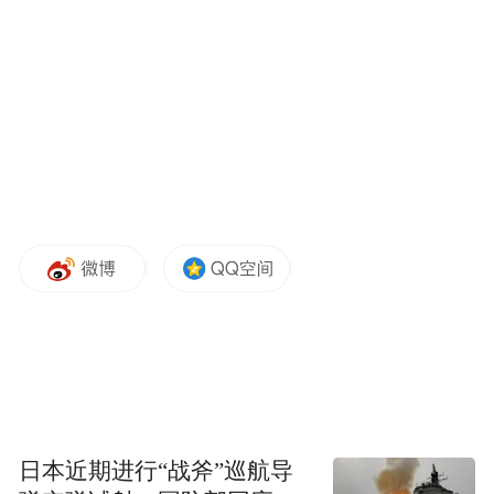
不同年龄、不同职业的棠张人积极报名参
与，享受运动带来的健康和快乐。村BA篮球
赛的成功举办，充分展现了棠张人昂扬向上
的精神面貌，也丰富了老百姓精神文化生
活。”棠张镇篮球协会会长王久龙说。
来源：铜山发布
“特别声明：以上作品内容(包括在内的视频、图片或音
频)为凤凰网旗下自媒体平台“大风号”用户上传并发
布，本平台仅提供信息存储空间服务。
Notice: The content above (including the videos,
pictures and audios if any) is uploaded and posted
by the user of Dafeng Hao, which is a social media
platform and merely provides information storage
日本近期进行“战斧”巡航导
space services.”