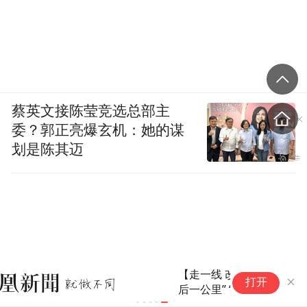
蔡英文接陈莹竞选总部主
委？郭正亮爆玄机：她的谋
划是陈其迈
【走一线 改文风】打通农村牧区服务“最
考
打开
后一公里” “流动绿舟”把便捷生活送到百姓
士
家门口
续