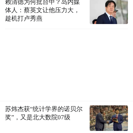
赖清德为何批台中？岛内媒
体人：蔡英文让他压力大，
趁机打卢秀燕
苏炜杰获“统计学界的诺贝尔
奖”，又是北大数院07级