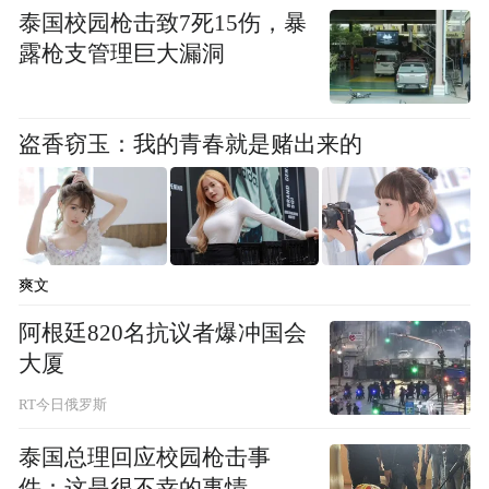
泰国校园枪击致7死15伤，暴
露枪支管理巨大漏洞
盗香窃玉：我的青春就是赌出来的
爽文
阿根廷820名抗议者爆冲国会
大厦
RT今日俄罗斯
泰国总理回应校园枪击事
件：这是很不幸的事情