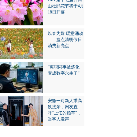
山杜鹃花节将于4月
18日开幕
以春为媒 暖意涌动
——盘点清明假日
消费新亮点
“离职同事被炼化
变成数字永生了”
安徽一对新人乘高
铁接亲，网友直
呼“上亿的婚车”，
当事人发声