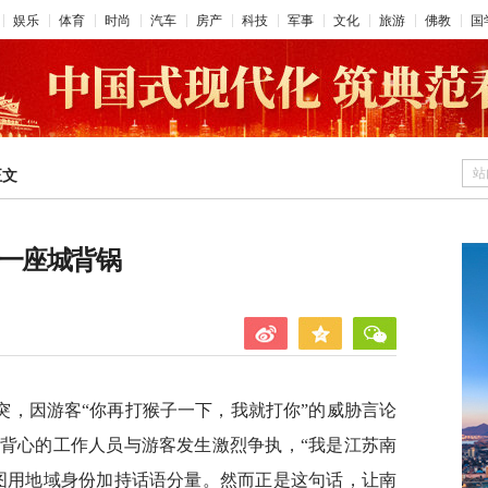
娱乐
体育
时尚
汽车
房产
科技
军事
文化
旅游
佛教
国
站
正文
让一座城背锅
突，因游客“你再打猴子一下，我就打你”的威胁言论
背心的工作人员与游客发生激烈争执，“我是江苏南
图用地域身份加持话语分量。然而正是这句话，让南