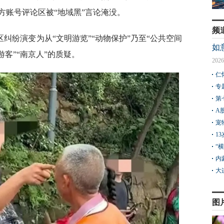
方账号评论区被“地域黑”言论淹没。
频
纠纷演变为从“文明游览”“动物保护”乃至“公共空间
如
客”“南京人”的质疑。
2026
仁
专
第
A
宠
1
“
内
大
图