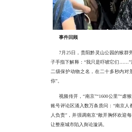
事件回顾
7月25日，贵阳黔灵山公园的猴
子手指下解释：“我只是吓唬它们……”
二级保护动物之名，在二十多秒内对
你”。
视频传开，“南京”“1600公里”
账号评论区涌入数万条质问：“南京人
人负责”，并强调南京“敞开胸怀欢迎
让整座城市陷入舆论漩涡。