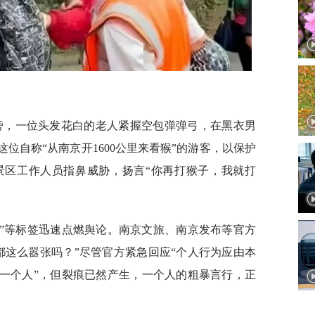
群旁，一位头发花白的老人紧握空包弹弹弓，在黑衣男
这位自称“从南京开1600公里来看猴”的游客，以保护
景区工作人员指鼻威胁，扬言“你再打猴子，我就打
“虐猴”等标签迅速点燃舆论。南京文旅、南京发布等官方
都这么嚣张吗？”尽管官方紧急回应“个人行为应由本
每一个人”，但裂痕已然产生，一个人的粗暴言行，正