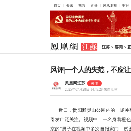
首页
资讯
视频
直播
凤凰卫视
财经
江苏
>
要闻
>
风评|一个人的失范，不应
凤凰网江苏
2025年07月28日 14:49:28
来自江苏
近日，贵阳黔灵山公园内的一场冲
引发广泛关注。视频中，一名身着橙色
京的”男子在视频中多次自报家门，试