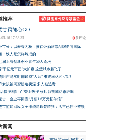
道推荐
意甘肃随心GO
0
-05-16 17:58:35
条评论
怀市长：以酱香为桥，推仁怀酒旅票品牌走向国际
题：铁人是怎样炼成的
七届上海创新创业青年50人论坛
股“千亿元军团”大扩容 这些城市起飞了
物叫声能实时翻译成“人话” 准确率达94.6%？
3岁女孩被闺蜜胁迫卖淫 多人被追责
横店快没剧组了”登上热搜 横店影视城动态辟谣
蒙古一企业再回应“月薪1.6万元招羊倌”
连市监局回应女子用烧烤铁签喂狗：店主已停业整顿
片新闻
2026第十七届井冈