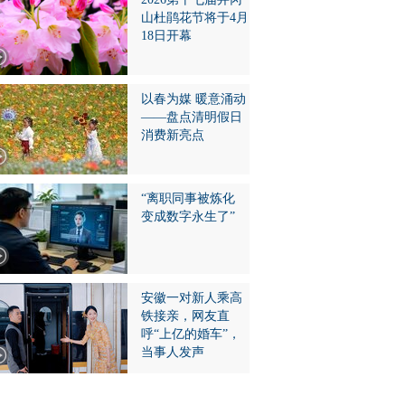
山杜鹃花节将于4月
18日开幕
以春为媒 暖意涌动
——盘点清明假日
消费新亮点
“离职同事被炼化
变成数字永生了”
安徽一对新人乘高
铁接亲，网友直
呼“上亿的婚车”，
当事人发声