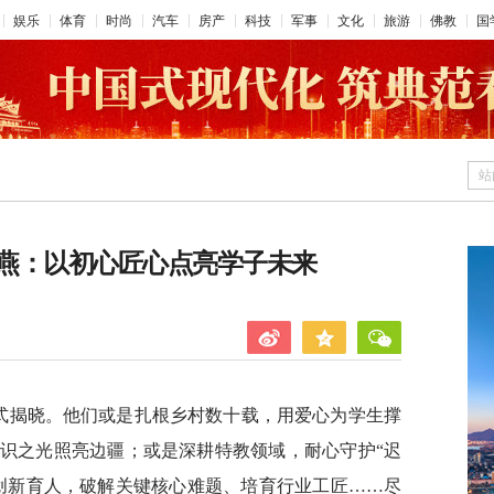
娱乐
体育
时尚
汽车
房产
科技
军事
文化
旅游
佛教
国
站
燕：以初心匠心点亮学子未来
”正式揭晓。他们或是扎根乡村数十载，用爱心为学生撑
识之光照亮边疆；或是深耕特教领域，耐心守护“迟
创新育人，破解关键核心难题、培育行业工匠……尽