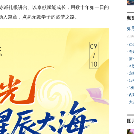
赤诚扎根讲台、以奉献赋能成长，用数十年如一日的
的动人篇章，点亮无数学子的逐梦之路。
频
如
2026
仁
专
第
A
宠
1
“
内
大
图