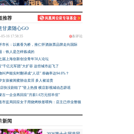
道推荐
意甘肃随心GO
0
-05-16 17:58:35
条评论
怀市长：以酱香为桥，推仁怀酒旅票品牌走向国际
题：铁人是怎样炼成的
七届上海创新创业青年50人论坛
股“千亿元军团”大扩容 这些城市起飞了
物叫声能实时翻译成“人话” 准确率达94.6%？
3岁女孩被闺蜜胁迫卖淫 多人被追责
横店快没剧组了”登上热搜 横店影视城动态辟谣
蒙古一企业再回应“月薪1.6万元招羊倌”
连市监局回应女子用烧烤铁签喂狗：店主已停业整顿
片新闻
2026第十七届井冈