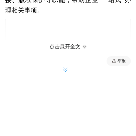
理相关事项。
点击展开全文
举报
为缓解企业资金压力，浦口区联合南京市文
化投资控股集团、江苏安立丰资产管理有限
公司设立网络微短剧产业基金，重点支持内
容创作、技术研发、项目拓展等领域，为企