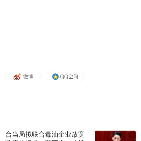
《万卷中华》《看·见殷商》等微短剧，并结
合“苏超”赛事打造《蹴鞠风云》，探索“影视
+体育”融合发展新模式。
浦口区相关部门负责人表示，随着微短剧产
业生态的持续优化，短视频创作、网络直
播、文创开发等新业态不断涌现，该区逐步
形成内容生产、技术支撑、衍生开发的全产
业链条，为区域文旅产业高质量发展注入新
动能。
“特别声明：以上作品内容(包括在内的视频、图片或音
频)为凤凰网旗下自媒体平台“大风号”用户上传并发
台当局拟联合毒油企业放宽
布，本平台仅提供信息存储空间服务。