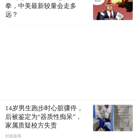
拳，中美最新较量会走多
远？
14岁男生跑步时心脏骤停，
后被鉴定为“器质性痴呆”，
家属质疑校方失责
封面新闻