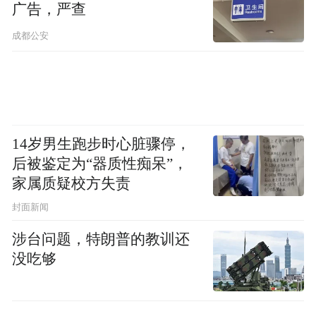
广告，严查
成都公安
14岁男生跑步时心脏骤停，
后被鉴定为“器质性痴呆”，
家属质疑校方失责
封面新闻
涉台问题，特朗普的教训还
没吃够