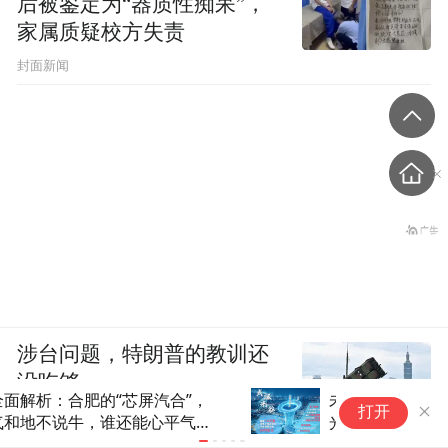
后被鉴定为“器质性痴呆”，
家属质疑校方失责
封面新闻
涉台问题，特朗普的教训还
没吃够
未来产业资本坐标丨角逐“世界
这
打开
光谷”武汉“芯”“光”闪耀
—
人