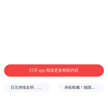
业的内容创作、项目拓展注入金融活水。
打开 app 阅读更多精彩内容
浦口高新区。 南京市浦口区委宣传部 供图
日元持续走弱，给我们什么样的机会？
杀机暗藏！德国机场发现携爆炸物无人机，或涉及外国势力
今年5月，江苏小戏精影视文化有限公司入驻
浦口区“巽谷·短剧文化产业园”，先后推出