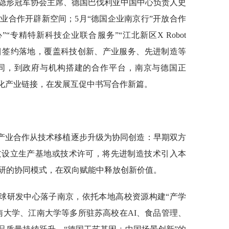
隐形冠军协会主席、德国巴伐利亚中国中心负责人史
业合作开辟新空间；5月“德国企业南京行”开放合作
“专精特新科技企业联合服务”“江北新区X Robot
池”等15个项目签约落地，覆盖科技创新、产业服务、先进制造等
同，到政府与机构搭建的合作平台，南京与德国正
深化产业链接，在发展互促中书写合作新篇。
产业合作从技术移植逐步升级为协同创造：早期双方
过设立生产基地或技术许可，将先进制造技术引入本
研的协同模式，在双向赋能中释放创新价值。
球研发中心落子南京，依托本地高校资源构建“产学
南大学、江南大学等多所驻苏高校在AI、食品管理、