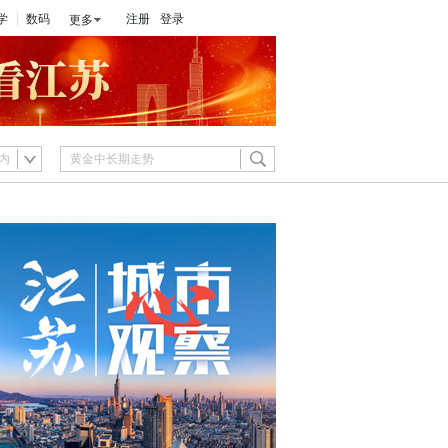
学
数码
注册
登录
更多
内