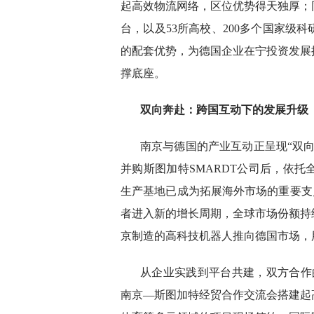
起高效物流网络，区位优势得天独厚；
台，以及53所高校、200多个国家级
的配套优势，为德国企业在宁投资发展
撑底座。
双向奔赴：跨国互动下的发展升级
南京与德国的产业互动正呈现“双向
并购斯图加特SMARDT公司后，依
生产基地已成为拓展海外市场的重要支点
者进入新的增长周期，全球市场份额持
京制造的高科技机器人推向德国市场，
从企业实践到平台共建，双方合作
南京—斯图加特经贸合作交流会搭建起