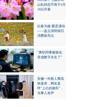
山杜鹃花节将于4月
18日开幕
以春为媒 暖意涌动
——盘点清明假日
消费新亮点
“离职同事被炼化
变成数字永生了”
安徽一对新人乘高
铁接亲，网友直
呼“上亿的婚车”，
当事人发声