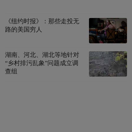
养质量的重要支撑。校方表示，将持续完善
该体系，努力打造一支政治素质强、业务水
《纽约时报》：那些走投无
平高、育人能力优的高素质教师队伍。（通
路的美国穷人
讯员/鹿奎奎、苗磊刚）
“特别声明：以上作品内容(包括在内的视频、图片或音
湖南、河北、湖北等地针对
频)为凤凰网旗下自媒体平台“大风号”用户上传并发
“乡村排污乱象”问题成立调
布，本平台仅提供信息存储空间服务。
查组
Notice: The content above (including the videos,
pictures and audios if any) is uploaded and posted
by the user of Dafeng Hao, which is a social media
platform and merely provides information storage
space services.”