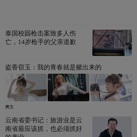
忍”，并将师德教育贯穿入职培训、政治学习
等环节，做到融入日常、抓在经常、落到细
处。
泰国校园枪击案致多人伤
亡，14岁枪手的父亲道歉
德技融合：职教特色与专业成长同频共振
立足职业教育类型定位，学校将师德师风建
盗香窃玉：我的青春就是赌出来的
设深度融入“双师型”教师培养体系。
——在产业对接中淬炼师德。学校鼓励教师
深入企业一线，参与技术研发与成果转化，
爽文
在解决实际问题的过程中提升实践能力，锤
云南省委书记：旅游业是云
炼工匠精神和职业操守，并将产业前沿知识
南省最应该抓，也必须抓好
反哺教学，推动教学内容与产业需求紧密对