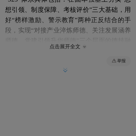
想引领、制度保障、考核评价”三大基础，用
好“榜样激励、警示教育”两种正反结合的手
段，实现“对接产业淬炼师德、关注发展涵养
师德、党建引领升华师德”三个层面的德技融
点击展开全文
合。这一体系致力于将师德规范贯穿教育教
学、科研实践与管理服务全过程，推动师德
举报
建设常态化、长效化。