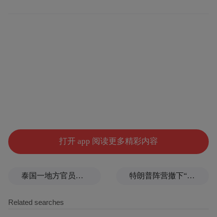
固本强基：思想铸魂与制度保障协同发力
师德师风建设是一项基础性、战略性工程。
江苏建院坚持从思想、制度、考核三个维度
协同发力，筑牢师德根基。
在思想引领方面，学校党委牵头制定《关于
打开 app 阅读更多精彩内容
推动落实〈普通高等学校教师党建和思想政
治工作质量标准（试行）〉的实施方案》，
推动教师思想政治建设与专业能力发展深度
泰国一地方官员遭枪击
特朗普阵营撤下“霉霉”歌曲，曾多次“蹭歌”引争议
融合，构建起涵盖体制机制、思想引领、素
养教育、标准严格、典型示范、底线约束的