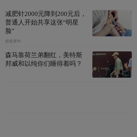
正反结合：榜样激励与警示教育双向引导
减肥针2000元降到200元后，
普通人开始共享这张“明星
脸”
在推进师德建设过程中，学校坚持正向激励
与反面警示相结合，营造见贤思齐、警钟长
惊蛰青年
鸣的良好氛围。
森马靠荷兰弟翻红，美特斯
邦威和以纯你们睡得着吗？