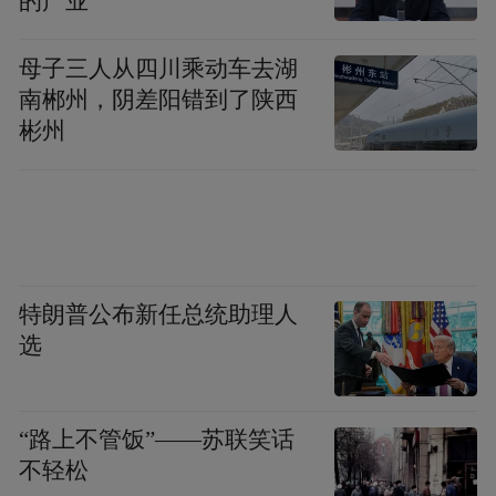
的产业
接。
母子三人从四川乘动车去湖
——在教师发展中涵养师德。学校特别关注
南郴州，阴差阳错到了陕西
青年教师成长，实施精准培养计划。从入职
彬州
“第一课”必讲师德，到企业实践中邀请劳模
工匠言传身教，多措并举引导青年教师树立
正确的职业价值观。
——在党建引领上升华师德。通过将师德建
特朗普公布新任总统助理人
设与基层党组织建设深度融合，依托“三会一
选
课”、主题党日等活动，实现党性锻炼与师德
提升同频共振，最终落实立德树人根本任
“路上不管饭”——苏联笑话
务。
不轻松