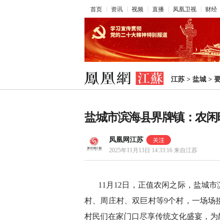
首页
资讯
视频
直播
凤凰卫视
财经
江苏
>
盐城
>
盐城市滨海县界牌镇：农闲
凤凰网江苏
2025年11月13日 14:33:16
来自江苏
11月12日，正值农闲之际，盐城
村、周庄村、双巨村等9个村，一场场
村民们在家门口尽享传统文化盛宴，为