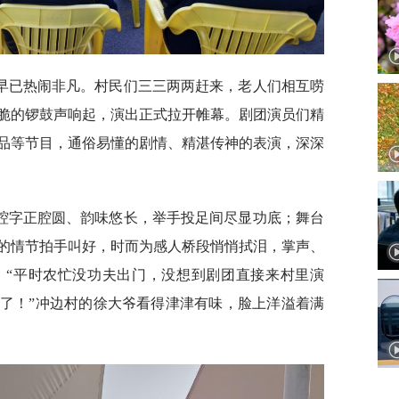
早已热闹非凡。村民们三三两两赶来，老人们相互唠
脆的锣鼓声响起，演出正式拉开帷幕。剧团演员们精
品等节目，通俗易懂的剧情、精湛传神的表演，深深
腔字正腔圆、韵味悠长，举手投足间尽显功底；舞台
的情节拍手叫好，时而为感人桥段悄悄拭泪，掌声、
。“平时农忙没功夫出门，没想到剧团直接来村里演
了！”冲边村的徐大爷看得津津有味，脸上洋溢着满