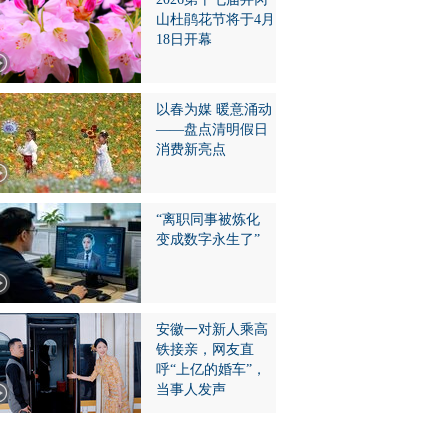
山杜鹃花节将于4月
18日开幕
以春为媒 暖意涌动
——盘点清明假日
消费新亮点
“离职同事被炼化
变成数字永生了”
安徽一对新人乘高
铁接亲，网友直
呼“上亿的婚车”，
当事人发声