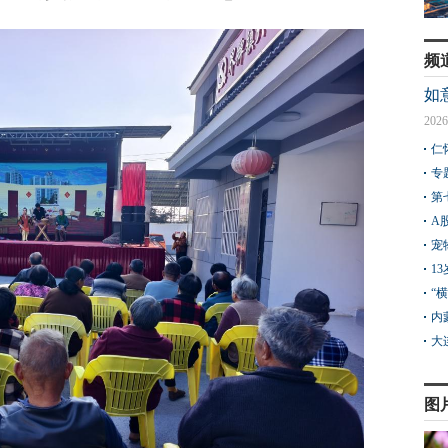
频
如
2026
仁
专
第
A
宠
1
“
内
大
图