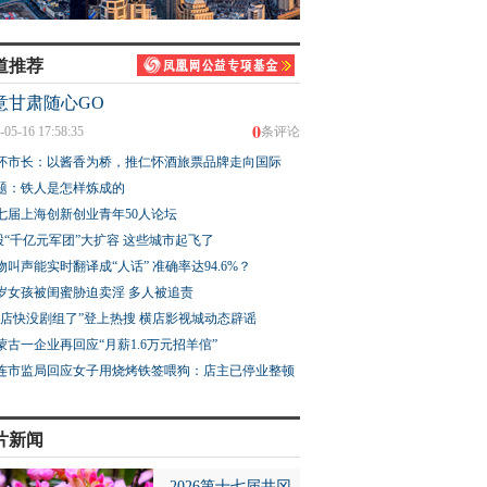
道推荐
意甘肃随心GO
0
-05-16 17:58:35
条评论
怀市长：以酱香为桥，推仁怀酒旅票品牌走向国际
题：铁人是怎样炼成的
七届上海创新创业青年50人论坛
股“千亿元军团”大扩容 这些城市起飞了
物叫声能实时翻译成“人话” 准确率达94.6%？
3岁女孩被闺蜜胁迫卖淫 多人被追责
横店快没剧组了”登上热搜 横店影视城动态辟谣
蒙古一企业再回应“月薪1.6万元招羊倌”
连市监局回应女子用烧烤铁签喂狗：店主已停业整顿
片新闻
2026第十七届井冈