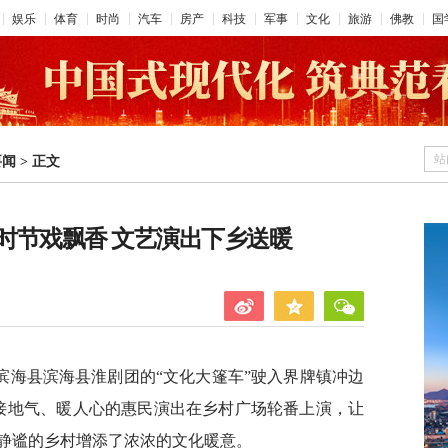
娱乐
体育
时尚
汽车
房产
科技
军事
文化
旅游
佛教
国
站
要闻
>
正文
时节戏飘香 文艺演出下乡送暖
市滨海县滨海县淮剧团的“文化大篷车”驶入界牌镇冲边
接地气、暖人心的惠民演出在乡村广场轮番上演，让
静谧的乡村增添了浓浓的文化暖意。