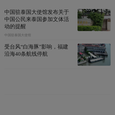
塞尔维亚诺维萨德市市长扎尔科·米钦(Zarko
Micin)乐见小西湖社区在更新过程中最大程
中国驻泰国大使馆发布关于
中国公民来泰国参加文体活
度地减少了对居民生活的干扰。他发现老街
动的提醒
巷中还有秦淮花灯手艺人工作室，“做到这一
中国驻泰国大使馆
点很好，是保护文化遗产、非物质文化遗产
的体现。”
受台风“白海豚”影响，福建
沿海40条航线停航
扎尔科·米钦介绍，他的城市同样为保护文化
遗产付出诸多努力，甚至对一个房屋造型、
建筑风格和中国城市很像的“中国区”也进行
了翻新。“既要建设城市、完善设施，又要保
护好遗产，这和南京的老城改造、城市更新
的理念是相通的。”