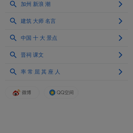
11月20日，嘉宾们探访秦淮灯彩工作室。中
新社记者 徐珊珊 摄