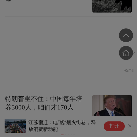
特朗普坐不住：中国每年培
养3000人，咱们才170人
久睡不塌 MISSUKU凉感护颈记
正
打开
忆枕大促：券后39.9元包邮
湖