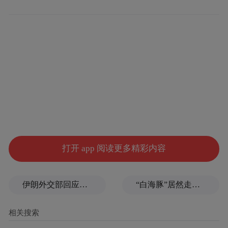
南京有数千年建城史，历史遗迹、文博资
源、非物质文化遗产丰富。如何处理人与
城、过往与未来的关系，是包括南京在内的
世界古城所面临的共同课题。
“小西湖老城改造工作充分参考当地住户的意
愿，由当地政府部门、居民合作完成，这种
创新做法在罗马我还没有看到。中国对古城
更新的种种探索都让我感到耳目一新。”意大
打开 app 阅读更多精彩内容
利罗马第二区区长弗朗西斯卡·德尔·贝洛
(Francesca Del Bello)对中新社记者说。
伊朗外交部回应特朗普战利品言论：美需赢得战争，再谈战利品
“白海豚”居然走出了古怪路径