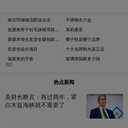
“埃及和中国都是文明古国。埃及也有众多古
迹，将其修复至昔日风貌、加以维护，对我
们来说至关重要。”埃及外宾穆罕默德·赫加
吉(Mohamed Higazy)在参观小西湖社区后感
慨，在追求发展进步的同时保护历史遗产，
是在过去的基础上建设未来。
“特别声明：以上作品内容(包括在内的视频、图片或音
频)为凤凰网旗下自媒体平台“大风号”用户上传并发
热点新闻
布，本平台仅提供信息存储空间服务。
Notice: The content above (including the videos,
pictures and audios if any) is uploaded and posted
美财长断言：再过两年，霍
by the user of Dafeng Hao, which is a social media
尔木兹海峡就不重要了
platform and merely provides information storage
space services.”