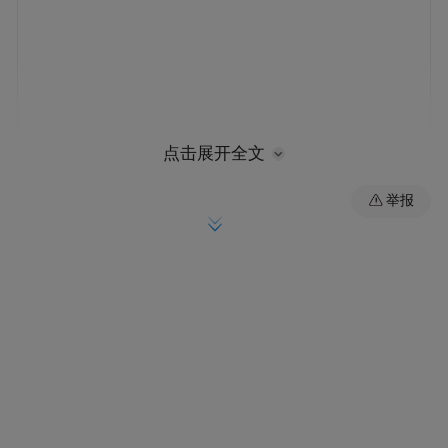
点击展开全文
举报
“我们在修巷子里的小路时，发现石板对土壤
养分造成影响，所以这棵银杏树长势不好。
后来我们采用地下镂空形式，保证古树的枝
干与根系有充分的生长空间。”工作人员介
绍，在这个社区，每一处建筑、每一株植物
都被充分保护和尊重。