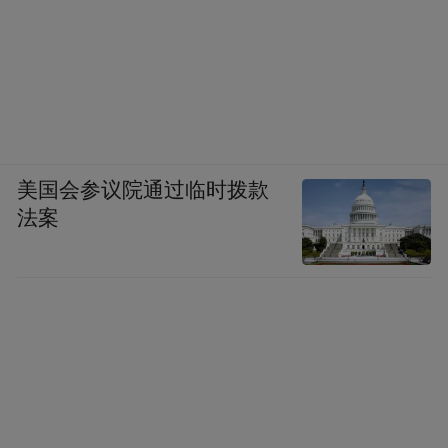
判消费风潮，早在六七年前便启动接洽。双
方沟通理念、共创方案，门店打破品牌标准
化模板，深度契合门东的街巷肌理与文化调
性，使之成为街区有机的一部分。
品牌方也通过此店的运营，验证了景区门店
美国会参议院通过临时拨款
法案
作为“品牌体验前沿阵地”的巨大潜力，进而
调整了其全国布局的战略节奏。今年7月，该
门店再度扩容升级，将二楼空间开放营业，
这正是其成功运营的最佳注脚。
门东历史文化街区14—35岁游客占比约七
成，街区结合自身特点，较早布局新零售“首
店”，为经营带来持续活力。“门东持续优化