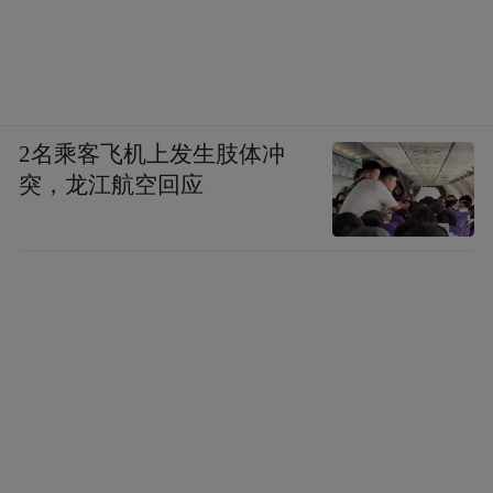
的品牌，哪怕从未听说过这个品牌。
时值岁末，南京不少商场趁此过渡节点，进
入更新时间。一个个大型围挡上，醒目标注
着品牌标识，若是“首店”，必会着重标识。
2名乘客飞机上发生肢体冲
突，龙江航空回应
市场复杂多变，唯创新可应对万变。
观察南京各处的首店，首店已超越“第一家
店”这一表面含义，而是新消费理念的试验
场、新商业模式的孵化器。当首店从流量引
擎进化为内容创造者，当产品和服务以情绪
价值链接人群，当商业从交易场转化为体验
场，一场“消费革命”悄然开启。