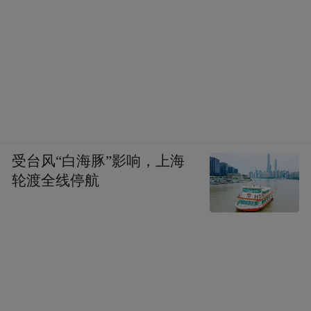
造型、金陵宫演艺空间，到五楼屋顶花园文
娱空间，串起“大明考生泛舟赴举、殿试折桂
锦绣金陵、魁阁祈梦金榜题名、金陵文娱入
画江南”的文化故事线。
项目将引入文化服饰、妆造旅拍、非遗百
工、金陵美食等业态，提供多元化的消费场
受台风“白海豚”影响，上海
景，投用后可串联起瞻园、老门东、白鹭洲
轮渡全线停航
公园的文旅动线。经营团队透露，该项目将
于明年1月开业，不少商户已敲定入驻，就包
括当下排队火热的一些爆款小吃。
麦肯锡的研究报告中提到，超过40%的受访
者表示，只要产品符合心意就很愿意尝试新