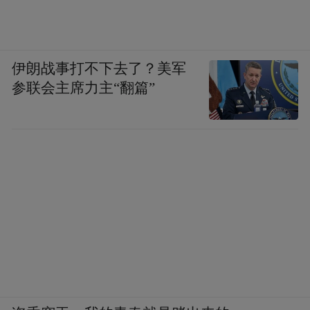
商业结构，引入更多具有独立设计理念、文
化创意内涵和沉浸式体验的‘首店’‘概念店’，
伊朗战事打不下去了？美军
如泡泡玛特、名创优品、三丽鸥等，其复购
参联会主席力主“翻篇”
率远高于传统零售。”门东历史文化街区招商
部经理封宽介绍。
今年国庆期间，门东历史文化街区营业额逆
势增长9.1%，客单价提升至35.28元。
封宽还介绍，这些首店进入门东时，从不简
单复制标准化设计，而是派运营团队调研，
设计团队深入找感觉，开发团队精心琢磨创
意点，充分利用门东的历史文化特色和优