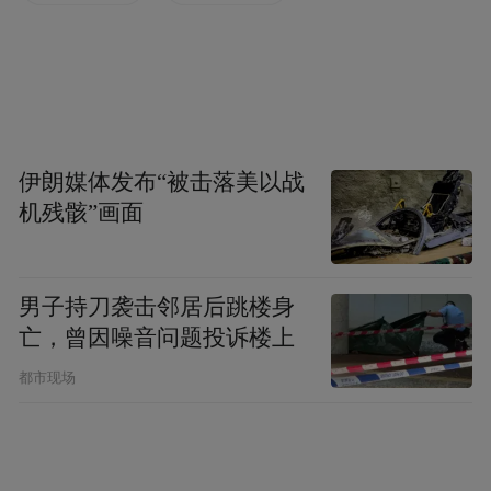
以揽客。
11月25日晚8点，两个年轻的姑娘拖着行李
箱，从江北新区万汇城商场的魏家凉皮店走
出。她们从外地来宁游玩，这家在社交媒体
伊朗媒体发布“被击落美以战
上火热的餐厅，是最后一个打卡“景点”。用
机残骸”画面
完餐入住隔壁酒店，明天上午再乘地铁前往
高铁站回家。在她们眼中，这趟旅行“十分圆
满”。
男子持刀袭击邻居后跳楼身
亡，曾因噪音问题投诉楼上
而就在此刻，这家餐厅点餐队伍排至门外。
都市现场
记者从队伍中的“老饕”口中得知，这个时间
点有些产品会缺货，比如当天7元的巧克力味
冰淇淋那时就已售罄，但二三十分钟就能点