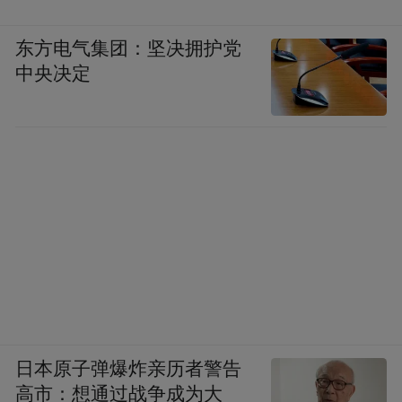
“鼓励首店的背后，是对创新的支持。希望可
以有更多坚持创新的品牌，带动商业提质升
东方电气集团：坚决拥护党
级，有效释放消费潜力。”江苏正和承邦企业
中央决定
管理集团有限公司董事长吴正梅提到，坚持
创新也是“首店”可以持续健康经营的关键。
《首发经济：中国消费变革新驱动》一书中
提到“微创新”概念，指在现有产品或服务的
基础上进行小幅度改进，通过微调细节来提
供差异化竞争优势，在满足消费者需求的同
时，降低风险和成本。
南京品牌正在践行这一理念，以“首”为锚点
日本原子弹爆炸亲历者警告
推动创新。
高市：想通过战争成为大