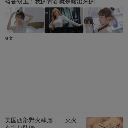
势，打造不一样的首店。
盗香窃玉：我的青春就是赌出来的
深巷中也有长队。午后，门东街巷内，一幅
写有“金陵”二字的艺术布景前，游客自觉排
队准备打卡拍照。不少人还预约专业摄影
爽文
师，付费为自己留下珍贵的“打卡记录”。
再往前走，进入一间店铺，一条别致的长廊
引得不少游客驻足拍照。长廊尽头，被绿植
装饰的窗是最佳取景框。坐于此处，能拍出
穿越古今的纵深感。长廊一侧的互动墙上，
贴满了写着游客心情和心愿的便利贴，如“希
望可以拿到offer，留在南京”。
美国西部野火肆虐，一灭火
从精致的艺术布景到引人入胜的社交长廊，