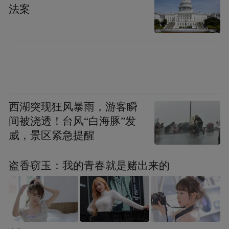
法案
就在近日，万汇城15公里外的金象城购物中
心，当魏斯理汉堡的装修围挡一出现，就被
附近敏锐的居民拍照传播。该区域的自媒
体，只用一张围挡照片加上几段介绍，就快
速形成一篇热文。
西湖突现狂风暴雨，游客瞬
间被浇透！台风“白海豚”发
正是凭借高频刚需的属性，加上社交载体功
威，景区紧急提醒
能，餐饮“首店”常出现现象级排队景象。
盗香窃玉：我的青春就是赌出来的
据统计，1—10月，南京新引进首店中，餐饮
类居首，占比44.73%，零售以43.96%的占比
排第二位，二者合计贡献高达88.7%的市场份
额。近年来，南京先后兑现支持政策资金超