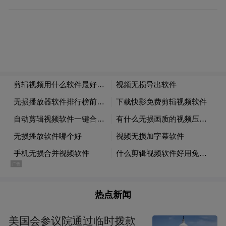
上餐，“挺快了”。
这是7月开业的魏斯理南京首店，一个品牌在
此同开两个门店，分别叫魏家凉皮和魏斯理
汉堡。4个多月，从夏天到初冬，从早上开门
到夜晚闭店，两个门店的点餐队伍多是大排
长龙，高峰时排队时间常以小时计。
价格实惠，人均20—30元能吃上2—3个品
类；菜品“美丽”，拍下冒着亮光的汉堡，然
后发圈，诱惑力十足。这是记者在询问食客
后，总结出他们愿意排队就餐的两大原因。
热点新闻
一位商场运营者直言，这类长周期排队的首
美国会参议院通过临时拨款
店项目，绝对是各商业体争抢的热门。