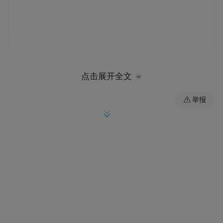
点击展开全文
近日，财政部、商务部发布公示，南京凭借
举报
深厚消费底蕴与创新发展势能，入选“消费新
业态新模式新场景试点城市”，将获得中央财
政给予的资金补助。《2025首发经济洞察报
告》显示，南京以“政策精准度、文化融合
力、产业创新性”等跻身“中国首发经济引力
城市”TOP4，仅次于上海、北京、成都。
记者走进南京各商圈、街区，观察一家家人