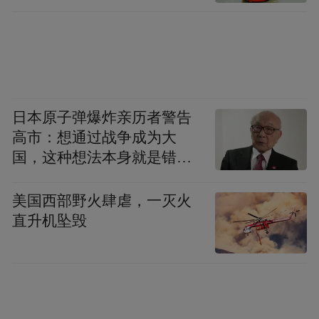
造沉浸式主题购物体验；金陵STYLE落地
《看我天地中轴》VR展；熙南里街区既有江
南·米造局等文创新酒饮首店，也有闲鱼循环
商店江苏首店等创新零售首店。
日本原子弹爆炸亲历者警告
一家家首店进入历史文化街区，使得石板小
高市：想通过战争成为大
巷里藏着别样的消费体验，青砖黛瓦间焕发
国，这种想法本身就是错误
出现代商业活力。
的
美国西部野火肆虐，一灭火
MINISO FRIENDS店铺对面，潮玩巨头泡泡
直升机坠毁
玛特开设的全国首家乐园主题店坐落于此，
这也是该品牌首次落子历史文化街区。鲜为
人知的是，这场合作的缘起远在泡泡玛特成
为现象级品牌之前——门东招商团队超前预