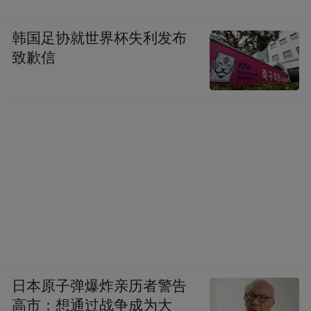
品店、CAROLINA HERRERA亚洲首家旗舰
店等；JLC金陵中环今年刚开业时，就有超
韩国足协就世界杯失利发布
40%店铺为江苏或南京首店，后又引入山本
致歉信
耀司等国际设计师品牌和时尚潮牌江苏首
店。
南京市商务局相关负责人表示，一些高端零
售首店契合南京中高端消费群体的购买力，
投资回报快，投资意愿强烈。
名创优品继今年在德基广场开业MINISO
SPACE全球首店，及在门东开业MINISO
FRIENDS全国首店后，再次官宣，超级名创
日本原子弹爆炸亲历者警告
江苏首店将入驻南京弘阳广场，并计划于
高市：想通过战争成为大