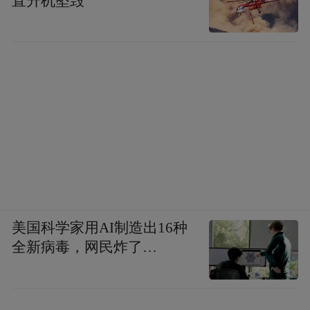
直升机坠毁
这些独具匠心的空间与设计，均源自一家名
为“秋也家”的化妆品集合店。这家已在南京
经营十年的美妆连锁品牌，进军门东时，毅
然将寸土寸金的店铺辟出三分之一空间，打
造出供游客打卡的社交天地。
“首”的核心，在于创新
11月30日，周日，金象城购物中心一楼的泸
溪河桃酥店始终人流不断。这是今年6月刚刚
美国科学家用AI制造出16种
开业的以融合创新为主题的泸溪河全国首家
全新病毒，网民炸了…
集合店，与一般门店不同，这里不仅卖糕
点，还售卖茶饮与咖啡，并设有休憩区。