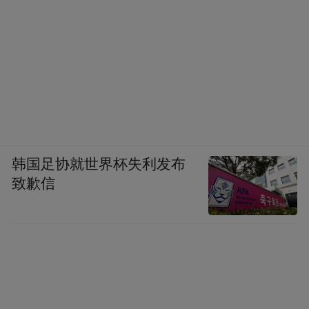
金象城所在的桥北商圈，集聚着多家大型商
业体，商圈所在泰山街道总人口超过50万
人，人口密度大，商业繁荣。
“开业三年来，我们通过首店引入、空间更新
等，追求做到‘一年一个样’，让顾客不断有升
级体验。”金象城购物中心市场总监杨志强告
韩国足协就世界杯失利发布
诉记者，经过调研，金象城顾客人群中，“年
致歉信
轻爸妈”占比较大，他们注重品质的同时，也
追求个性和体验，消费潜力较大。
“因此，商场引入首店最注重创新与体验，要
通过首店的引入不断丰富商场的‘内容’，带给