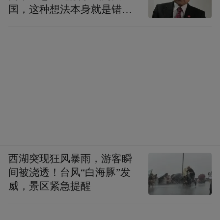
国，这种想法本身就是错误
泸溪河在全国有近700家门店，桥北商圈的泸
的
溪河桥北大洋店是业绩增长最多的店面。正
因如此，泸溪河在该商圈另一商业体金象城
布局全国首家集合店，开启重构复合体验消
费新场景的创新尝试。
马伍旺的南京新街口首店曾创下4小时排队纪
录，上海首店当月销售额突破100万元。品牌
快速在华东区域茶饮市场建立起鲜明的复古
西湖突现狂风暴雨，游客瞬
风格标签。
间被浇透！台风“白海豚”发
威，景区紧急提醒
保持“热度”，必须创新。马伍旺联合创始人
伍洁介绍，马伍旺以季度为周期迭代产品，