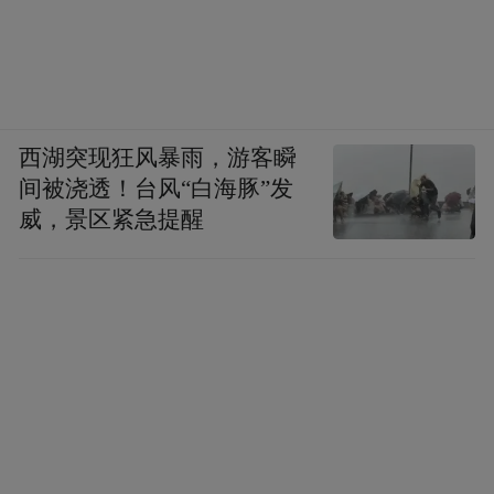
牌有着很强的吸引力。近年来，南京引进首
店超1500家，其中全球首店8家、亚洲首店4
家、中国首店86家，超200个知名海外品牌首
次落地开店，汇聚95%以上国际一线品牌。
西湖突现狂风暴雨，游客瞬
南京首店引进呈现“核心商圈集聚、新兴区域
间被浇透！台风“白海豚”发
崛起”的格局，各商圈、街区在承接首店方面
威，景区紧急提醒
各有侧重，首店成为差异化竞争的利器。
例如，中华第一商圈新街口，依然是吸引首
店的最强磁场，承接的首店以全国级、区域
级高端品牌为主，是南京首店能级最高的区
域。德基广场引入了Louis Vuitton全球首家香
水美妆精品店、VALENTINO全球首家色彩精