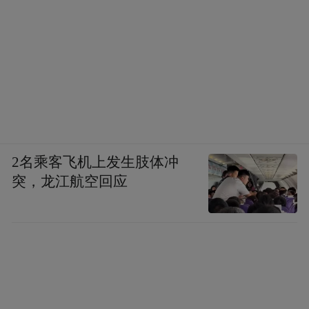
聚焦雪顶、原叶鲜奶茶等核心系列，打造出
累计销量超1000万杯的雪顶幽兰等标杆产
品。
与此同时，马伍旺还与《甄嬛传》、“苏超”
等合作，推出联名包装、周边及主题活动。
以跨界IP联名，让茶饮成为社交分享载体，
与消费者达成情感共鸣和价值认同，增加品
2名乘客飞机上发生肢体冲
突，龙江航空回应
牌的曝光度和认知度。马伍旺首发产品带动
复购率达34%，高于行业平均水平。
首发先锋城市，开启“消费革命”
作为人均社零消费第一城，南京对“首店”品