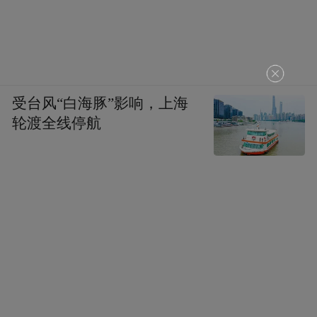
消费者新鲜感。”杨志强介绍，新品牌入驻
前，商场团队都要与其多次沟通打磨落地方
案——国潮女装首店要打造移动杂志场景，
潮玩游艺首店要设计更多亲子同玩项目，水
吧区的奶茶店要常引常新……
受台风“白海豚”影响，上海
轮渡全线停航
“首店”是高效的流量引擎，能带动周边商业
氛围的提升。如景枫中心去年完成141个品牌
焕新，其中71个为首店，成为拉动销售与客
流增长的重要引擎。2024年景枫中心销售额
42.8亿元，同比增长15.5%。面积仅10万平方
米的景枫能创造这样的业绩，遍布充满“新鲜
感”的首店是重要因素。