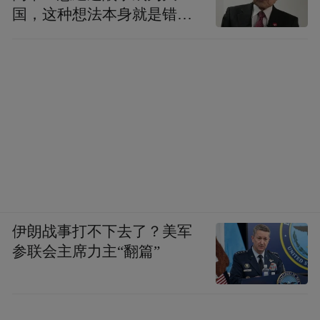
2026年3月开业。
国，这种想法本身就是错误
的
零售巨头争相在不同商圈、街区开出特色首
店，“看好南京”不言而喻。
2025年南京召开的首发经济发展大会，将南
京定位为“首发经济先锋城市”。首发先锋不
断吸引首店、孕育首创，打造一个更好逛、
更好买、更好玩的南京。
近日，长乐路132号，“金陵长乐坊”招牌一亮
伊朗战事打不下去了？美军
参联会主席力主“翻篇”
相，立马吸引了众多自媒体和周边居民的关
注。这一城市更新项目，定位华东首家沉浸
式大明文化空间。设计从一楼入口处的渡口