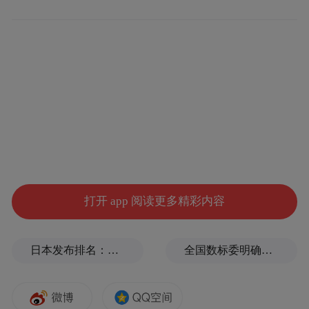
气爆棚的首店，洞察他们究竟为城市消费带
来怎样的改变。
首店真“香”，排队以小时计
首店的魅力，隔壁的商家感受最深。
周一中午12点，工作日午饭时间，景枫中心
美食区，一家网红面馆（南京首店）门前，
打开 app 阅读更多精彩内容
坐满等位的食客。上前询问，店员礼貌回
应，不算久，大约等二三十分钟。
日本发布排名：中国第1，日本第13
全国数标委明确：所谓“数据国家标准编制费”系冒名收取
而此刻，周边不少餐厅还未客满，甚至有店
员拿着宣传页上前，向觅食的人群介绍菜品