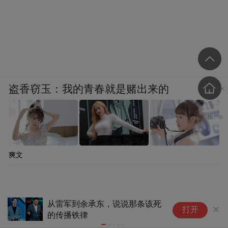
盗香窃玉：我的青春就是赌出来的
爽文
6人游与昆士兰旅游局联合推出
立
打开
创意营销 把“澳洲度假感”搬进城
销
市早高峰