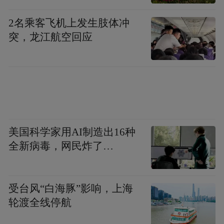
点是大幅增加了潮玩IP商品的比例。店名中
2名乘客飞机上发生肢体冲
的“FRIENDS”，就是指深受年轻消费者喜爱
突，龙江航空回应
的国内外人气IP，如迪士尼、宝可梦、漫
威、故宫文创、哈利波特等。
历史文化街区，是独具南京特色的“首店”试
验场。
美国科学家用AI制造出16种
近年来，以门东、熙南里为代表的历史文化
全新病毒，网民炸了…
街区，依托古建筑风貌和文化底蕴，承接的
首店多与文化、创意、特色体验结合，实现
商业与文旅的双向赋能。门东街区引进名创
受台风“白海豚”影响，上海
优品MINISO FRIENDS带动情绪消费，举办
轮渡全线停航
比亚迪海洋系列海狮05EV南京地区首发，打