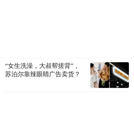
“女生洗澡，大叔帮搓背”，
苏泊尔靠辣眼睛广告卖货？