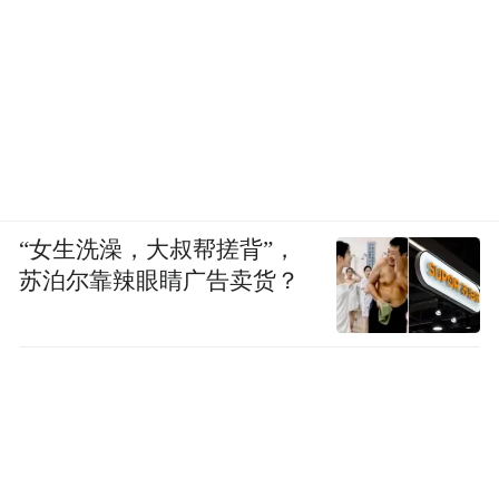
“女生洗澡，大叔帮搓背”，
苏泊尔靠辣眼睛广告卖货？