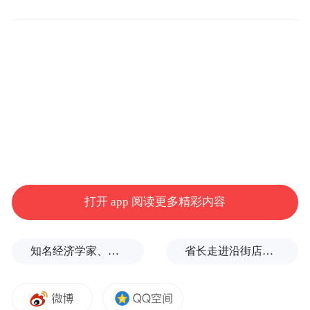
近年来，玄武区教育部门以《玄武区义务教
育教学改革实验区工作五年规划(2024-
2029)》为蓝图，实体化运作四大中心，推出
十大重点攻坚项目，形成“基础革新、场景拓
展、专业支撑”三维发力的改革格局。(完)
“特别声明：以上作品内容(包括在内的视频、图片或音
频)为凤凰网旗下自媒体平台“大风号”用户上传并发
布，本平台仅提供信息存储空间服务。
Notice: The content above (including the videos,
打开 app 阅读更多精彩内容
pictures and audios if any) is uploaded and posted
by the user of Dafeng Hao, which is a social media
platform and merely provides information storage
space services.”
知名经济学家、教育家、出版人高希均辞世，享年90岁
省长走进沿街店铺、网红打卡点，与游客交流