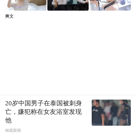
意义“人工智能+”城市样板的积极响应与实
践。通过聚焦OPC模式，释放古城全域的场
爽文
景与人文优势，并以精准的政策包提供全方
位支撑，姑苏区旨在构建一个适宜轻量化数
字创新萌芽、成长的微生态。这不仅是古城
发展的新路，也为各类人工智能应用人才提
供了与千年姑苏共成长的扎实土壤。
“特别声明：以上作品内容(包括在内的视频、图片或音
频)为凤凰网旗下自媒体平台“大风号”用户上传并发
布，本平台仅提供信息存储空间服务。
20岁中国男子在泰国被刺身
Notice: The content above (including the videos,
亡，嫌犯称在女友浴室发现
pictures and audios if any) is uploaded and posted
by the user of Dafeng Hao, which is a social media
他
platform and merely provides information storage
锦观新闻
space services.”