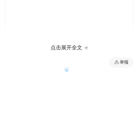
点击展开全文
举报
当前，人工智能正进入与各行各业深度融合
的关键阶段，推动技术真正落地多样化的实
际场景，成为全行业共同关注的课题。本次
活动由中国人工智能学会（CAAI）联合苏州
市人民政府、苏州大学主办，全国人工智能
应用场景创新挑战赛组委会（CICAS）、苏