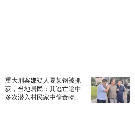
首批获得授牌的OPC社区及会客空间，包括
M+金狮校园里OPC社区、华贸云享OPC社
区、姑苏云谷·长三角数字经济双创中心OPC
社区、东升里OPC会客空间等十余个载体，
为“一人一电脑”的轻量化创业模式提供了现
实的落脚点。这些社区将构建起“技术供给
+场景需求+资源保障”的一体化平台，让创新
重大刑案嫌疑人夏某钢被抓
想法能在古城丰富的文化底蕴与场景资源中
获，当地居民：其逃亡途中
迅速生长。
多次潜入村民家中偷食物被
发现