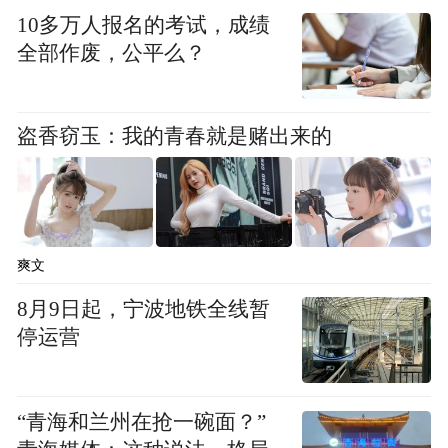
10多万人报名的考试，成绩
海、杭州、苏州等领先城市的差异化发展路
全部作废，公平么？
径与系统化推进经验，为区域AI生态建设提
供了可操作的“发展指南”；《全国人工智能
应用场景创新100目录清单》系统梳理了涵盖
盗香窃玉：我的青春就是赌出来的
智能制造、智慧医疗、智能交通等五大领域
的100个高价值场景；《全国人工智能高价值
应用场景示范企业TOP50榜单》则通过多维
评估体系，甄选出50家具有标杆意义的示范
爽文
企业。
8月9日起，宁波地铁全线暂
停运营
大赛组委会还为云从科技、思必驰、声智科
技、智臻智能、追一科技、瑞莱智慧、码全
“青海和兰州在抢一碗面？”
科技、润一科技、同元软控、中科视语等10