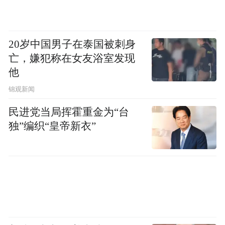
化建设举措，包括“智能化场景测评实验室
（筹）”揭牌、人工智能政策推介暨姑苏区首
批OPC社区授牌，同时发布《全国人工智能
20岁中国男子在泰国被刺身
+应用场景创新（姑苏）共识》，助力人工智
亡，嫌犯称在女友浴室发现
能产业高质量发展。
他
锦观新闻
本次国家级人工智能总决赛首次落户长三角
民进党当局挥霍重金为“台
核心区，对苏州而言意义深远。通过“专题研
独”编织“皇帝新衣”
讨+场景开放+供需对接+平台构建+生态赋
能”的系统实践，苏州不仅展示了以开放场景
汇聚创新资源的战略定位，也为建设“人工智
能+”标杆城市注入了核心动能，贡献了一份
务实推进城市智能化转型的“苏州方案”。