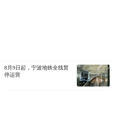
讨该技术在商业航天、低空经济产业的发展
前景；南方科技大学电子与电气工程系系主
任、讲席教授、加拿大工程院院士孟庆虎带
来《“大模型”加持下的机器人为什么落地
难？》主题报告，探讨如何最大化利用人工
智能红利，展望相关领域未来发展趋势、创
新契机与战略路径。
8月9日起，宁波地铁全线暂
这些报告，共同完成了一次从战略前瞻到技
停运营
术攻坚、再到产业落地的系统性思辨。
思想的引领最终需要与实践场景对接。为
此，大会设置了一系列垂直活动，将高层思
辨引向实处。“AI 4 Energy”沙龙探讨人工智