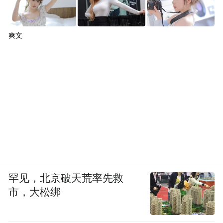
安大学校长、中国科学院院士李树涛深入解
读《多模图像智能融合感知》，系统阐述了
爽文
多模图像稀疏表示理论、时空谱智能高分融
合成像方法等核心内容，分享相关成果在资
源调查、环境保护、灾害监测等领域的应用
成效；华中科技大学教授、中国工程院院士
陈学东分享《具身智能与机器人技术》，深
入探讨人形机器人、重载四足机器人等各类
机器人的相关技术及研发进展；北京航空航
天大学教授、中国科学院院士郭雷围绕
罕见，北京破天荒率先救
《“鸟”工智能赋能航空航天产业技术与装
市，大松绑
备》主题，介绍其团队在空天仿生和具身智
能（“鸟”工智能）领域的核心技术突破，探