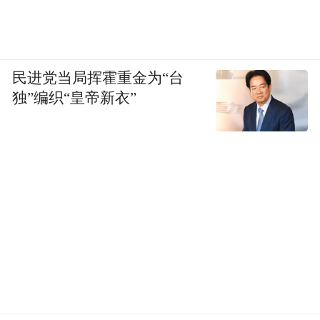
奖、一等奖的，可获区级科技领军人才“面试
卡”，落地后最高获130万元支持。获全国“数
据要素×”总决赛一、二、三等奖的，分别给
民进党当局挥霍重金为“台
予最高200万元、100万元、50万元奖励。支
独”编织“皇帝新衣”
持举办OPC各类活动，对举办高能级OPC主
题活动等，给予最高200万元支持。
在创业核心要素上，政策给予真金白银的扶
持：提供租金减免乃至最长一年零租金的数
智工位；发放最高20万元的算力券以降低启
动门槛；对垂直领域模型培育、自研模型获
国家生成式人工智能服务备案、高质量数据
集建设与应用，设有各类补贴与奖励。