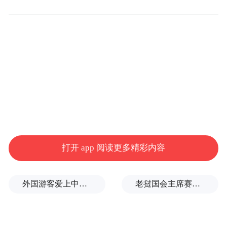
州市姑苏区人民政府承办，以“场景驱动·数
智强国”为核心主题，通过搭建以赛促学、以
赛促研、以赛促产、以赛促用的高端平台，
推动一批具有前瞻性与实用性的解决方案走
向应用。
这场“巅峰对决”的意义远超竞赛本身。
对苏州而言，此次活动不仅是行业资源的聚
打开 app 阅读更多精彩内容
集，更为本地“人工智能+”生态建设注入了重
要动力。通过连接产学研投多方力量，大会
进一步强化了苏州在人工智能应用创新方面
外国游客爱上中国旅拍、汉服和美甲
老挝国会主席赛宋蓬逝世
的协同环境，助力其打造具有示范意义的“人
工智能+”城市样板，在数字化与智能化发展