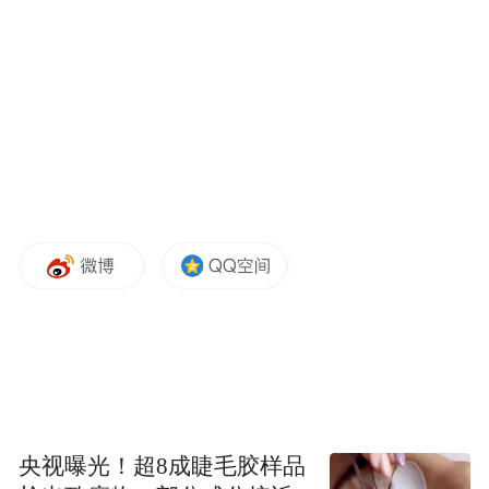
中走在时代前列。
智汇苏州，重磅成果集中亮相
这是一场以解决真实问题为终极目标的较
量。
作为全国AI应用领域的年度风向标，本届赛
事汇聚了113支优秀团队，其中104个项目在
现场接受了涵盖功能、算法及两者结合的全
面测评。多达59个软硬件一体化硬核项目的
集中展示，凸显了技术创新与实体产业深度
融合的鲜明导向。评审团依据严格标准，重
点验证项目在真实场景中的问题解决能力与
央视曝光！超8成睫毛胶样品