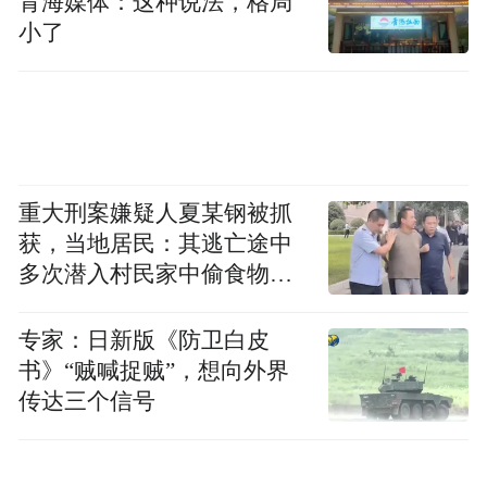
青海媒体：这种说法，格局
家高价值场景示范企业代表现场颁发荣誉，
小了
直观呈现我国AI产业的前沿动态。
重大刑案嫌疑人夏某钢被抓
获，当地居民：其逃亡途中
多次潜入村民家中偷食物被
发现
专家：日新版《防卫白皮
书》“贼喊捉贼”，想向外界
传达三个信号
大会同步启动了一系列夯实产业根基的平台