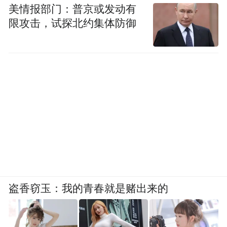
美情报部门：普京或发动有
在生活保障上，政策力求解决创业者的后顾
限攻击，试探北约集体防御
之忧：通过CCB建融家园·天荟等项目提供
1568套精装人才公寓；为新引进人才提供最
高每月1500元的租房补贴，连续工作满一年
还可获最高10万元一次性生活补贴；同时配
套创业交流空间、子女寒暑托等服务。
此外，姑苏区还整合了覆盖OPC项目全周期
的“一站式服务”，包括专属政务陪跑、融资
对接、知识产权质押融资支持等，形成从创
意到市场的完整护航体系。
盗香窃玉：我的青春就是赌出来的
姑苏区的这些举措，是对苏州打造具有示范