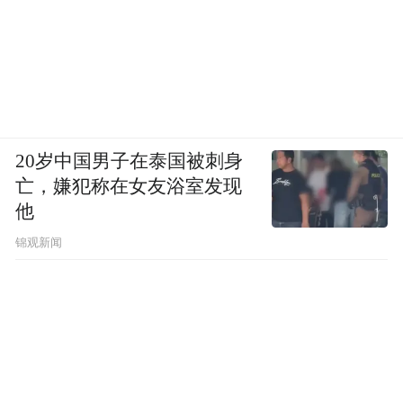
20岁中国男子在泰国被刺身
亡，嫌犯称在女友浴室发现
助力OPC发展，姑苏区更是提供了系统而具
他
体的政策护航。
锦观新闻
在场景支持上，开放古城数字孪生、非遗数
字传承等场景，并对应用场景创新主体给予
最高200万元奖励。
在赛事激励上，在本次挑战赛总决赛获特等