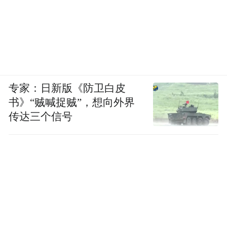
能如何破解新型电力系统难题；“智护古城·
数传文脉”沙龙探索AI守护文化遗产的新路
径；“长三角人工智能应用场景供需精准对接
会”则直接搭建桥梁，促进技术供需方面对面
洽谈。这些活动如同深入产业腹地的“创新工
专家：日新版《防卫白皮
坊”，旨在将战略思维转化为具体领域的解决
书》“贼喊捉贼”，想向外界
传达三个信号
方案。