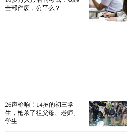
从闭门深度研讨，到主论坛的战略与技术思
全部作废，公平么？
辨，再到垂直领域的务实对接与开放交流，
本次大会通过不同维度的智慧碰撞，构建了
一个完整的闭环。它不仅是成果的检验场，
更是凝聚共识、探索前路的思想平台，为人
工智能赋能千行百业的高质量发展，注入了
来自思想深处的动力。
千年姑苏，要走OPC新路！
会上，“人工智能政策推介暨首批OPC社区授
26声枪响！14岁的初三学
牌”环节的举行，标志着一个清晰的信号：姑
生，枪杀了祖父母、老师、
苏区正全力将“古城全域都是OPC社区”的理
学生
念付诸实践。