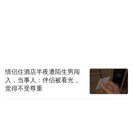
“张广军”正在默默努力。
他们也许永远不会站上领奖台，但他们的劳
动，同样值得尊重。
致敬劳动者，不只是献上一束花、颁发一枚
奖章。更是让每一个认真工作的人，都能被
看见、被善待、被尊重。
情侣住酒店半夜遭陌生男闯
入，当事人：伴侣被看光，
这，才是劳动节真正的意义。
觉得不受尊重
“特别声明：以上作品内容(包括在内的视频、图片或音
频)为凤凰网旗下自媒体平台“大风号”用户上传并发
布，本平台仅提供信息存储空间服务。
Notice: The content above (including the videos,
pictures and audios if any) is uploaded and posted