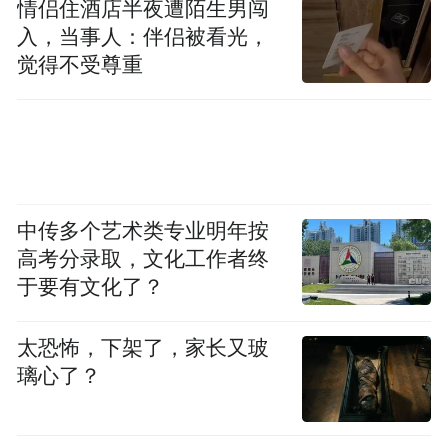
矿大的校友网络，不是“逢年过节发个问候”
情侣住酒店半夜遭陌生男闯
入，当事人：伴侣被看光，
的那种，而是“行业里处处有师兄”的那种。
觉得不受尊重
在煤炭、安全、地质、测绘等领域，矿大校
友撑起了半壁江山。王崇景、杨青春、史
耀……他们在各自岗位上发光发热，既是个
人奋斗的结果，也离不开母校的滋养和校友
网络的支撑。
中传多个艺术类专业明年按
高考分录取，文化工作者终
三、劳动奖章的分量
于要有文化了？
全国五一劳动奖章，是中国工人阶级的最高
太恐怖，下架了，家长又玻
荣誉之一。
璃心了？
它不是“评出来”的，是“干出来”的。