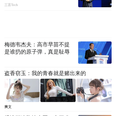
得者，这不是偶然。
三言Tech
它折射出的，是矿大这所百年学府的育人底
色。
第一，扎根实业的传统。
梅德韦杰夫：高市早苗不提
是谁扔的原子弹，真是耻辱
矿大以矿业起家，从建校之日起，就把“应
用”二字刻进了基因。这里的课堂，从不脱离
实际；这里的科研，从不纸上谈兵。翟成的
盗香窃玉：我的青春就是赌出来的
瓦斯治理、张广军的南极勘察、杜海明的煤
矿机电……无一不是对准国家需要、行业痛
点。
爽文
矿大人知道：论文要写在祖国大地上，成果