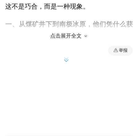
这不是巧合，而是一种现象。
一、从煤矿井下到南极冰原，他们凭什么获
奖？
点击展开全文
举报
先看看这六位获奖者的“画像”。
翟成，矿大安全工程学院院长。长期从事矿
井瓦斯灾害防治、煤层致裂增透高效抽采研
究。国家杰出青年科学基金获得者，国家重
点研发计划项目首席科学家。他的研究成
果，让煤矿瓦斯治理从“被动防”走向“主动
治”，多次获得国家和省部级科技奖励。