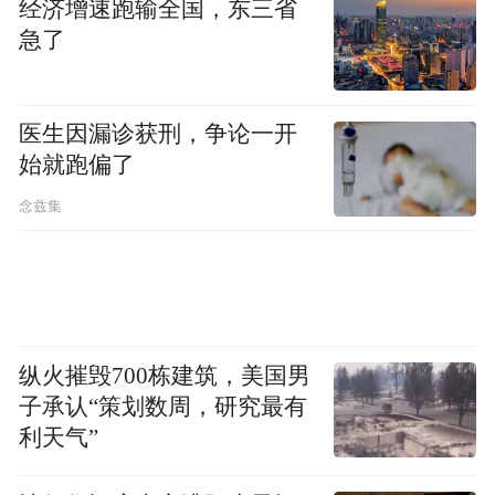
经济增速跑输全国，东三省
要用在生产一线中。
急了
第二，艰苦奋斗的校风。
医生因漏诊获刑，争论一开
“开采光明”的矿大精神，不是一句口号。从
始就跑偏了
建校初期的辗转办学，到今天服务国家能源
念兹集
战略，矿大人骨子里就有一种“特别能吃苦、
特别能战斗”的劲头。张广军在极地冰原上凿
开冻土，杜海明从学徒工一步一个脚印爬
升……这些故事，是矿大校风最生动的注
脚。
纵火摧毁700栋建筑，美国男
子承认“策划数周，研究最有
第三，校友与母校的深度连接。
利天气”