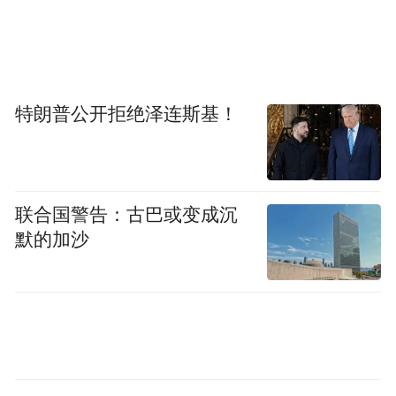
通用电子系统工程师，第十四届全国人大代
表。从事汽车电子行业近18年，主导的项目
获全国发明展览会金奖，参与修订国家标
准，推动电子后视镜合法上路。一个普通工
特朗普公开拒绝泽连斯基！
程师，干出了不普通的业绩。
史耀，2015级硕士校友。重庆工程职业技术
学院教师。全国行业职业技能竞赛一等奖获
联合国警告：古巴或变成沉
默的加沙
得者，指导学生获省部级以上奖项8项。从企
业到讲台，他把一线经验转化为教学资源，
培养更多技术技能人才。
张广军，1990级探矿专业校友。中铁工程设
计院高级工程师。先后4次参加中国南极科学