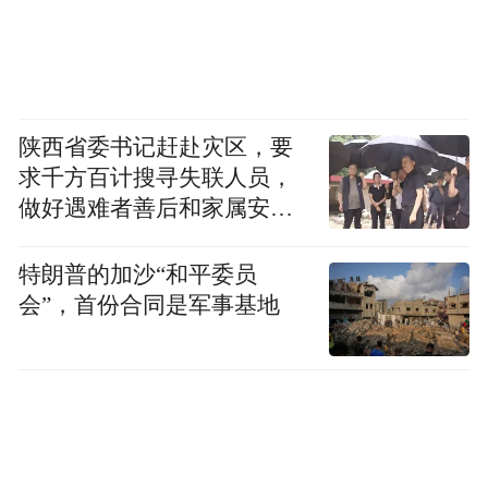
每一位获奖者背后，都是数年、十数年、甚
至数十年的默默耕耘。
翟成在瓦斯治理领域一扎就是二十多年。杜
陕西省委书记赶赴灾区，要
海明从井下电工干起，一步步走到今天。杨
求千方百计搜寻失联人员，
青春在汽车电子行业深耕十八年。张广军四
做好遇难者善后和家属安抚
次赴南极，每一次都是与死神擦肩而过。
工作
特朗普的加沙“和平委员
这些奖章，不是镀金的装饰，而是汗水的结
会”，首份合同是军事基地
晶。
从这个意义上说，矿大一年产出6位获奖者，
不是“培养”出来的，而是“发现”出来的——
这些优秀的人一直都在，只是今年同时被看