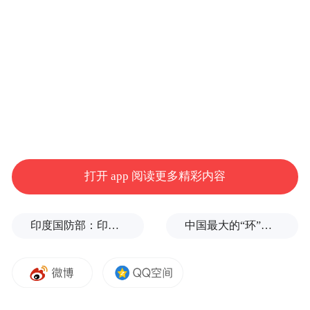
杜海明，矿大2020级硕士校友。中煤昔阳能
源白羊岭煤矿机电副矿长。从一名普通采掘
电工起步，十几年间成长为副矿长、省级创
新工作室带头人。他的履历上写着：学徒工
—技术能手—高级工程师—劳动模范。一步
一个脚印，全是实干。
王崇景，1996级土木工程校友。山东融汇物
打开 app 阅读更多精彩内容
产集团总经理。他带领企业从传统能源向现
代港航物流、高端制造转型升级，2025年企
印度国防部：印度成功试射“烈火-4”中程弹道导弹，可携带常规弹头和核弹头
中国最大的“环”，要来了
业营收突破1020亿元，跻身中国企业500强。
敢改革、善创新、勇担当，是他的标签。
杨青春，1999级应用物理学校友。惠州华阳