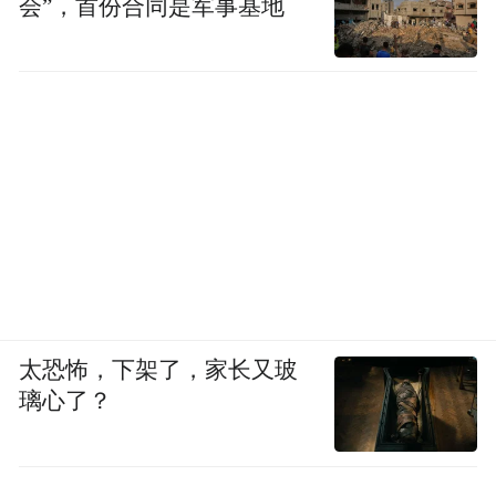
会”，首份合同是军事基地
翟成认真对待每一个瓦斯数据，因为那关系
着矿工的生命；张广军认真对待每一份勘察
报告，因为那决定着新站的选址；杨青春认
真对待每一次方案设计，因为那影响着千万
车主的安全……
劳动奖章，颁给的就是这种“认真”。
它不是少数人的专利，而是对一切认真工作
者的致敬。
太恐怖，下架了，家长又玻
璃心了？
矿大这一年出了六位获奖者，值得祝贺。但
我们更应看到的，是校园里、工厂里、田野
里、实验室里，还有无数个“翟成”“杜海明”