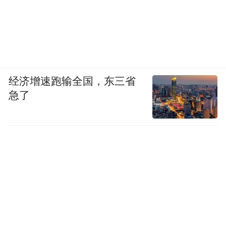
见了。
四、致敬劳动者，更要学习劳动者
五一劳动节，年年过。
经济增速跑输全国，东三省
但今年，因为这六枚奖章，矿大校园里的劳
急了
动节有了更特殊的意义。
学生们的朋友圈里，翟成教授成了“明星”；
校友群里，杜海明、王崇景们的奋斗故事被
反复转发；张广军的南极经历，更是让无数
学子心潮澎湃。
榜样的力量，正在于此。