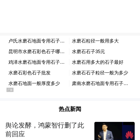
考察，负责罗斯海新站等极地建设项目的岩
土工程勘察。在零下89℃的酷寒、每小时360
公里的狂风中，他完成了一个又一个“不可能
完成的任务”。
六个人，六个领域。
煤矿安全、企业管理、汽车电子、职业教
育、南极科考……看似毫无交集，却有一个
共同的身份：中国矿业大学走出的劳动者。
热点新闻
二、“矿大现象”背后是什么？
舆论发酵，鸿蒙智行删了此
一所高校，一年产出6位全国五一劳动奖章获
前回应