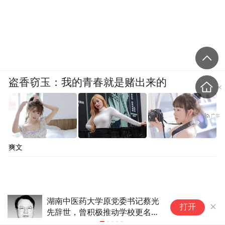
盗香窃玉：我的青春就是赌出来的
爽文
全省科技大会丨荣耀时刻催人奋进 科技征
双
打开
途再立新功
2
奖