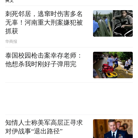
爽文
刺死邻居，逃窜时伤害多名
无辜！河南重大刑案嫌犯被
抓获
华商报
泰国校园枪击案幸存老师：
他想杀我时刚好子弹用完
知情人士称美军高层正寻求
对伊战事“退出路径”