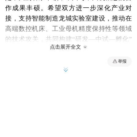
作成果丰硕。希望双方进一步深化产业对
接，支持智能制造龙城实验室建设，推动在
高端数控机床、工业母机精度保持性等领域
的技术攻关，共同构建“研发—中试—孵化”
点击展开全文
全链条产业生态。秦汉军高度评价双方近年
来的合作成果，表示将积极推动更多科技成
举报
果在常转化落地，共同探索央地合作新模
式。