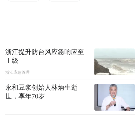
望企业深化在常布局，加快项目落地，助力
常州抢占商业航天赛道。
在京期间，王剑锋还拜访了蒂森克虏伯、
OpenText（开放文本公司）等外资企业。蒂
浙江提升防台风应急响应至
森克虏伯扎根常州高新区多年，已累计投资
Ⅰ级
近5亿美元，设立多家独资工厂。OpenText是
浙江应急管理
加拿大最大的软件公司之一，为全球企业提
永和豆浆创始人林炳生逝
供商业人工智能、商业云、商业技术套件。
世，享年70岁
王剑锋表示，“十五五”期间，常州将坚定不
移推进高水平对外开放，持续优化营商环
境，与外资企业共享发展机遇。真诚欢迎像
蒂森克虏伯、OpenText这样的优秀外资企业