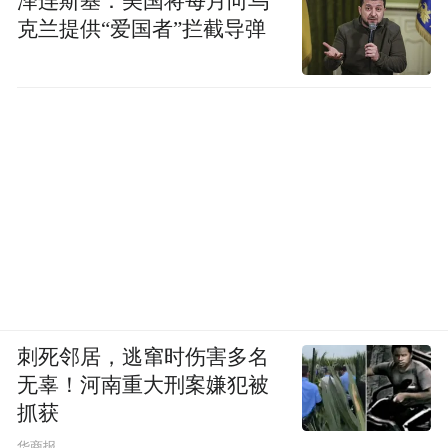
泽连斯基：美国将每月向乌
克兰提供“爱国者”拦截导弹
刺死邻居，逃窜时伤害多名
无辜！河南重大刑案嫌犯被
抓获
华商报