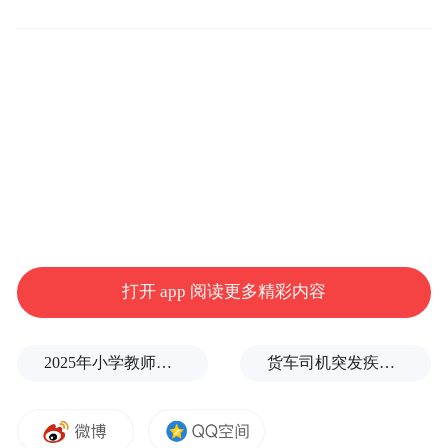
围绕智能驾驶、商业航天等新赛道，王剑锋
一行先后对接了主线科技（北京）股份有限
公司、椭圆时空（北京）科技有限公司。主
线科技是国内自动驾驶卡车领域的领军企
业，与钟楼区合作共建常州钟楼青创英雄汇
（北京中心），并合作建设车路云一体化项
打开 app 阅读更多精彩内容
目。王剑锋与主线科技董事长张天雷座谈，
就推进合作项目建设，加深智能网联云控平
2025年小学教师减少13.19万
货车司机突发疾病晕倒车轮边，陌生同行第一时间发现并救助
台、自动驾驶车辆服务等领域合作深入交
流，共同打造智慧交通示范样板。在椭圆时
空，王剑锋与企业董事长张涛座谈交流，希