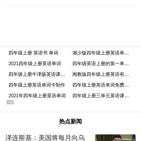
继续深耕常州、扩大布局，把更多优质项
目、前沿技术和区域功能总部落户常州。两
家企业表示，常州拥有完善的产业配套、丰
富的应用场景和高效的服务保障，高度看好
常州发展，愿意进一步深化合作，共创合作
新篇章。
来源：常州发布
“特别声明：以上作品内容(包括在内的视频、图片或音
频)为凤凰网旗下自媒体平台“大风号”用户上传并发
布，本平台仅提供信息存储空间服务。
Notice: The content above (including the videos,
热点新闻
pictures and audios if any) is uploaded and posted
by the user of Dafeng Hao, which is a social media
泽连斯基：美国将每月向乌
platform and merely provides information storage