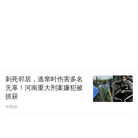
刺死邻居，逃窜时伤害多名
无辜！河南重大刑案嫌犯被
抓获
华商报