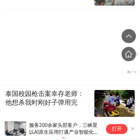
泰国校园枪击案幸存老师：
他想杀我时刚好子弹用完
“小小科学家”研学实践点亮假期
近四十个Ⅰ
打开
生活，打造行走式科普课堂
步入“收获季