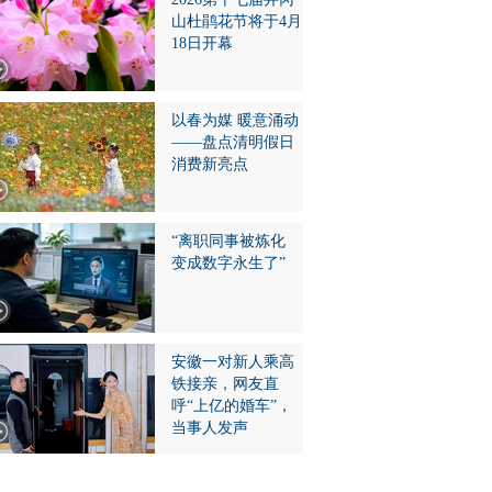
山杜鹃花节将于4月
18日开幕
以春为媒 暖意涌动
——盘点清明假日
消费新亮点
“离职同事被炼化
变成数字永生了”
安徽一对新人乘高
铁接亲，网友直
呼“上亿的婚车”，
当事人发声