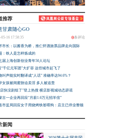
道推荐
意甘肃随心GO
0
-05-16 17:58:35
条评论
怀市长：以酱香为桥，推仁怀酒旅票品牌走向国际
题：铁人是怎样炼成的
七届上海创新创业青年50人论坛
股“千亿元军团”大扩容 这些城市起飞了
物叫声能实时翻译成“人话” 准确率达94.6%？
3岁女孩被闺蜜胁迫卖淫 多人被追责
横店快没剧组了”登上热搜 横店影视城动态辟谣
蒙古一企业再回应“月薪1.6万元招羊倌”
连市监局回应女子用烧烤铁签喂狗：店主已停业整顿
片新闻
2026第十七届井冈