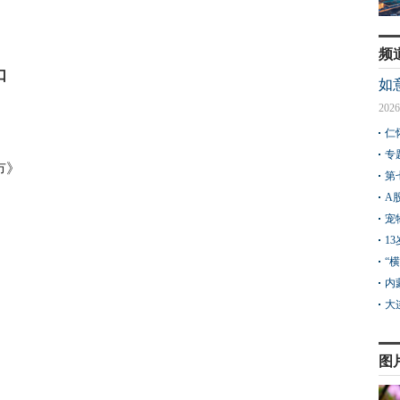
频
口
如
2026
仁
专
市》
第
A
宠
1
“
内
大
图