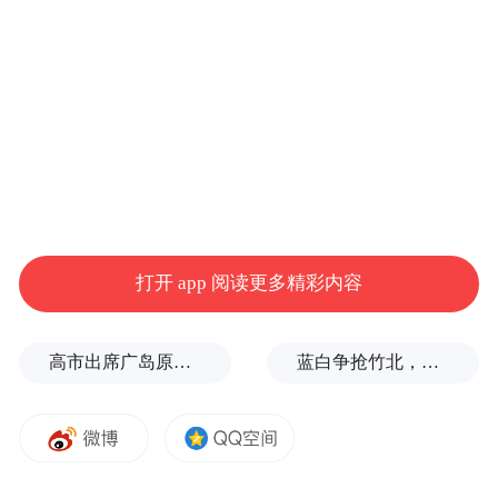
暑假：2026年7月6日—8月23日
打开 app 阅读更多精彩内容
高市出席广岛原子弹轰炸纪念仪式，核立场模糊耐人寻味
蓝白争抢竹北，整合卡关！黄国昌：相信郑丽文会守诺