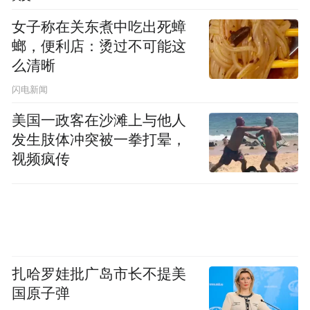
备、和业主沟通推进项目，花在一线的时间
女子称在关东煮中吃出死蟑
远多于实验室。”
螂，便利店：烫过不可能这
么清晰
2025年1月1日起施行的《中华人民共和国学
位法》,首次在法律层面明确实践成果与学位
闪电新闻
论文均可作为申请学位的重要依据。
美国一政客在沙滩上与他人
发生肢体冲突被一拳打晕，
此前，澎湃新闻2025年12月报道介绍，清华
视频疯传
大学、西北工业大学、重庆大学、西安交通
大学等校均迎来了首位“实践博士”。进入
2026年，越来越多的国内一流高校产生了本
校甚至所在省份首位 “工程博士”。北京航空
航天大学、东南大学、中山大学也相继培养
扎哈罗娃批广岛市长不提美
国原子弹
出了没有“毕业论文”的博士。