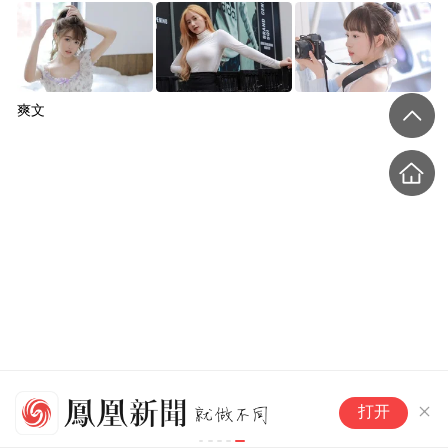
爽文
女子称在关东煮中吃出死蟑
浙江宣传：让“青椒”手握更多机
中
打开
会
正
螂，便利店：烫过不可能这