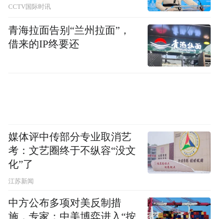
CCTV国际时讯
“特别声明：以上作品内容(包括在内的视频、图片或音
青海拉面告别“兰州拉面”，
频)为凤凰网旗下自媒体平台“大风号”用户上传并发
借来的IP终要还
布，本平台仅提供信息存储空间服务。
Notice: The content above (including the videos,
pictures and audios if any) is uploaded and posted
by the user of Dafeng Hao, which is a social media
platform and merely provides information storage
space services.”
媒体评中传部分专业取消艺
考：文艺圈终于不纵容“没文
化”了
江苏新闻
中方公布多项对美反制措
施，专家：中美博弈进入“按