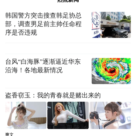
接收。当然，评价体系的改革也给了学生以
韩国警方突击搜查韩足协总
实践成果申请学位的底气。”
部，调查男足前主帅任命程
序是否违规
更重要的是，实践成果答辩的“硬杠杠”并不
低于传统论文：需要用户单位出具应用报
告，需要第三方检测，还需要行业专家的权
台风“白海豚”逐渐逼近华东
威鉴定。“大家以为实践成果不用发高水平论
沿海！各地最新情况
文就容易，其实更难，没真实应用成果根本
做不到。”张旭苹说，“要用户出应用报告、
盗香窃玉：我的青春就是赌出来的
第三方检测、成果鉴定，这些造假不了，可
靠性必须过硬。”王浩然也直言，实践成果答
辩挑战性远高于传统论文：“这套设备应用在
国内多个重大水利管线，要去现场铺设设
爽文