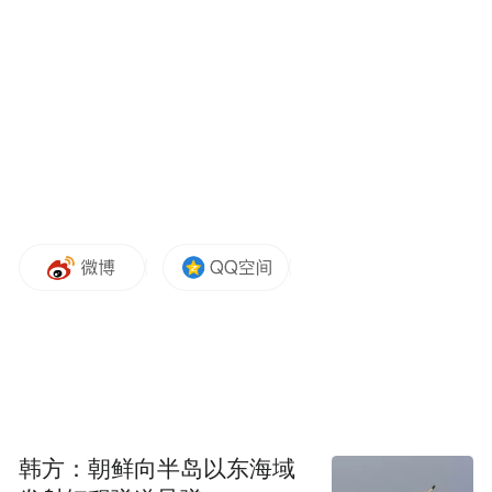
水利监测工程有关的课题研究。”王浩然说，
“研发的这套设备应用在了国内多个重大水利
管线上面。”
然而，前期大量工程实践与项目成果，无法
通过传统学位论文充分呈现。恰逢教育部推
动研究生培养改革，以及2025年1月1日，
《中华人民共和国学位法》正式施行，首次
以法律形式明确“实践成果”与“学位论文”并
列作为学位授予依据。南京大学迅速响应推
出的实践成果答辩新路径，这让王浩然看到
了另一种可能：“前期做了大量工程工作，用
实践成果申请学位的方式刚好契合。”
韩方：朝鲜向半岛以东海域