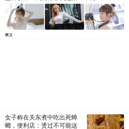
爽文
女子称在关东煮中吃出死蟑
螂，便利店：烫过不可能这