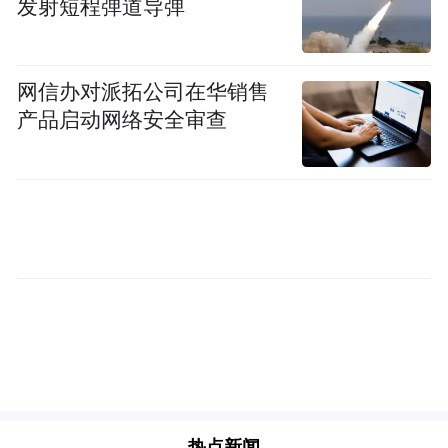
发射短程弹道导弹
但他的导师张旭苹教授心里清楚，这条路并
不轻松。“专业学位博士招了很多年，一直采
用学位论文的形式进行答辩，王浩然成了学
网信办对派拓公司在华销售
校‘第一个吃螃蟹’的人。”张旭苹感慨。这场
产品启动网络安全审查
以实践成果形式进行的答辩，背后是张旭苹
教授对工程育人初心的坚守，以及对研究生
评价改革的果敢探索。
张旭苹坦言，随着全国研究生教育改革、
《中华人民共和国学位法》的实施以及南京
大学研究生学位评价改革，对专业学位研究
生提出了更加明确的实践应用要求，“我们要
求用实践成果申请学位的成果，不仅有创新
性、有价值，还要在用、有效益、成熟、被
热点新闻