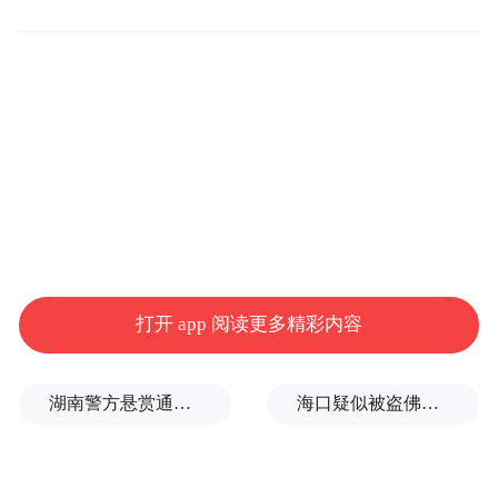
校深化研究生教育评价改革、突破“唯论文”
桎梏、培养卓越工程人才的标志性突破。
消息介绍，王浩然是一位非在职专业学位博
士研究生，自入学起便深耕分布式光纤传感
技术在水利工程监测领域的应用，在导师张
旭苹教授带领下，扎根工程一线。他的研究
成果——基于分布式光纤传感的PCCP（预应
力钢筒混凝土管）安全监测技术与设备，已
打开 app 阅读更多精彩内容
部署在南水北调工程、郑开同城东部供水工
程，甚至远销欧洲斯洛文尼亚。
湖南警方悬赏通缉27岁卖淫集团主犯、39岁毒品犯罪集团主犯
海口疑似被盗佛像已搬离北京观复博物馆？馆方回应
“我从刚开始入学期间，就在导师指导下从事