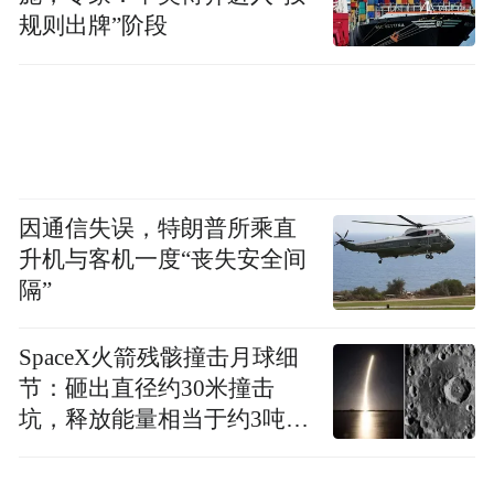
规则出牌”阶段
因通信失误，特朗普所乘直
升机与客机一度“丧失安全间
隔”
SpaceX火箭残骸撞击月球细
节：砸出直径约30米撞击
坑，释放能量相当于约3吨
TNT炸药