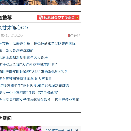
道推荐
意甘肃随心GO
0
-05-16 17:58:35
条评论
怀市长：以酱香为桥，推仁怀酒旅票品牌走向国际
题：铁人是怎样炼成的
七届上海创新创业青年50人论坛
股“千亿元军团”大扩容 这些城市起飞了
物叫声能实时翻译成“人话” 准确率达94.6%？
3岁女孩被闺蜜胁迫卖淫 多人被追责
横店快没剧组了”登上热搜 横店影视城动态辟谣
蒙古一企业再回应“月薪1.6万元招羊倌”
连市监局回应女子用烧烤铁签喂狗：店主已停业整顿
片新闻
2026第十七届井冈