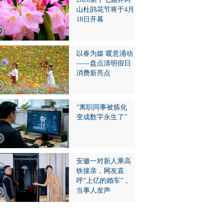
山杜鹃花节将于4月
18日开幕
以春为媒 暖意涌动
——盘点清明假日
消费新亮点
“离职同事被炼化
变成数字永生了”
安徽一对新人乘高
铁接亲，网友直
呼“上亿的婚车”，
当事人发声