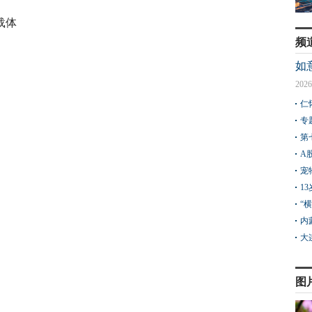
载体
频
如
2026
仁
专
第
A
宠
1
“
内
大
图