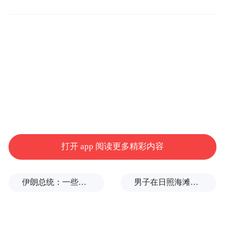
具身智能AI数据采集培训班，30个培训名额
16小时即报满。今年7月至8月，全省计划开
设暑期技校300余期，有需求的劳动者可登录
江苏人社微信公众号查询培训班次、报名渠
道等信息。
打开 app 阅读更多精彩内容
伊朗总统：一些人认为美欧会出现通货膨胀，伊朗不会，我无法理解
男子在日照海滩被沙蜇蜇伤，5小时后被紧急送医抢救，景区：偶发事件
来源：江苏人社