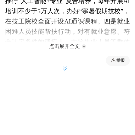
推行“人工智能+专业”复合培养，每年开展AI
培训不少于5万人次，办好“寒暑假期技校”，
在技工院校全面开设AI通识课程。四是就业
困难人员技能帮扶行动，对有就业意愿、符
合认定条件的残疾人、大龄失业人员等群体
点击展开全文
开展“通识+技能”培训，重点学习AI辅助客
举报
服、智能终端运维辅助、数据标注与审核等
实用技能，配套开展职业指导、岗位推荐等
就业服务，助力快速实现就业。
眼下，全省暑期技校培训已全面启动，重点
面向大学生等各类群体开设人工智能相关技
能课程。7月6日，江苏省淮海技师学院联合
本地具身机器人企业，面向暑期大学生开设