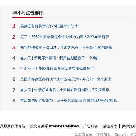
48小时点击排行
1
美副国务卿将于7月25日至26日访华
2
定了！2032年夏季奥运会主办城市为澳大利亚布里斯班
3
郑州地铁被困人员口述：车厢外水有一人多高 车厢内缺氧
4
在人间 | 亲历郑州暴雨：我用皮划艇救了一个孕妇
5
生命至上！第83集团军某旅紧急实施爆破分洪
6
美国常务副国务卿访华为何选在天津？外交部：两个原因
7
在人间 | 红绿灯被淹后，小男孩在路口指路，7位摄影师...
8
重庆姐弟坠亡案细节：凶手欲靠悲情蒙混 警方现场勘察发现...
凤凰新媒体介绍
投资者关系 Investor Relations
广告服务
诚征英才
保护隐
凤凰新媒体
版权所有
Copyright © 