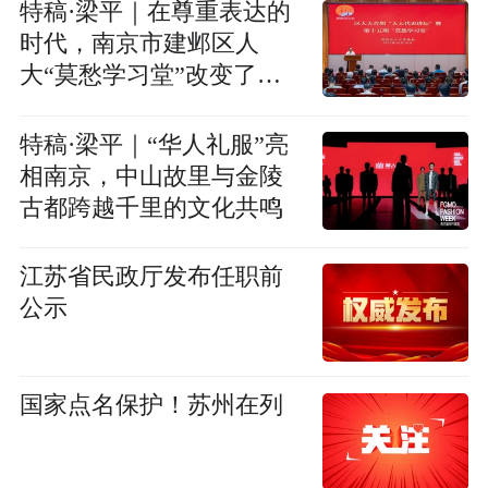
特稿·梁平｜在尊重表达的
时代，南京市建邺区人
大“莫愁学习堂”改变了什
么？
特稿·梁平｜“华人礼服”亮
相南京，中山故里与金陵
古都跨越千里的文化共鸣
江苏省民政厅发布任职前
公示
国家点名保护！苏州在列