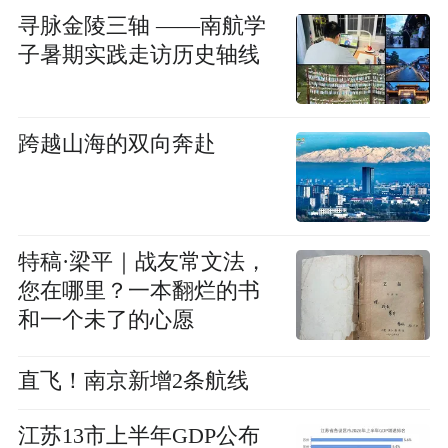
寻脉金陵三轴 ——南航学
子暑期实践走访历史轴线
跨越山海的双向奔赴
特稿·梁平｜战友常文法，
您在哪里？一本翻烂的书
和一个未了的心愿
直飞！南京新增2条航线
江苏13市上半年GDP公布