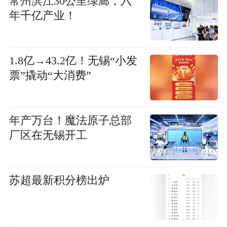
常州滨江30公里绿廊，六
年千亿产业！
1.8亿→43.2亿！无锡“小发
票”撬动“大消费”
年产万台！魔法原子总部
厂区在无锡开工
苏超最新积分榜出炉