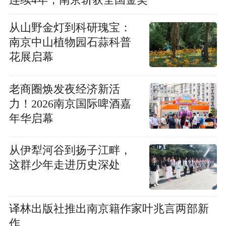
连续4年，南京斩获全国金奖
从山野金灯到科研瑰宝：
南京中山植物园石蒜科普
花展启幕
老商圈焕发夜经济新活
力！2026南京国际啤酒嘉
年华启幕
从伊犁河谷到扬子江畔，
这群少年走进历史深处
译林出版社推出南京籍作家叶兆言两部新
作