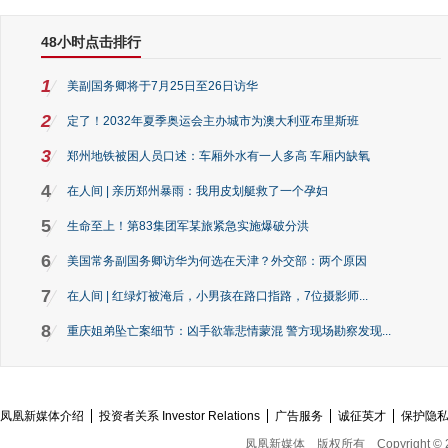
48小时点击排行
1
美副国务卿将于7月25日至26日访华
2
定了！2032年夏季奥运会主办城市为澳大利亚布里斯班
3
郑州地铁被困人员口述：车厢外水有一人多高 车厢内缺氧
4
在人间 | 亲历郑州暴雨：我用皮划艇救了一个孕妇
5
生命至上！第83集团军某旅紧急实施爆破分洪
6
美国常务副国务卿访华为何选在天津？外交部：两个原因
7
在人间 | 红绿灯被淹后，小男孩在路口指路，7位摄影师...
8
重庆姐弟坠亡案细节：凶手欲靠悲情蒙混 警方现场勘察发现...
凤凰新媒体介绍
投资者关系 Investor Relations
广告服务
诚征英才
保护隐
凤凰新媒体
版权所有
Copyright © 