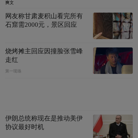
爽文
他叮嘱随行的同志一定要带着深厚感情做好
网友称甘肃麦积山看完所有
帮扶解难工作，及时了解、关心群众的所需
石窟需2000元，景区回应
所求，精准识别、精准帮扶，进一步完善各
种救助措施，做好困难群众兜底保障工作，
用心用情用力解决好群众“急难愁盼”，让人
烧烤摊主回应因撞脸张雪峰
走红
民群众有更多、更直接、更实在的获得感、
幸福感、安全感。
第一现场
伊朗总统称现在是推动美伊
协议最好时机