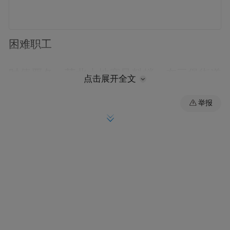
困难职工
时值严冬，苏北大地寒风料峭。在三堡街道
点击展开全文
新何社区困难职工滕衍焦家，一进门，许昆
举报
林便问寒问暖，“一家几口人，年收入多少，
补贴救助有哪些，孩子过年回来吗？”
滕衍焦患有残疾，妻子刘文珍去年又突发疾
病，生活较为困难。许昆林鼓励夫妻俩坚定
信心、鼓足勇气，通过自身拼搏和各级党
委、政府的关心，克服暂时的困难，让日子
越来越好。