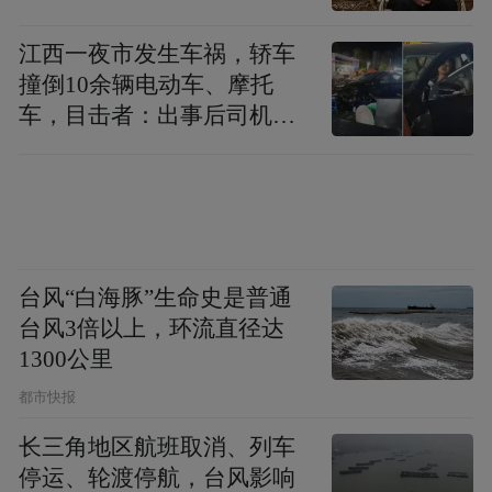
江西一夜市发生车祸，轿车
撞倒10余辆电动车、摩托
来源：徐州发布
车，目击者：出事后司机一
直坐车里
“特别声明：以上作品内容(包括在内的视频、图片或音
频)为凤凰网旗下自媒体平台“大风号”用户上传并发
布，本平台仅提供信息存储空间服务。
Notice: The content above (including the videos,
pictures and audios if any) is uploaded and posted
台风“白海豚”生命史是普通
by the user of Dafeng Hao, which is a social media
platform and merely provides information storage
台风3倍以上，环流直径达
space services.”
1300公里
都市快报
长三角地区航班取消、列车
停运、轮渡停航，台风影响