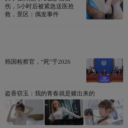
伤，5小时后被紧急送医抢
救，景区：偶发事件
低保户
韩国检察官，“死”于2026
低保户张学军患有肢体一级残疾，一家三口
依靠儿子打工和低保生活，日子虽然不富
裕，但精神面貌乐观积极。
盗香窃玉：我的青春就是赌出来的
许昆林欣慰地对老人说，要保重身体，过好
生活，有困难及时向党和政府部门反映。