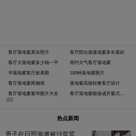
过兵，他激动地戴上“光荣在党50年”纪念章
和军功章，感谢党委、政府长期以来的关
心。
许昆林拉着老人的手，亲切地聊起家常，身
体怎么样、收入有多少、还有什么困难？许
昆林动情地说，老党员一辈子忠于党、忠于
人民、无私奉献，是我们的宝贵财富，要多
关心他们的日常生活，主动帮助解决实际困
难，让他们的晚年生活幸福安康。
热点新闻
男子在日照海滩被沙蜇蜇