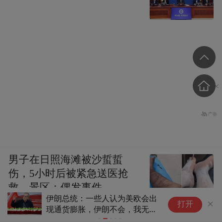
男子在日照海滩被沙蜇蜇
伤，5小时后被紧急送医抢
救，景区：偶发事件
美国务院通知国会：拟从土耳其调拨美制
上海邮政：
打开
武器移交乌克兰
暴雨红警调