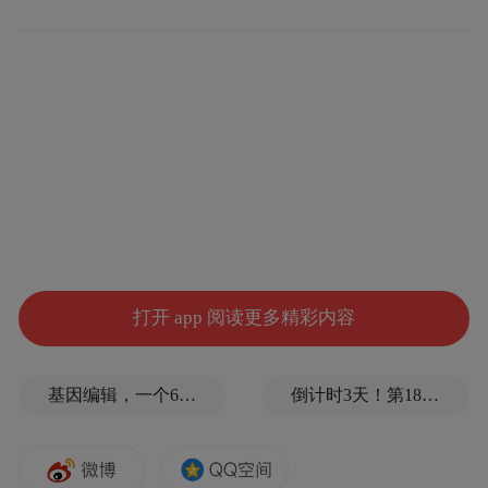
困难群众
潘楼村困难群众周脉营曾担任过村委会主
任，目前全家7口人的生活靠儿子一个人担
负。
许昆林详细询问老人身体状况和家庭情况，
聊起了村里日新月异的变化。他说，您曾在
打开 app 阅读更多精彩内容
村里工作几十年，一辈子初心不改、兢兢业
业，给您拜年了。有什么困难，党委、政府
一定全力帮助，也希望您继续发挥余热，关
基因编辑，一个6岁女孩之死
倒计时3天！第18届影响世界华人盛典即将启幕
心支持村里的发展。