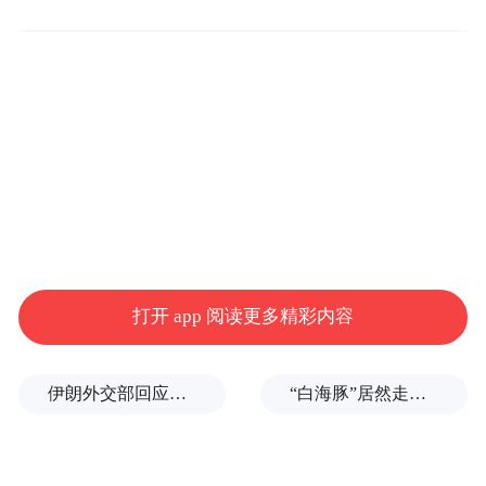
培养国际学生，如何立德、如何树人？近年
来，国际教育学院带领国际学生在中国传统
佳节走访社区，陪伴老人；远赴泗洪乡村学
校，与当地师生互动，以艺扶贫。让国际学
生知华、友华、爱华、助华的美好情谊在社
打开 app 阅读更多精彩内容
会公益中生根发芽，让他们口中的中国故事
更深情、更动情。
伊朗外交部回应特朗普战利品言论：美需赢得战争，再谈战利品
“白海豚”居然走出了古怪路径
扎根南艺，学在课堂，方能行稳致远。学以
致用是传播南艺好声音、讲好中国故事的力