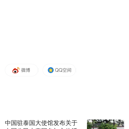
量源泉。12月3日，中老铁路正式开通。从
2016年至2021年，五年间见证了一位老挝学
子在南艺的学习全过程、一位老挝新闻工作
者的职业坚守。欧阳泰是南京艺术学院广播
电视专业硕士毕业生，他用镜头记录了中老
铁路开通全过程，也记录下了中老人民友好
交流的美好瞬间。他用在南艺的所学所得，
用力诠释了学校当代艺术教育的国际魅力，
用一个个新闻报道有力谱写了中老铁路上的
中国故事。
中国驻泰国大使馆发布关于