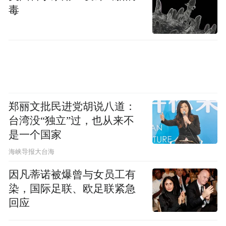
毒
不忘初心，方得始终。国际教育学院积极融
入学校发展大局，响应时代殷切呼唤，不断
创新培养模式、提高培养质量，真正用情用
力培养国际学生，让广大国际学生讲述的中
国故事更加情真意切、力透纸背。（国际教
郑丽文批民进党胡说八道：
育学院）
台湾没“独立”过，也从来不
是一个国家
“特别声明：以上作品内容(包括在内的视频、图片或音
​海峡导报大台海
频)为凤凰网旗下自媒体平台“大风号”用户上传并发
布，本平台仅提供信息存储空间服务。
因凡蒂诺被爆曾与女员工有
Notice: The content above (including the videos,
染，国际足联、欧足联紧急
pictures and audios if any) is uploaded and posted
回应
by the user of Dafeng Hao, which is a social media
platform and merely provides information storage
space services.”