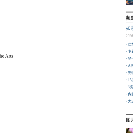
频
如
2026
仁
专
he Arts
第
A
宠
1
“
内
大
图