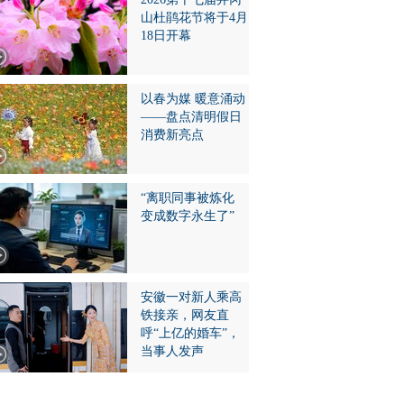
山杜鹃花节将于4月
18日开幕
以春为媒 暖意涌动
——盘点清明假日
消费新亮点
“离职同事被炼化
变成数字永生了”
安徽一对新人乘高
铁接亲，网友直
呼“上亿的婚车”，
当事人发声