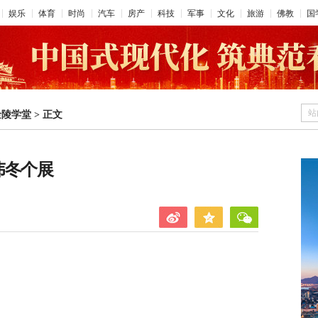
娱乐
体育
时尚
汽车
房产
科技
军事
文化
旅游
佛教
国
站
金陵学堂
>
正文
伟冬个展