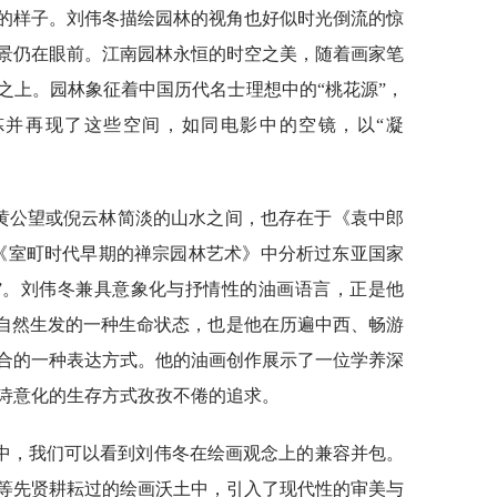
的样子。刘伟冬描绘园林的视角也好似时光倒流的惊
景仍在眼前。江南园林永恒的时空之美，随着画家笔
之上。园林象征着中国历代名士理想中的“桃花源”，
炼并再现了这些空间，如同电影中的空镜，以“凝
。
于黄公望或倪云林简淡的山水之间，也存在于《袁中郎
在《室町时代早期的禅宗园林艺术》中分析过东亚国家
”。刘伟冬兼具意象化与抒情性的油画语言，正是他
中自然生发的一种生命状态，也是他在历遍中西、畅游
合的一种表达方式。他的油画创作展示了一位学养深
诗意化的生存方式孜孜不倦的追求。
中，我们可以看到刘伟冬在绘画观念上的兼容并包。
等先贤耕耘过的绘画沃土中，引入了现代性的审美与