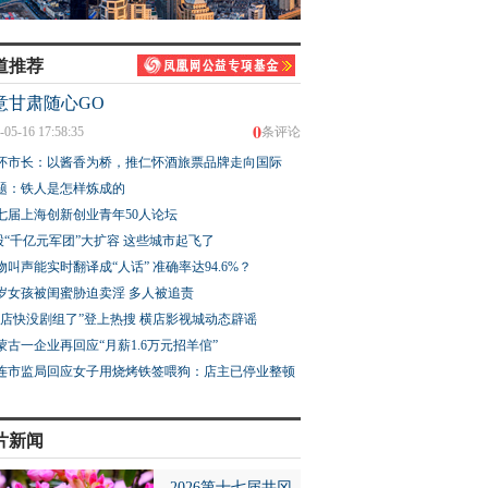
道推荐
意甘肃随心GO
0
-05-16 17:58:35
条评论
怀市长：以酱香为桥，推仁怀酒旅票品牌走向国际
题：铁人是怎样炼成的
七届上海创新创业青年50人论坛
股“千亿元军团”大扩容 这些城市起飞了
物叫声能实时翻译成“人话” 准确率达94.6%？
3岁女孩被闺蜜胁迫卖淫 多人被追责
横店快没剧组了”登上热搜 横店影视城动态辟谣
蒙古一企业再回应“月薪1.6万元招羊倌”
连市监局回应女子用烧烤铁签喂狗：店主已停业整顿
片新闻
2026第十七届井冈