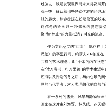
过脸去，以期发现世界尚未来得及展开
鸿一瞥，确认着那些静谧优雅的经典场
触的起伏，静静盘踞在粉墙黛瓦的线条
刘伟冬的绘画以一种隽永的姿态提
聚”和“静止”的力量抵消了时光的流逝
作为文化意义的“江南”，既存在
尺牍》的字里行间。约瑟夫•D•帕克
共有的艺术理念，即“个体的内在状态
在“读万卷书、行万里路”的学术生涯
艺海以及告别俗务之后，与内心最为契
厚的当代学者，对人类理想化的自然与
在一系列的雪景、风景与静物绘画
画家在这片由刘海粟、林风眠、苏天赐