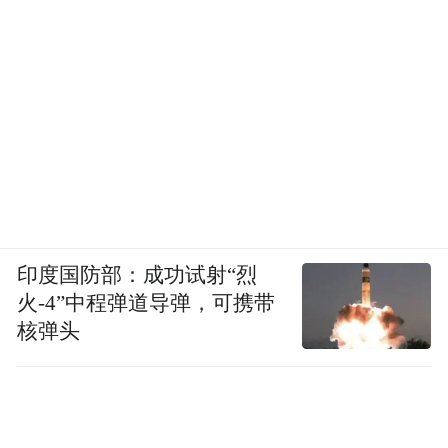
拉丁给群众分发消毒物资
印度国防部：成功试射“烈
“我真的很为中国骄傲，为中国友人面对困难
火-4”中程弹道导弹，可携带
时的团结一心而感动。”
核弹头
后来，人们亲切地称拉丁为“叙利亚小伙”，
他便以此为名开通了自己的视频账号，置顶