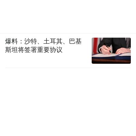
来源：南京艺术学院
“特别声明：以上作品内容(包括在内的视频、图片或音
频)为凤凰网旗下自媒体平台“大风号”用户上传并发
布，本平台仅提供信息存储空间服务。
爆料：沙特、土耳其、巴基
Notice: The content above (including the videos,
pictures and audios if any) is uploaded and posted
斯坦将签署重要协议
by the user of Dafeng Hao, which is a social media
platform and merely provides information storage
space services.”