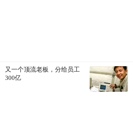
发温暖。在南艺学习的日子，拉丁已经将自
己与这片土地紧密联系在一起。
04.第二故乡
2019年，拉丁作为策展人为父亲瓦利德·阿里
举办的个人油画展“从叙利亚到南京--一带一
路艺术交流展”在南京开幕，这也是叙利亚艺
又一个顶流老板，分给员工
术家首次在中国举办油画艺术展，吸引了大
300亿
量访客前来观展。