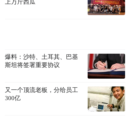
上万斤西瓜
02.情生
很多人认识拉丁是因为疫情期间网络上爆火
的一条视频。视频拍摄于南京市公安局鼓楼
分局阅江楼派出所。监控中戴着口罩的小伙
子恭恭敬敬地敬礼并留下感谢信，接着匆忙
爆料：沙特、土耳其、巴基
撂下一沓钱和一个礼盒转头便出了门。
斯坦将签署重要协议
又一个顶流老板，分给员工
300亿