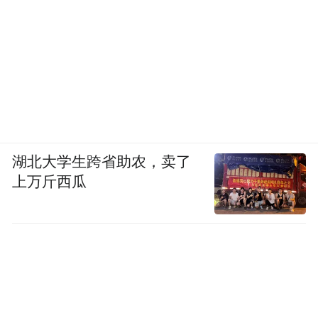
长。
在拉丁看来，南艺已经是他的第二个家， 南
京也早已成为他的第二故乡。
在茫茫人海里，总有一些人用他们赤诚的爱
温暖我们的心灵。也许拉丁想不到，自己的
故事会被这么多人看见。他乡亦是故乡。一
湖北大学生跨省助农，卖了
上万斤西瓜
滴水汇入大海便能永不干涸，一个肩膀与几
个肩膀同在，便能筑起牢固的长城。从丝绸
之路到一带一路，历史的长河里有太多的故
事。现在，拉丁一家用他们的方式，见证着
故事的延续。