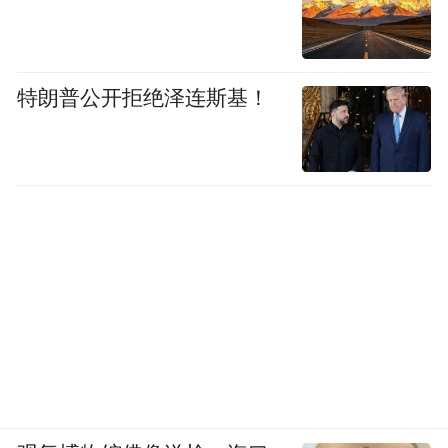
疫情防控工作方案，用各种渠道尽可能帮助
居家的国际学生解决生活困难。中国是他的
第二个家，他回想起在中国曾经受到过的种
特朗普公开拒绝泽连斯基！
种帮助，便想在这个紧要关头为中国友人们
尽自己的一份力 。
“他是一个看到中国国旗掉到地上都要捡起来
小心擦干净归还的人。”
意外的走红没有让拉丁忘记初心，而是选择
继续帮助更多的人。在今年疫情反复的阶
段，他自愿申请成为了小区的一名防疫志愿
者，姐弟三人都积极地加入了社区的志愿活
动，协助做好进出小区人员的体温检查工