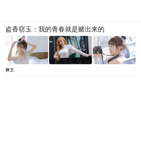
03.成长
盗香窃玉：我的青春就是赌出来的
在中国学习和生活了11年，如今的拉丁已经
可以熟练地运用中文交流。
在中国不仅取得了语言上的进步，还让他对
爽文
自己的专业也有了很多新的感触。拉丁非常
感谢自己的研究生导师，南艺工业设计学院
的何晓佑教授。