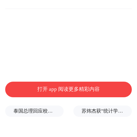
01.
缘起
谈起来到中国的原因，拉丁说这源于一个美
丽的梦。31年前，他的母亲怀三胞胎时，曾
梦见自己翱翔于中国的丛山叠岭，今天一家
打开 app 阅读更多精彩内容
人团聚在中国，可谓是“美梦成真”。
泰国总理回应校园枪击事件：这是很不幸的事情
苏炜杰获“统计学界的诺贝尔奖”，又是北大数院07级