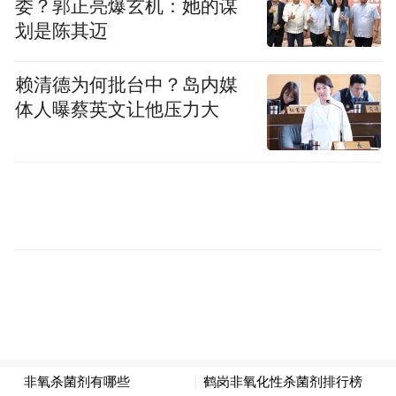
委？郭正亮爆玄机：她的谋
划是陈其迈
赖清德为何批台中？岛内媒
体人曝蔡英文让他压力大
拉丁的母亲和中国友人
2010年，拉丁只身从叙利亚大马士革来到万
里之外的中国杭州，度过了他的大学时光。
随后便来到南京艺术学院攻读硕士，一呆就