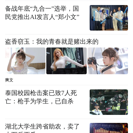
备战年底“九合一”选举，国
民党推出AI发言人“郑小文”
盗香窃玉：我的青春就是赌出来的
爽文
泰国校园枪击案已致7人死
亡：枪手为学生，已自杀
《美梦成真》作品封面
湖北大学生跨省助农，卖了