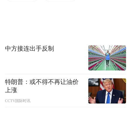
生创意出镜，全面地展示作品的构思、内
涵、形式，既深入展现了自己在专业学习、
毕业创作中的成长过程，又对大众进行了很
好的艺术普及。价值200余万元的“520心
礼”，为南艺520嘉年华粉丝们送上了诚意回
中方接连出手反制
馈。四十余场论坛、微课锦上添花，给艺术
爱好者们带来一场饕餮盛宴。千余件“以艺抗
疫”主题创作更是承载着南艺全体师生凝心聚
特朗普：或不得不再让油价
力、共克时艰的决心和努力。（艺创处）
上涨
CCTV国际时讯