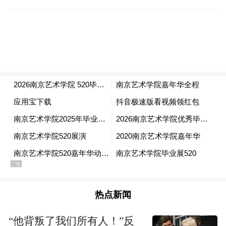
“特别声明：以上作品内容(包括在内的视频、图片或音
频)为凤凰网旗下自媒体平台“大风号”用户上传并发
热点新闻
布，本平台仅提供信息存储空间服务。
Notice: The content above (including the videos,
pictures and audios if any) is uploaded and posted
“他背叛了我们所有人！”反