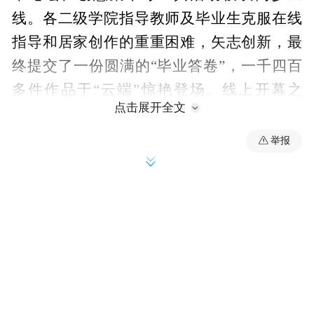
线。各二级学院指导教师及毕业生克服在线
指导和居家创作的重重困难，矢志创新，最
终提交了一份圆满的“毕业答卷”，一千四百
多件作品于“云端”惊艳登场。线上开幕之
点击展开全文
际，陈履生、卞留念、海清、王亚彬等知名
校友及文化艺术界的朋友们纷纷为南艺和嘉
举报
年华送上诚挚祝福。