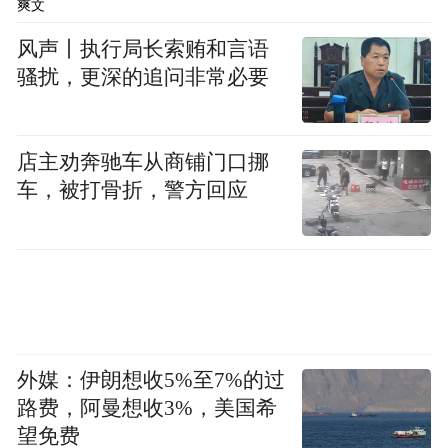
爽文
风声丨执行局长索贿和言语
骚扰，更深的追问非常必要
店主劝奔驰车从商铺门口挪
车，被打骨折，警方回应
外媒：伊朗想收5%至7%的过
路费，阿曼想收3%，美国希
望免费