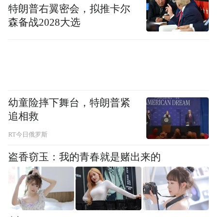
by the user of Dafeng Hao, which is a social media
特朗普右翼密会，拟推卡尔
platform and merely provides information storage
森备战2028大选
space services.”
幼童险摔下舞台，特朗普紧
追相救
RT今日俄罗斯
盗香窃玉：我的青春就是赌出来的