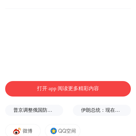
打开 app 阅读更多精彩内容
普京调整俄国防部高层人事布局，重用实战将领削弱“办公室将军”
伊朗总统：现在与最高领袖的联系非常困难
为增加展演活动的现场感与互动性，本届嘉
年华在常规的展演基础上，由两百余名毕业