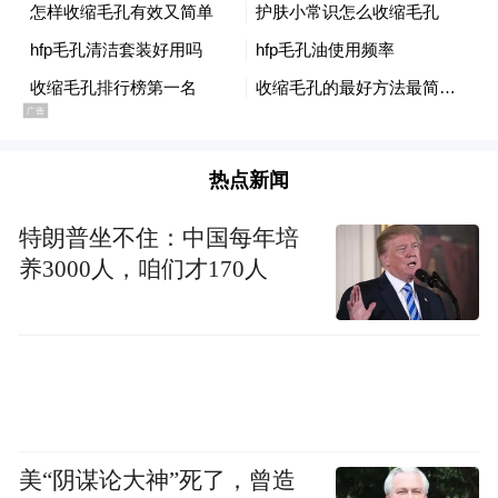
建国初期竹镇派出所旧址（市府街）
1939年8月，新四军第五支队司令员罗炳辉率
热点新闻
部进驻竹镇，开辟了以竹镇为中心的抗日根
特朗普坐不住：中国每年培
据地。自此，六合地区的抗日烽火熊熊燃
养3000人，咱们才170人
烧。随着抗战形势的发展，1940年4月，中共
六合县工委改称中共六合县委，同时六合县
抗日民主政府相应成立。
日军先后九次对竹镇进行狂轰滥炸，抗日根
据地建立以后，人员混杂，常有汉奸、特务
美“阴谋论大神”死了，曾造