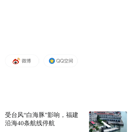
竹镇派出所创始人洪沛霖（左下）和他的战
友们
根据公安部档案馆查阅过的档案资料，没有
比竹镇这个“新四军第一所”更早的派出所
了，因此竹镇派出所是可追溯的中国公安最
早的派出所。
在战火下诞生“第一所”
受台风“白海豚”影响，福建
沿海40条航线停航
作为派出所的起源地，竹镇派出所有着天然