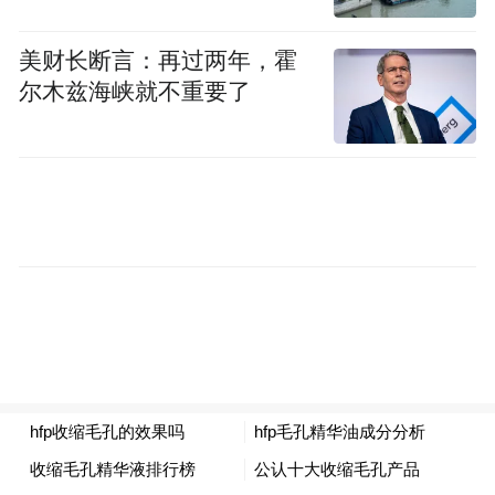
的区位优势，地处苏皖二省三县(江苏六合
美财长断言：再过两年，霍
县、安徽来安、安徽天长县)的交界之处，三
尔木兹海峡就不重要了
县人民在此往来频繁，竹镇集市应时而生，
集市日人流量可达2—3万人，曾有“小上海”
美誉。