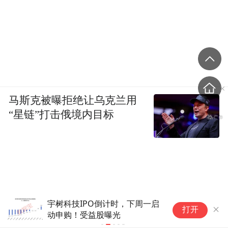
马斯克被曝拒绝让乌克兰用
“星链”打击俄境内目标
租车未给实体钥匙 3人被困海拔
周
打开
3700米野外11小时 门店回应
被