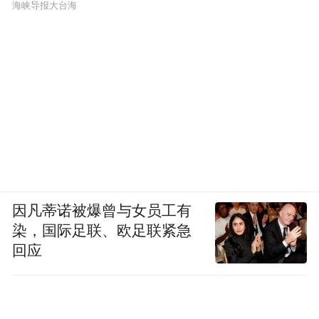
​海峡导报大台海
历史川流不息，精神代代相传。如今的竹镇
因凡蒂诺被爆曾与女员工有
染，国际足联、欧足联紧急
派出所继承发扬70多年前新四军在竹镇时期
回应
“东西不还不走、水缸不满不走、地不打扫不
走”的“三不走”革命传统，创建新时代“纠纷
不化解不走、隐患不排除不走、群众不满意