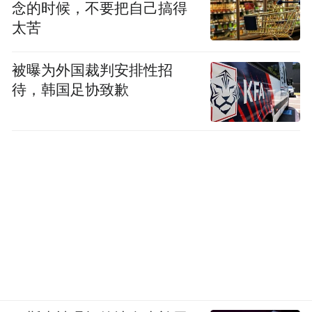
念的时候，不要把自己搞得
太苦
破获偷盗耕牛案
被曝为外国裁判安排性招
耕牛作为当时主要生产资料，是最值钱、最
待，韩国足协致歉
重要的财产，竹镇派出所还曾办过在当地影
响很大的耕牛被盗案。那一段时期，竹镇不
少村民家的耕牛相继失踪。所领导就带着民
警四处追寻，民警根据牛走得慢，一小时最
多6公里的特点，顺着牛粪找牛。
看到牛粪，民警就把手指插进牛粪里感受温
度，以估计牛走失的时间，然后划定范围进
行追踪。一路追到了相邻的安徽省境内，找
到了失踪的耕牛，抓获一男一女两名盗牛犯