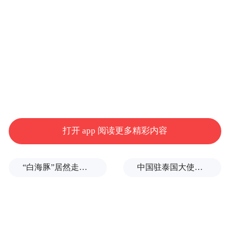
打开 app 阅读更多精彩内容
“白海豚”居然走出了古怪路径
中国驻泰国大使馆发布关于中国公民来泰国参加文体活动的提醒