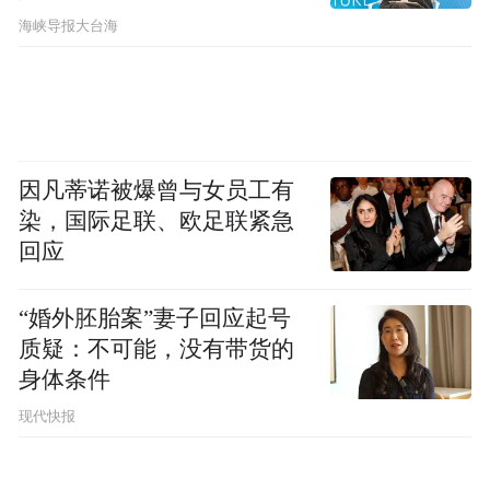
​海峡导报大台海
因凡蒂诺被爆曾与女员工有
染，国际足联、欧足联紧急
回应
“婚外胚胎案”妻子回应起号
1959--1990年竹镇派出所旧址（新竹街）
质疑：不可能，没有带货的
身体条件
竹镇派出所行政上隶属于竹镇市抗日民主政
现代快报
府，业务上直属来六办事处公安局领导，成
为抗日战争时期新四军淮南路东第一所。第