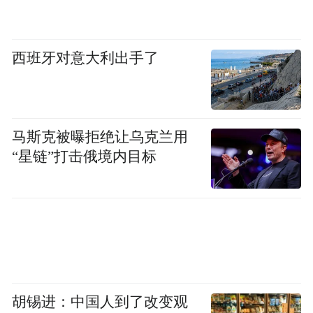
一任所长由竹镇抗日民主政府警卫排排长黄
经农兼任。
西班牙对意大利出手了
竹镇派出所成立后配有两个班的新四军战
士，在工作中，坚持群众路线，紧紧依靠群
众，通过各抗敌协会发动群众，积极参与侦
马斯克被曝拒绝让乌克兰用
查破案工作。此外，还主动出击，派出精干
“星链”打击俄境内目标
人员打入敌人内部搜集情报；收集土匪、恶
霸的作恶罪证，集中力量抓捕。这一系列举
措，及时有力地清除了危害根据地的“毒
瘤”，同时也有效地震慑了敌人，保卫了新生
的人民政权。从现有资料看，竹镇派出所是
有据可查的中国共产党建立的第一个派出
胡锡进：中国人到了改变观
所，被称为“新四军第一所”。