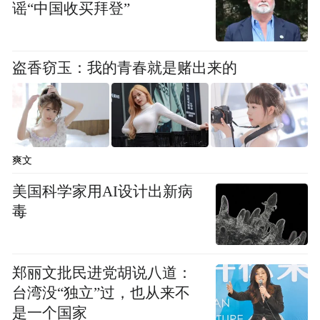
潜入，严重扰乱社会治安。新四军屡遭凶
谣“中国收买拜登”
险，但依旧百折不挠、迎难而上，还在这儿
建立起第一个公安派出所。
盗香窃玉：我的青春就是赌出来的
公安首个派出所
解放后建立的公安基层组织都叫做“派出
所”，就源于竹镇派出所。最早的竹镇派出所
爽文
组建之时，正处于抗日战争时期，派出所人
美国科学家用AI设计出新病
员同时又都是新四军战士，既受新四军领
毒
导，又要协助地方政府维持社会治安，因此
称为“派出所”，意为新四军的“派出机构”。
郑丽文批民进党胡说八道：
台湾没“独立”过，也从来不
是一个国家