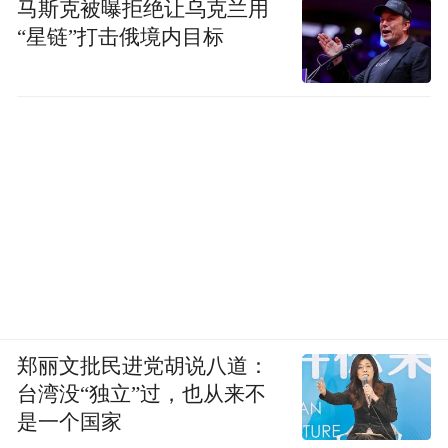
马斯克被曝拒绝让乌克兰用
罪嫌疑人，一举破获了19头耕牛被盗案。
“星链”打击俄境内目标
郑丽文批民进党胡说八道：
台湾没“独立”过，也从来不
是一个国家