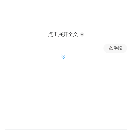
点击展开全文
举报
1943年2月，淮南津浦路东行政公署建立东南
县、来六办事处时，公安分处改称公安局。
1944年4月，由津浦路东八县联防保安总处侦
察科长洪沛霖（新中国成立后曾任江苏省副
省长、省公安厅厅长）组建竹镇派出所，成
为抗日战争时期新四军淮南路东第一所。