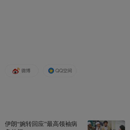
促进农业增效、农户增收。要实事求是、因
地制宜，加快推进高标准农田建设，提高耕
地质量和利用效率，夯实农业现代化根基。
颜单镇沈杨村集体领办新型农场位于海聚汽
贸城南侧，经营面积252亩。在详细了解小麦
亩产、价格、收益及秸秆回收价格、主要用
途等情况后，祁从峰要求，要深入践行绿色
发展理念，充分利用电视、微信等媒介,开展
秸秆综合利用和秸秆禁烧宣传，努力营造浓
厚禁烧氛围，更好保护生态环境。要强化部
门联动，精准有序调度，为跨区作业机手提
供便利条件，确保不误农时。
伊朗“婉转回应”最高领袖病