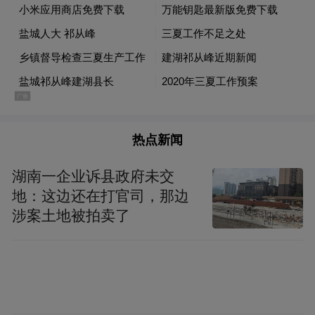
责任、落实机制，全力护航“三夏”生产。要
守牢安全底线，做好安全生产检查和作业保
障服务，有利有效防范风险隐患。要强化值
班值守，做好农情气象信息分析，强化应急
预案管理，为夏粮丰收和秋熟作物丰产夯实
基础。
热点新闻
“特别声明：以上作品内容(包括在内的视频、图片或音
湖南一企业诉县政府未交
频)为凤凰网旗下自媒体平台“大风号”用户上传并发
地：这边还在打官司，那边
布，本平台仅提供信息存储空间服务。
涉案土地被拍卖了
Notice: The content above (including the videos,
pictures and audios if any) is uploaded and posted
by the user of Dafeng Hao, which is a social media
platform and merely provides information storage
space services.”