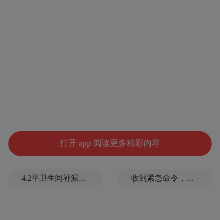
起一把小麦，仔细察看小麦饱满度与干湿情
况。他要求，要密切关注天气变化，科学调
配农机收割装备，及时抓好小麦抢收和烘干
晾晒，全力夺取夏粮丰产丰收。要加强产销
对接合作，充分发挥产区资源优势与销区市
场优势，开展优质优价收购，规避市场经营
风险。
在高新区悦湖公司走马村种植基地，收割
打开 app 阅读更多精彩内容
机、打捆机、拖拉机、插秧机轮番上阵，忙
而不乱、有力有序。“水稻种植面积多少？种
4.2平卫生间补漏注胶花1.55万，消费者称陷“天价注胶补漏”套路
收到紧急命令，加拿大2万人连夜逃命
植哪些品种？什么时间完成？”祁从峰与现场
负责人沟通交流。他要求，要加强农机新技
术、新机具推广应用，提高科学种植水平，