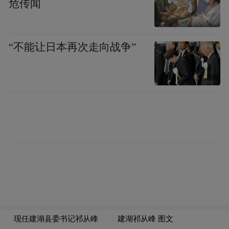
危传闻
庆丰镇洪桥粮库始建于1985年，是集粮食收
购、存储、商贸于一体的承储库点。走进洪
“不能让日本再次走向战争”
桥粮库，一辆大货车正在卸载刚刚收割的小
麦。在认真察看夏粮收购现场后，祁从峰要
求，要着力发挥粮食市场监测预警体系作
用，密切跟踪市场形势，积极引导各类主体
有序卖粮、有序收粮。要加强安全管理，切
实做好仓容准备、设备维护、为农服务等各
项工作，确保夏粮收购顺利开展。
检查中，祁从峰强调，各板块、各职能部门
要提高政治站位，牢记“国之大者”，把“三
夏”工作摆在当前工作重中之重的位置，压实