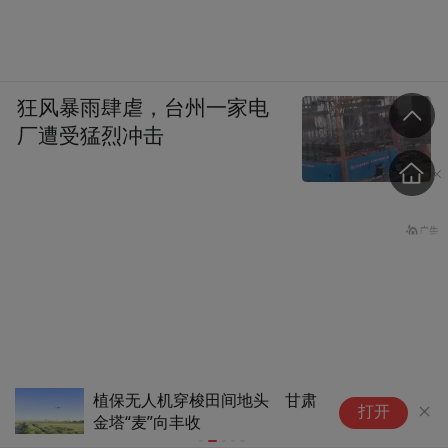
狂风暴雨肆虐，台州一家电
厂遭受猛烈冲击
植保无人机穿梭田间地头 甘肃
“
打开
金塔“麦”向丰收