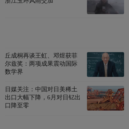
浙江玉环风雨交加
丘成桐再谈王虹、邓煜获菲
尔兹奖：两项成果震动国际
数学界
日媒关注：中国对日美稀土
出口大幅下降，6月对日钇出
口降至零