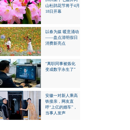
山杜鹃花节将于4月
18日开幕
以春为媒 暖意涌动
——盘点清明假日
消费新亮点
“离职同事被炼化
变成数字永生了”
安徽一对新人乘高
铁接亲，网友直
呼“上亿的婚车”，
当事人发声