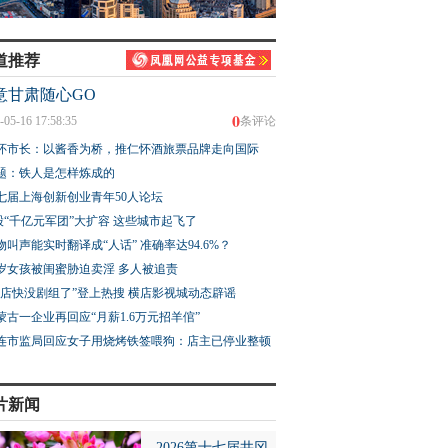
道推荐
意甘肃随心GO
0
-05-16 17:58:35
条评论
怀市长：以酱香为桥，推仁怀酒旅票品牌走向国际
题：铁人是怎样炼成的
七届上海创新创业青年50人论坛
股“千亿元军团”大扩容 这些城市起飞了
物叫声能实时翻译成“人话” 准确率达94.6%？
3岁女孩被闺蜜胁迫卖淫 多人被追责
横店快没剧组了”登上热搜 横店影视城动态辟谣
蒙古一企业再回应“月薪1.6万元招羊倌”
连市监局回应女子用烧烤铁签喂狗：店主已停业整顿
片新闻
2026第十七届井冈