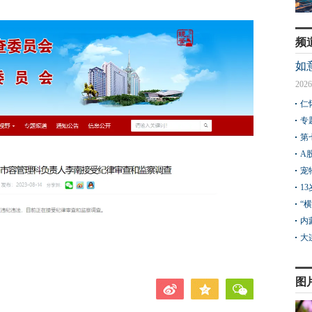
频
如
2026
仁
专
第
A
宠
1
“
内
大
图