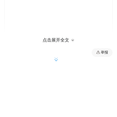
宋宜春（张俊哲/摄）
点击展开全文
举报
退休后圆儿时梦
“过去单位和社会不太关心退休人员的生活，
相当一部分人退休后就靠打牌、喝茶消磨时
间，等到我退休的时候就大有不同了。”
2000年，宋宜春的妻子退休，时值扬子石化
成立老年大学，开设了声乐、舞蹈、摄影等