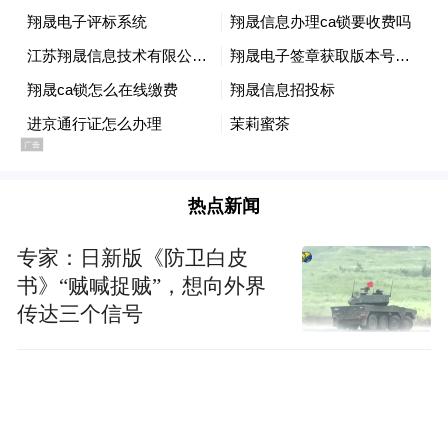
导。数码相机满足不了需求，宋宜春几乎没
有犹豫地就入手一台高配单反。采访时，他
还举着自己的相机，笑着说道：“不比你们专
业人士用的差吧？”
除了摄影技术的提升，宋宜春在后期修图上
也下了一番苦功夫。早在1994年，宋宜春就
热点新闻
为家里添置了一台电脑，还成为全市第一批
专家：日新版《防卫白皮
通过计算机应用能力考核（初级）的人。学
书》“贼喊捉贼”，想向外界
习摄影后，他更是花了三年的时间研习PS。
传达三个信号
长期摸索之下，宋宜春有了自己的一番心
得，谈起摄影就停不下嘴来。
如今，宋宜春已是江苏省老年摄影协会会