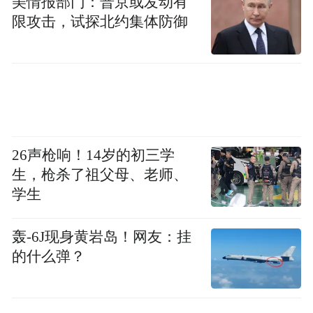
美情报部门：普京或发动有
宋宜春的摄影作品（右上）发表在江苏工人
限攻击，试探北约集体防御
报上（张俊哲/摄）
孙女有了成长档案
在宋宜春的家中，我们看到了他为孙女编撰
的成长档案。虽是幼儿园布置的强制性任
26声枪响！14岁的初三学
务，他却完成得一丝不苟。
生，枪杀了祖父母、老师、
学生
轰-6J现身黄岩岛！网友：挂
的什么弹？