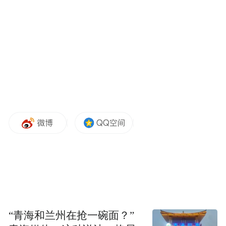
接触梦想，妻子在上学时本想参加小提琴兴
趣班，最终因买不起琴而告终。而儿时的他
也无法接触到相机，只能看着别人摆弄，工
作后又忙于工作和家庭抽不出空，没想到退
休后竟了却一桩心愿。
数字化的家庭档案
在扬子老年大学学习的几年时间里，宋宜春
从最基础的拍照与修图技巧开始学起，每次
交作业都是最积极的那一个。
“青海和兰州在抢一碗面？”