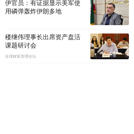
伊官员：有证据显示美军使
用磷弹轰炸伊朗多地
彩笔勾画可爱图案，照片记录生活的点点滴
滴，文字描述每一次进步。宋宜春一边展示
着手册，一边介绍着里面的内容，“这是她的
楼继伟理事长出席资产盘活
课题研讨会
植物观察日记”，“这是她暑期出去玩的游记”
……薄薄的一本册子，却承载了爷爷对孙女
全球财富管理论坛
的浓浓爱意。
宋宜春坚定地表示：“无论是家庭档案还是孩
子的成长档案，我都会一直做下去的。”（南
京市档案馆 凤凰网江苏共同采写）