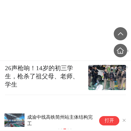
26声枪响！14岁的初三学
生，枪杀了祖父母、老师、
学生
成渝中线高铁简州站主体结构完
脱
打开
工
“