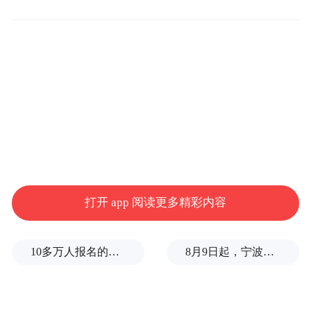
诸多课程，她便报名进入了声乐班学习。这
一唱就是十几年。
妻子经常随表演队在区里参加表演，宋宜春
总抽空去看她演出，一边想着如何将妻子在
舞台上闪闪发光的样子记录下来，一边期待
起自己退休后的生活来。
直到2005年，宋宜春也从岗位上退了下来，
打开 app 阅读更多精彩内容
在妻子的鼓励下，他花了3000多元买了一台
普通的数码相机，参加了老年大学的摄影
班。
10多万人报名的考试，成绩全部作废，公平么？
8月9日起，宁波地铁全线暂停运营
宋宜春表示，家庭的经济条件阻碍了很多人