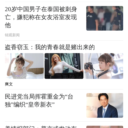
员，不少摄影作品被刊登在报纸杂志上。家
20岁中国男子在泰国被刺身
中存下的海量照片，有妻子演出的场景，也
亡，嫌犯称在女友浴室发现
有外出游玩时的记录，为了将这些记忆都保
他
存下来，宋宜春细心地用电脑整理保存下
锦观新闻
来，从最初的的光盘到现在的硬盘，形成了
盗香窃玉：我的青春就是赌出来的
一份数字化的家庭档案。
爽文
民进党当局挥霍重金为“台
独”编织“皇帝新衣”