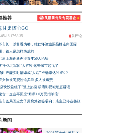
道推荐
意甘肃随心GO
0
-05-16 17:58:35
条评论
怀市长：以酱香为桥，推仁怀酒旅票品牌走向国际
题：铁人是怎样炼成的
七届上海创新创业青年50人论坛
股“千亿元军团”大扩容 这些城市起飞了
物叫声能实时翻译成“人话” 准确率达94.6%？
3岁女孩被闺蜜胁迫卖淫 多人被追责
横店快没剧组了”登上热搜 横店影视城动态辟谣
蒙古一企业再回应“月薪1.6万元招羊倌”
连市监局回应女子用烧烤铁签喂狗：店主已停业整顿
片新闻
2026第十七届井冈