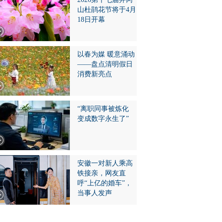
山杜鹃花节将于4月
18日开幕
以春为媒 暖意涌动
——盘点清明假日
消费新亮点
“离职同事被炼化
变成数字永生了”
安徽一对新人乘高
铁接亲，网友直
呼“上亿的婚车”，
当事人发声