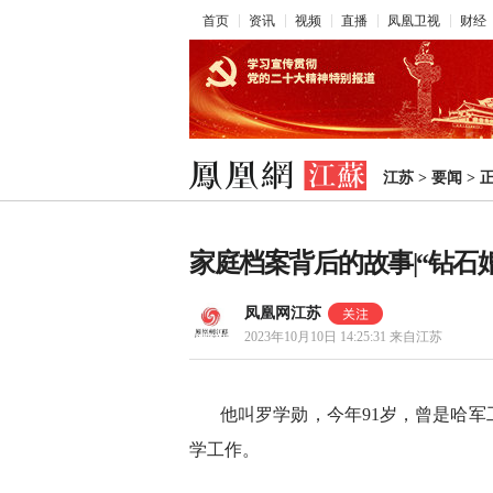
首页
资讯
视频
直播
凤凰卫视
财经
江苏
>
要闻
>
家庭档案背后的故事|“钻石
凤凰网江苏
2023年10月10日 14:25:31
来自江苏
他叫罗学勋，今年91岁，曾是哈
学工作。