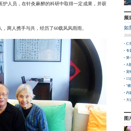
名医护人员，在针灸麻醉的科研中取得一定成果，并获
频
如
人，两人携手与共，经历了60载风风雨雨。
2026
仁
专
第
A
宠
1
“
内
大
图