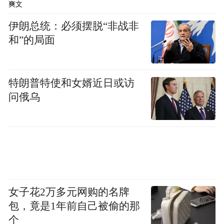
爽文
展示活动盛况和城市形象。
伊朗总统：必须摆脱“非战非
市长顾坤要求，围绕办出水平、办出实效，
和”的局面
要按照市委统一部署，周密细致做好筹备工
作，抓好嘉宾邀请、现场组织、后勤保障等
特朗普特使和女婿近日或访
各个环节，让每一位嘉宾都能感受到淮安的
问俄乌
真诚和热情；要充分发挥台商论坛招商合作
平台作用，集聚更多优质台资项目，不断深
化淮台产业合作；要精心做好宣传工作，营
造浓厚氛围，展示独特的城市魅力和良好的
营商环境，进一步增强对客商的吸引力。
女子花2万多元网购的名牌
来源：淮安发布
包，竟是1年前自己被偷的那
个