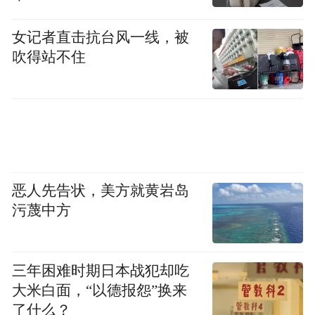
“特别声明：以上作品内容(包括在内的视频、图片或音
频)为凤凰网旗下自媒体平台“大风号”用户上传并发
女记者直击抗台风一线，被
布，本平台仅提供信息存储空间服务。
吹得站不住
Notice: The content above (including the videos,
pictures and audios if any) is uploaded and posted
by the user of Dafeng Hao, which is a social media
platform and merely provides information storage
space services.”
恶人先告状，美方就黄岩岛
污蔑中方
三年困难时期日本战犯却吃
大米白面，“以德报怨”换来
了什么？