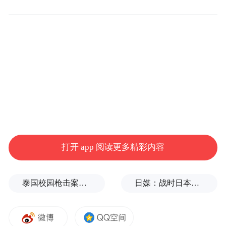
史志军强调
经过多年努力，台商论坛形成了很高的美誉
度和影响力，已经成为两岸经贸交流合作的
重要平台，也是我市打造台资高地的重要抓
手。
我市台资高地建设有基础、有潜力、有优
打开 app 阅读更多精彩内容
势，论坛成效要再提升，围绕“融入内外双循
环 共建台资示范区”主题，协助台企台商更大
泰国校园枪击案致9死，枪手父亲道歉
日媒：战时日本多所大学进行输血人体实验，向患者注射动物血
力度拓展内销市场、更好融入“双循环”新发
展格局，进一步深化两岸经济融合发展；全
力完成省委省政府交给淮安的重要任务，把