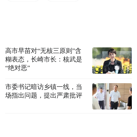
台商论坛办得更加成功精彩，在深化苏台交
流合作中更好体现淮安担当、作出淮安贡
献；保质保量完成项目签约目标，进一步加
大梳理、挖掘力度，加快推进在手在谈项目
转化为签约项目，推动更多产业带动力强、
高市早苗对“无核三原则”含
糊表态，长崎市长：核武是
具有标志性的重特大项目签约，展示台资高
“绝对恶”
地建设的成果和成色；认真细致组织投资考
察活动，为后续拓展项目渠道积累更多人脉
市委书记暗访乡镇一线，当
资源；持续用力做好招引后续工作，深化开
场指出问题，提出严肃批评
展项目招引攻坚活动，更好为明年项目招引
建设打下坚实基础。
史志军指出