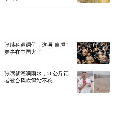
张继科遭调侃，这项“自虐”
赛事在中国火了
张嘴就灌满雨水，70公斤记
者被台风吹得站不稳