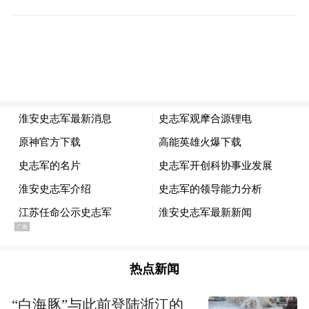
活动筹办要再精细，细化完善方案，周密组
织安排，确保把活动办出水平、办出实效，
推动活动年年有进步、年年有成效、年年有
美誉度。
精心开展好各场次活动，进一步优化设计、
推敲细节，确保各环节高效衔接；相关县区
园区要组织好分论坛活动，提升参观考察和
交流研讨的质效，充分展示有关产业的发展
基础和合作前景。
全心提升专业化水平，在细节中体现淮安的
热点新闻
一流服务水准，让每一位嘉宾都能感受到宾
“白海豚”与此前登陆浙江的