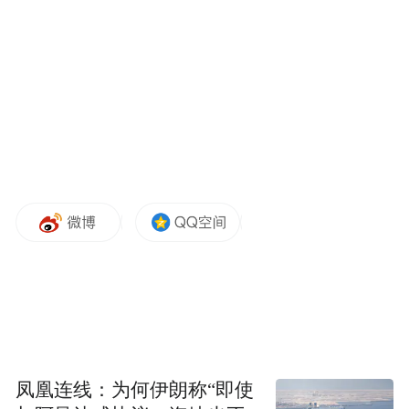
媒体团首站来到九华街，在这里邂逅市井烟
火与人文气息。九华街位于九华山山谷之
上，周边群山环绕，植被茂盛，雾气笼罩山
谷，仿佛一条悬浮于天上的街道。沿着九华
街拾阶而上，青石板两旁商铺林立，店里工
艺品琳琅满目，各具特色。漫步其中，游人
纷纷拍照留念。
凤凰连线：为何伊朗称“即使