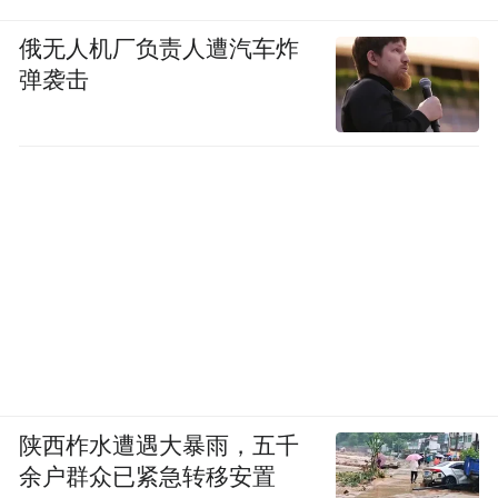
俄无人机厂负责人遭汽车炸
弹袭击
陕西柞水遭遇大暴雨，五千
余户群众已紧急转移安置