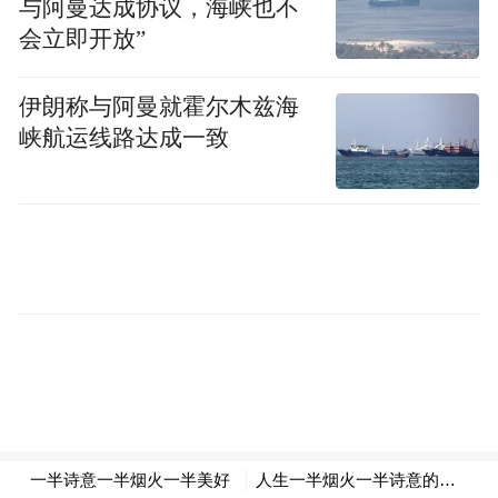
与阿曼达成协议，海峡也不
会立即开放”
伊朗称与阿曼就霍尔木兹海
峡航运线路达成一致
秋末冬初，九华多烟雨。10日上午，媒体团
一行从九华街乘坐有轨观光缆车穿过幽谷迷
雾来到插霄峰之巅——百岁宫。在缆车冉冉
攀升过程中，雨后九华山的旖旎风光如一幅
水墨山水画卷，在媒体代表眼前徐徐展开。