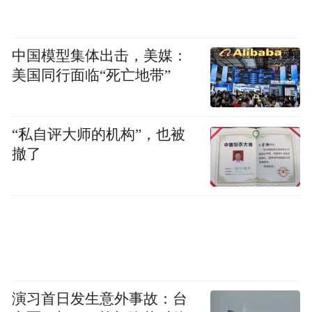
中国模型集体出击，美媒：
美国同行面临“死亡地带”
“私自评大师的机构”，也被
撤了
“烟雨入江南，雨中的花台，也值得来打卡。
在我看来，百岁宫的景色承包了九华山一半
以上的自然美景。”中国网的汪影表示，虽然
不是第一次上花台，但这个季节的景色也很
独特。等到冬日故地重游，看冰雪九华，观
琉璃世界。
演习首日发生意外事故：台