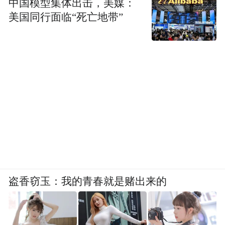
中国模型集体出击，美媒：
快打造生态型、国际化休闲度假旅游目的
美国同行面临“死亡地带”
地；深化市县山旅游联动发展机制，丰富全
域旅游产品线路，加快推进2.5公里九华秘境
风景道建设，进一步提升“山水池州•灵秀九
华”品牌影响力；加强与长三角、珠三角等地
区深度合作，持续开展“产业招商+旅游营销”
活动，巩固扩展重点客源市场。
据悉，2023年前三季度九华山风景区游客接
待量已超越疫情前年度最高水平，核心景区
游客接待量突破300万大关，其中三分之二的
盗香窃玉：我的青春就是赌出来的
客源来自长三角地区。一年必来几次九华
山，正成为一种生活态度、一种心灵寄托。