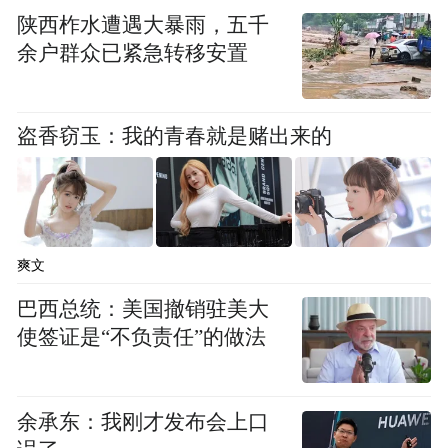
幽深的迷宫状态。
陕西柞水遭遇大暴雨，五千
余户群众已紧急转移安置
盗香窃玉：我的青春就是赌出来的
爽文
巴西总统：美国撤销驻美大
使签证是“不负责任”的做法
“灵山九华，美在花台。”乘坐索道，登上花
余承东：我刚才发布会上口
台，远眺群峰，金黄和碧绿的交织尽收眼