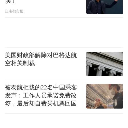
误了
底。花台以奇峰、怪石、云海、松涛和杜鹃
江南都市报
花海而著称，与天台景区、九华街景区并称
为九华山三大核心景区，是为九华山世界地
质公园的核心区域。著名景点有吉祥松、大
花台、定海神针等，其中全长1399米的花台
高空栈道蜿蜒于群峰峡谷间，宛如一条玉
美国财政部解除对巴格达航
带，引人入胜，给人以凌空的震撼，被誉为
空相关制裁
九华山最美的地方，深受广大游客青睐。
被泰航拒载的22名中国乘客
发声：工作人员承诺免费改
签，最后却自费买机票回国