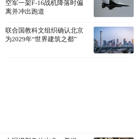
探索文旅融合新路径
空军一架F-16战机降落时偏
离并冲出跑道
此次采风过程中，九华山风景区的自然与人
文之美给媒体团一行留下了深刻印象。一点
联合国教科文组织确认北京
为2029年“世界建筑之都”
一滴，一步一景，折射出九华山风景区管委
会多年来的成功探索与实践。
在得天独厚的地理优势加持下，九华山正在
将自然与人文资源切实转化为经济发展动
力。九华山风景区管委会相关负责人表示，
今年以来，九华山风景区管委会坚持旅游带
动，构建文旅发展新格局，加强与周边各景
区景点的协同联动，推进文化、旅游、休
闲、度假、生态、康养等多元融合发展，加