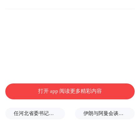
九华山原名“九子山”，因唐代诗人李白的“妙
有分二气，灵山开九华”之名句而定名九华
山，其北临长江、南望黄山、东靠太平湖、
西接池州市区，是以自然与人文圣境为特色
的山岳型国家级重点风景名胜区，荣获世界
打开 app 阅读更多精彩内容
地质公园、国家首批5A级旅游景区、国家首
批自然与文化双遗产地、全国文明风景旅游
任河北省委书记后，罗文首次调研
伊朗与阿曼会谈最新细节曝光
区等称号。九华山风景区内，清溪幽潭、飞
瀑流泉，有云海、日出、雾淞等自然奇观，
素有“秀甲江南”之誉。