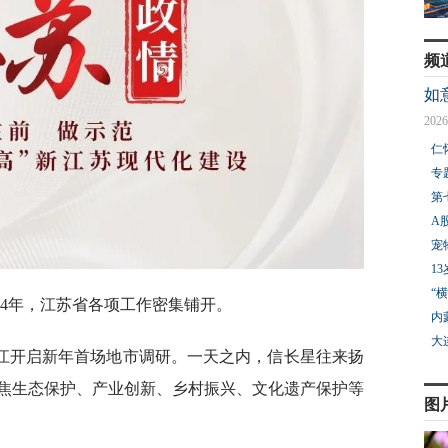
频
如
2026
仁
专
第
A
宠
1
“
24年，江苏省各项工作密集铺开。
内
大
镇江开启新年首场地市调研。一天之内，信长星往来扬
焦生态保护、产业创新、乡村振兴、文化遗产保护等
图