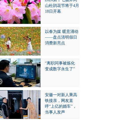
山杜鹃花节将于4月
18日开幕
以春为媒 暖意涌动
——盘点清明假日
消费新亮点
“离职同事被炼化
变成数字永生了”
安徽一对新人乘高
铁接亲，网友直
呼“上亿的婚车”，
当事人发声