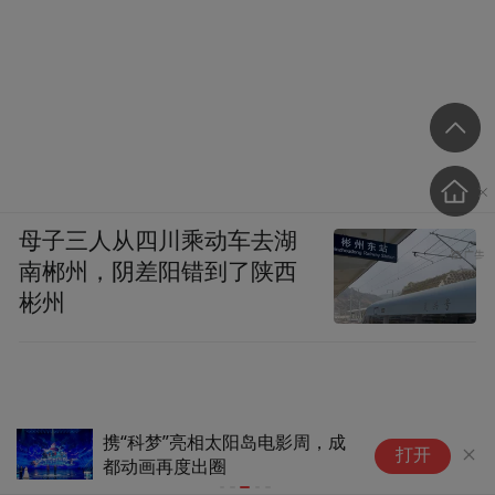
母子三人从四川乘动车去湖
南郴州，阴差阳错到了陕西
彬州
携“科梦”亮相太阳岛电影周，成
为
打开
都动画再度出圈
化