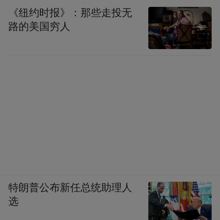
手，南京掀起奋力拼搏、加速前进的热潮，
《纽约时报》：那些走投无
努力交出高质量发展走在前列的“新”答卷。
路的美国穷人
“特别声明：以上作品内容(包括在内的视频、图片或音
频)为凤凰网旗下自媒体平台“大风号”用户上传并发
布，本平台仅提供信息存储空间服务。
Notice: The content above (including the videos,
pictures and audios if any) is uploaded and posted
by the user of Dafeng Hao, which is a social media
platform and merely provides information storage
space services.”
特朗普公布新任总统助理人
选