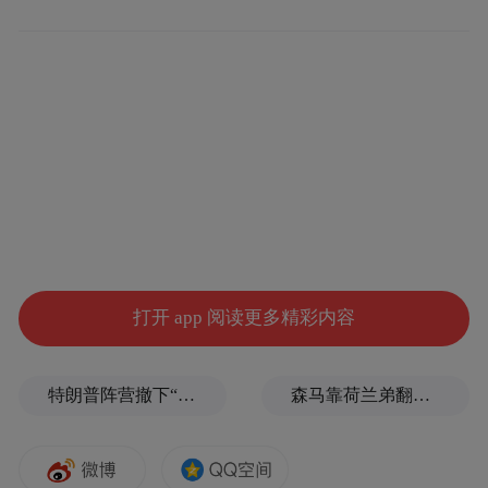
时代意义。从中央到地方，新型工业化成为
实现高质量发展目标的重要依托。
2023年中央经济工作会议提出，“要大力推进
新型工业化”，为不断增强推进新型工业化的
动力与活力指明了方向。
2023年6月15日，南京召开全市产业强市建设
推进会，出台《南京推进产业强市行动计划
（2023—2025年）》。全面实施产业强市战
打开 app 阅读更多精彩内容
略，重构产业版图，四大支柱产业转型再出
发，聚力打造“2+6+6”创新型产业集群，持续
特朗普阵营撤下“霉霉”歌曲，曾多次“蹭歌”引争议
森马靠荷兰弟翻红，美特斯邦威和以纯你们睡得着吗？
推进新型工业化，加快构建以先进制造业为
骨干的现代化产业体系。