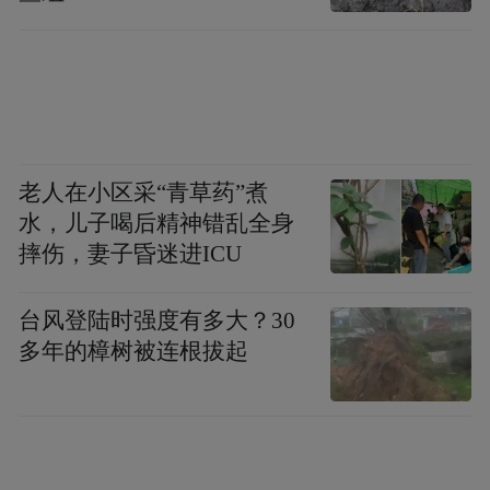
计划》等多项重磅政策，为迈向新型工业强
市绘制清晰的“施工图”。
这些图景的叠加，诠释了南京关于新质生产
力的答案。而新年第一会，打通南京向“新”
老人在小区采“青草药”煮
而生的“任督二脉”，让城市发展的肌体通
水，儿子喝后精神错乱全身
畅，体格强健。
摔伤，妻子昏迷进ICU
“C位”留给了企业家
台风登陆时强度有多大？30
多年的樟树被连根拔起
推进新型工业化，企业是主体。值得一提的
是，当天参会的南京政府各部门板块相关人
员分别坐在了会场的两侧，会场中间区域的
“C”位则留给了参会的企业代表。