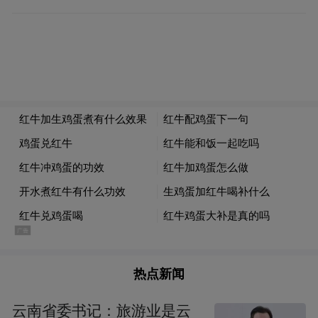
件和信息服务业业务收入达到8000亿元，智
能电网业务收入突破3200亿元。优质企业群
体不断壮大，全市新增国家专精特新“小巨
人”企业实现翻番。
亮眼表现的背后，是南京持续多年厚植创新
沃土的成果。2023年，南京接连上榜科技创
新赛道的两份重量级榜单——自然指数一科
研城市全球排名升至第6位，国家创新型城市
创新能力评价居全国第4位。
围绕打造具有全球影响力的产业科技创新中
热点新闻
心主承载区目标，南京超前布局原始创新。
全国重点实验室获批建设达23家，占全省近
云南省委书记：旅游业是云