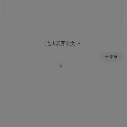
点击展开全文
举报
南京“新春第一会”向“新”出发、向“强”迈进，
这既是践行发展新质生产力的实践之道，也
是南京“走在前、做示范”的必由之路。
向“新”而行，南京底气足！
站在新时代的起点，新型工业化被赋予新的