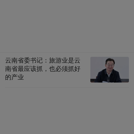
其中，不仅有全市工业 30强、服务业30强、
外资20强企业，还有20家独角兽、瞪羚企业
代表，2023年新增国家级专精特新“小巨人”
企业代表16家等。
这样的座次安排，传递出南京更大力度发挥
云南省委书记：旅游业是云
企业创新优势，高质量推进新型工业化，高
南省最应该抓，也必须抓好
的产业
水平发展新质生产力的强烈信号。南京不仅
把企业家们放到会场的“C位”，更是将服务企
业、助力企业高质量发展放在突出地位。
营商环境是企业生存发展的土壤。要打好高
质量发展的“主动仗”,必须做优营商环境,让企