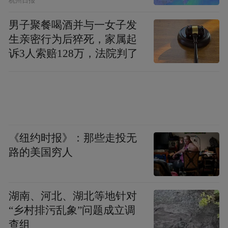
打造优势产业集群，培育新质生产力的新动
杭州日报
能。改造提升传统优势产业，抓好总投资超
男子聚餐喝酒并与一女子发
千亿的重大转型升级项目；持续做大软件和
生亲密行为后猝死，家属起
信息服务产业，深耕重点领域、攻关底层技
诉3人索赔128万，法院判了
术；全力突破人工智能产业，抢抓大模型新
浪潮；积蓄发力生物医药产业，聚焦基因与
细胞、医疗器械等重点领域；前瞻布局未来
产业，培育一批具有核心竞争力的关键技
《纽约时报》：那些走投无
术、应用场景和重点企业。
路的美国穷人
会上，南京还发布了《南京市推进产业强市
行动2024年工作要点》《南京市先进制造业
湖南、河北、湖北等地针对
百亿级企业培育壮大行动计划》《南京市制
“乡村排污乱象”问题成立调
造业智能化改造数字化转型网络化联接行动
查组