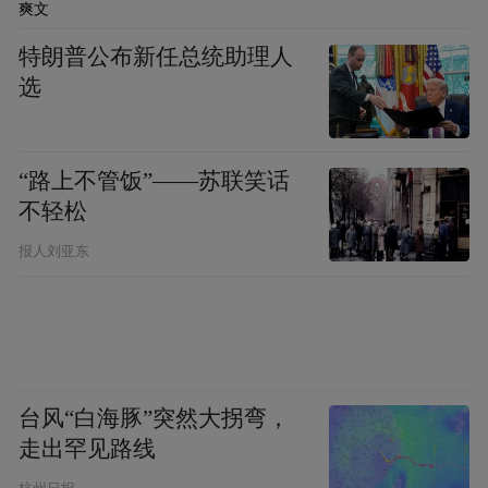
爽文
的“任督二脉”仍有待畅通，制造业发展的空
特朗普公布新任总统助理人
间和潜力亟待提升。
选
“要坚持应用牵引，着力构建贯通式科技成果
转化体系，打通‘最初一公里’；要建好成果转
“路上不管饭”——苏联笑话
化平台，打通‘关键一公里’；要大力发展科创
不轻松
金融，打通‘最后一公里’。”韩立明在会上
报人刘亚东
说，要加快把创新落到企业中，落到产业
上，落到发展的过程中，把科教资源优势转
化为现实生产力。
聚焦产业强市建设这一经济工作的“头版头
台风“白海豚”突然大拐弯，
走出罕见路线
条”，南京要聚焦“4266”产业体系构建，加快