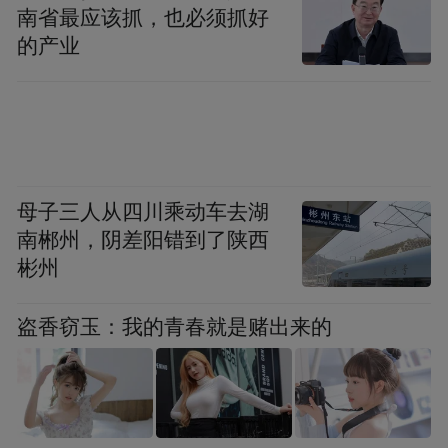
南省最应该抓，也必须抓好
四分之三，“创新策源地”持续巩固。在研培
的产业
育的重大科技基础设施达到12个，全国第一
家集成电路设计领域国家级技术创新中心
——国家EDA技术创新中心在江北新区揭
牌，成为主体落户南京市的首个国家级技术
创新中心。
母子三人从四川乘动车去湖
南郴州，阴差阳错到了陕西
以科创打通新质生产力“任督二脉”
彬州
发展新质生产力的核心要素是科技创新，这
盗香窃玉：我的青春就是赌出来的
方面恰恰是南京的优势和底气所在。然而，
从制造业占比看，去年南京制造业增加值占
GDP的比重为27.8%，苏锡常三市均超过
40%。南京科教资源丰富，但科技成果转化