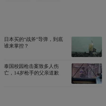
2024是向“新”而行的一年。发展新质生产
力、推进新型工业化，对于推动南京高质量
发展的重要性不言而喻。面对向“新”而行的
发展命题，南京不仅有基础、有潜力，更有
日本买的“战斧”导弹，到底
底气、有信心。
谁来掌控？
回望过去，南京交出一份可圈可点的成绩
单。2023年，南京规上工业总产值达1.53万
泰国校园枪击案致多人伤
亿元，高新技术企业突破1万家，技术合同成
亡，14岁枪手的父亲道歉
交额突破1000亿元、增长16%。新能源汽
车、航空航天、新型材料等“2+6+6”创新型产
业实现两位数增长，未来产业业务收入增长
28%。南京两大国家先进制造业集群中，软