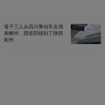
业发展如鲸向海，似鸟投林。
优化营商环境、厚植发展沃土，南京一直在
路上。聚力营造市场化、法治化、国际化的
母子三人从四川乘动车去湖
一流营商环境，南京已经连续5年发布优化营
南郴州，阴差阳错到了陕西
商环境的政策举措，获评国家营商环境“标杆
彬州
城市”，“一件事一次办”等举措被国务院办公
厅通报推广。在之前全国工商联发布的2023
年度万家民营企业评营商环境主要调查结
论，南京“营商环境”和“最佳口碑”两项评价
均位列省会及副省级城市前列。
风劲好扬帆，奋进正当时。从新春第一会出
发，以新质生产力为指引，以产业强市为抓