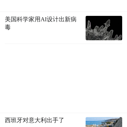
围，是当前无锡建设具有世界聚合力的双向
开放枢纽强支点城市的重要内容，市商务局
美国科学家用AI设计出新病
将主动协同有关部门，持续聚焦外籍人士境
毒
内支付、出入境、消费出行等方面的卡点堵
点，共同努力、形成合力，推出务实举措、
加强服务创新，吸引更多外籍人才和投资者
来锡发展，加快推动无锡城市国际化发展。
市外办相关负责人表示，《十项措施》出台
之后，将发挥外事资源优势，打造无锡“国际
月”这一对外平台，广泛邀请国际友城、跨国
公司代表、使领馆官员等外籍人士来锡参
与，搭建文化教育、体育赛事、科技人才、
西班牙对意大利出手了
经贸产业、社会事业等5大领域交流合作平