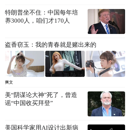
到普通公办、民办中小学、幼儿园就读，扩
特朗普坐不住：中国每年培
大在锡留学生的来源国别、留学类别和规
养3000人，咱们才170人
模。支持医院提供涉外医疗服务，配备具备
外语交流能力的医护人员，鼓励有条件的市
属医院开通互联网英文导医服务。
盗香窃玉：我的青春就是赌出来的
2．优化外籍人士便利化整体环境
一、优化国际化语言环境
爽文
在机场、宾馆、公共交通、旅游景点、重要
美“阴谋论大神”死了，曾造
谣“中国收买拜登”
商圈等场所，提供基本的外语接待环境，增
设12345热线外语坐席，推动110、120、119
服务热线增设外语服务语种，开展城市道
美国科学家用AI设计出新病