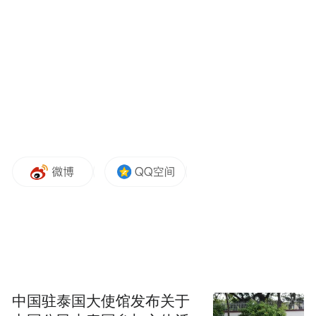
一、出入境便利化场景
落实国家便利外籍人员来华5项措施，争取落
地144小时过境免签政策，持续加强外国人永
久居留身份证在相关领域的应用推广，提升
无锡硕放机场设施现代化水平，加快实现安
检和边检通关便利化。
二、支付便利化场景
加快建设机场、火车站、商圈、景区、酒
店、餐饮等境外银行卡受理场景，支持在主
要入境口岸和重点涉外场景增设外币兑换点
和外卡消费终端，引导外籍人士便捷使用微
中国驻泰国大使馆发布关于