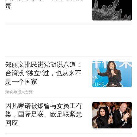
路、桥梁、隧道及人行过街设施等市政设
毒
施、公交车站牌中英文标注工作，加强重点
旅游景区等外语标识整治。
二、优化城市建设环境
推进背街小巷品质提升，打造“席地而坐”城
郑丽文批民进党胡说八道：
市客厅，实施“显山透绿”工程，建设植物
台湾没“独立”过，也从来不
园、自然博物馆、太湖郊野公园等重点项
是一个国家
目，打造江南山水特色园林城市。
​海峡导报大台海
因凡蒂诺被爆曾与女员工有
三、优化城市国际形象
染，国际足联、欧足联紧急
回应
用更国际化的语言和方式完善视觉形象、品
牌LOGO、宣传标识标语等专属性城市IP体