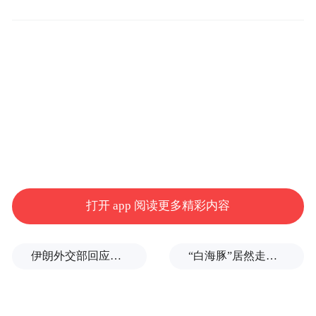
《十项措施》贯彻落实中央经济工作会议精
神，聚焦打通外籍人士在锡经商、学习、旅
游的堵点，推出系列举措，旨在营造外籍人
士宾至如归的工作生活环境，倾力打造外商
投资最满意城市，更好地服务保障高水平对
外开放，服务促进高质量发展。
在扩大高水平对外开放的过程中，如何更好
打开 app 阅读更多精彩内容
优化外籍人士在锡的工作生活环境？《十项
措施》亮点满满：
伊朗外交部回应特朗普战利品言论：美需赢得战争，再谈战利品
“白海豚”居然走出了古怪路径
1. 建设外籍人士六大便利化场景