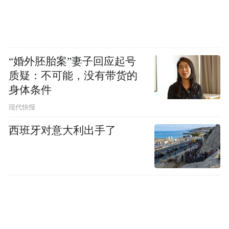
系，建好“魅力无锡”英文平台，打造“锡位出
道”城市网络形象品牌，选树无锡市荣誉市
民。
“婚外胚胎案”妻子回应起号
质疑：不可能，没有带货的
3．打造一批外籍人士便利化窗口示范单位
身体条件
推动建设10个外卡受理示范商圈（街区）、
现代快报
100个对外服务示范单位、1000个外籍人士友
西班牙对意大利出手了
好场景。
制作外国人来锡指引，在机场、火车站、宾
馆、公共交通、旅游景点、重要商圈进行发
放。