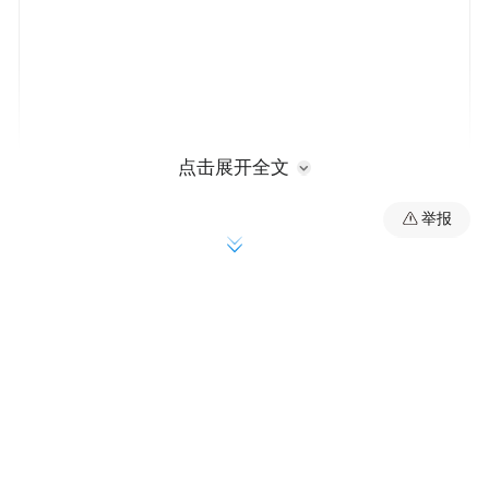
点击展开全文
举报
以该形式推出《十项措施》，无锡有何深
意？
无锡是江苏对外开放的重要窗口，吸引和集
聚了一大批外籍人士来锡经商、工作、学
习、旅游，外籍人士、外资企业已成为推动
无锡经济社会发展和国际经贸文化交流的重
要力量。