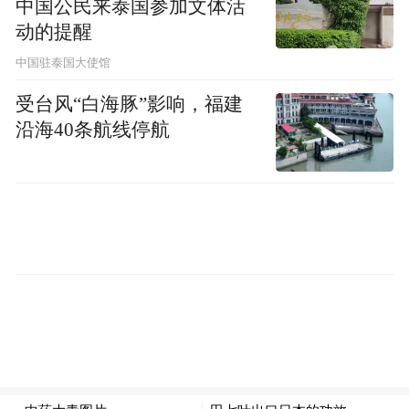
中国公民来泰国参加文体活
信零钱等支付功能，督促各经营主体提供收
动的提醒
取现金、找零的服务窗口，确保巡游出租车
中国驻泰国大使馆
接受现金支付。
受台风“白海豚”影响，福建
三、经商和工作便利化场景
沿海40条航线停航
编制和发布《无锡外商投资指南》，健全外
商投资一站式服务体系，推动“不见面审批”
向涉外领域延伸，提供涉外事项多语言版本
的政务公开信息。
四、居住和出行便利化场景
开展国际社区建设，试点推动一批旅馆业主
体完善接待境外游客条件，外籍人士享受交