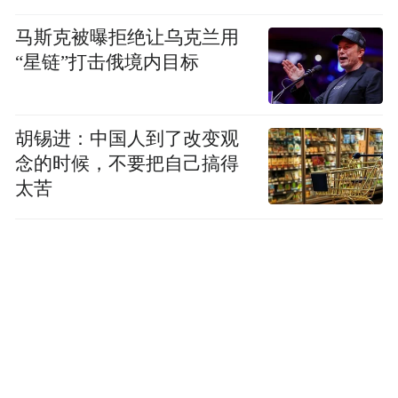
健全外语版网站服务体系，在政府机构官方
马斯克被曝拒绝让乌克兰用
网站及时发布政务和生活服务信息，为来锡
“星链”打击俄境内目标
境外人士提供更加精准化、便捷化、品质化
的服务。
胡锡进：中国人到了改变观
丰富机场、火车站、港口开放码头问询功
念的时候，不要把自己搞得
能，开展来锡外籍人士前置引导服务。
太苦
无锡市商务局负责人介绍，随着无锡经济发
展持续回升向好，对外开放能级不断提升，
外籍人士在锡工作生活等方面存在许多新需
求。
提升城市便利化水平、浓厚城市国际化氛