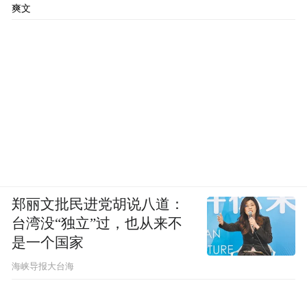
爽文
一系列便利化措施的出台彰显的是无锡更好
服务保障高水平对外开放、服务促进高质量
发展的诚意和决心。阳春三月，春暖花开，
期待更多外籍友人，来无锡走走看看。
来源：无锡商务
“特别声明：以上作品内容(包括在内的视频、图片或音
频)为凤凰网旗下自媒体平台“大风号”用户上传并发
布，本平台仅提供信息存储空间服务。
郑丽文批民进党胡说八道：
Notice: The content above (including the videos,
台湾没“独立”过，也从来不
pictures and audios if any) is uploaded and posted
是一个国家
by the user of Dafeng Hao, which is a social media
platform and merely provides information storage
​海峡导报大台海
space services.”