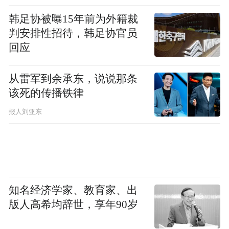
因地制宜，要知己也要知全局。在江苏，护
韩足协被曝15年前为外籍裁
好太湖水，才有产业兴。
判安排性招待，韩足协官员
回应
在今年省两会期间，信长星在参加无锡代表
从雷军到余承东，说说那条
团审议时就点题无锡，坚持绿色化转型，唱
该死的传播铁律
响新时代人水和谐共生“太湖美”，厚植高质
量发展的绿色底色。
报人刘亚东
毕竟，新质生产力本身就是绿色生产力，而
太湖边，正是“含绿量”与“含新量”共存的地
方。
知名经济学家、教育家、出
版人高希均辞世，享年90岁
基于此，此番调研信长星再次强调，无锡要
坚定践行“两山”理念，着眼全域、久久为