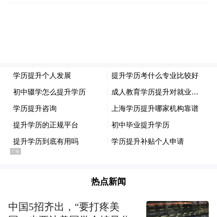
火箭、卫星模型以及氢燃料发动机、人形机
器人、钙钛矿光伏组件等创新产品。
现场企业负责人表示，空天产业与无锡的产
业基础、创新生态高度契合，而且江苏水运
热点新闻
便捷，非常适合火箭等大型装备运输，企业
和人才都愿意在这里集聚。
中国5招齐出，“要打疼美