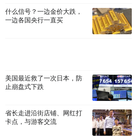
功，落细落实新一轮太湖综合治理措施，推
什么信号？一边金价大跌，
动太湖生态环境不断向好。
一边各国央行一直买
美国最近救了一次日本，防
止崩盘式下跌
有决心亦有行动。近年来，无锡取缔“散乱
污”企业（作坊）1万余家，关停化工企业
省长走进沿街店铺、网红打
3000余家。并且今年将继续以“百亿元”的手
卡点，与游客交流
笔和魄力推进重点治太项目。