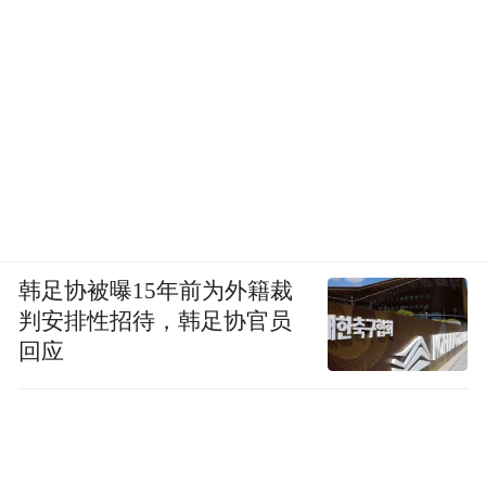
特色的新质生产力增长极。
回看此次调研，信长星明确了无锡、苏州因
地制宜推进新质生产力发展的重点要点、重
大机遇、美好愿景，而之于无锡、苏州需要
做的是抓住一切有利时机，利用一切有利条
件，看准了就抓紧干，能多干就多干一些。
韩足协被曝15年前为外籍裁
“特别声明：以上作品内容(包括在内的视频、图片或音
判安排性招待，韩足协官员
频)为凤凰网旗下自媒体平台“大风号”用户上传并发
布，本平台仅提供信息存储空间服务。
回应
Notice: The content above (including the videos,
pictures and audios if any) is uploaded and posted
by the user of Dafeng Hao, which is a social media
platform and merely provides information storage
space services.”