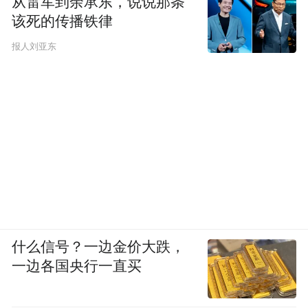
从雷军到余承东，说说那条
该死的传播铁律
报人刘亚东
而强化科技创新引领，苏州将打造具有全球
影响力的产业科技创新中心主承载区作为
2024年重点发展目标之一，并明确了发力方
向。
其中便提到，重点支持第三代半导体、生物
医药、工业母机、工业软件等领域技术攻
什么信号？一边金价大跌，
关，而这便需要充分利用高校、科研院所特
一边各国央行一直买
色学科的比较优势，推动更多科技成果就地
交易、就地转化、就地应用，加快打造各具