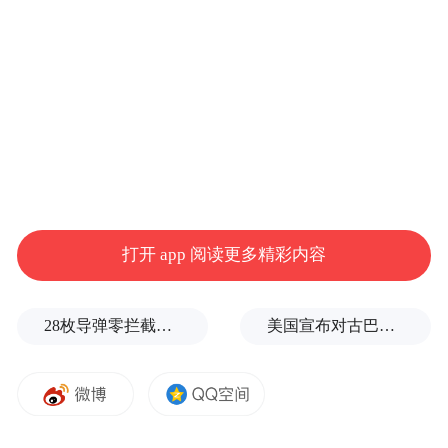
当。
当前，推动高质量发展毫无疑问成为经济社
会的主旋律，作为其内在要求和重要着力
点，发展新质生产力更是“慢不得”。
于江苏而言，发展新质生产力是核心要义，
因地制宜是重大要求，成为重要阵地是目标
定位，想要实现，各市就要争分夺秒地行动
打开 app 阅读更多精彩内容
起来。
28枚导弹零拦截！基辅防空失灵，西方靠不住了
美国宣布对古巴实施新一轮制裁
但马上办、抓紧干，非“一哄而上”盲目干。
透过从此次信长星无锡、苏州所调研的地点
和强调的以科技创新为引领的重点，可感知