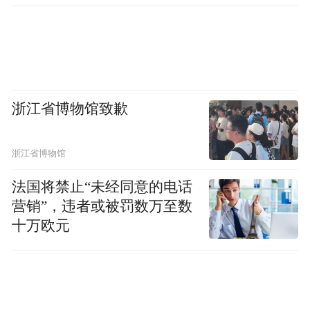
久久为功，夯实现代化建设生态本底的背
后，亦是无锡擦亮高质量发展底色，加快发
展新质生产力的长远考量。
而如何“因地制宜”把发展新质生产力重点工
浙江省博物馆致歉
作谋深谋细、落地落实，苏州也有着自己的
思考。
浙江省博物馆
法国将禁止“未经同意的电话
众所周知，科技创新是发展新质生产力的核
营销”，违者或被罚数万至数
心要素，及时将科技创新成果应用到产业链
十万欧元
而产出科技创新成果的高
上，尤为重要，
校，无疑是此闭环中的关键连接点
。
在苏州，信长星先后到苏大天赐庄校区、独