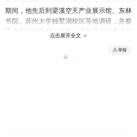
期间，他先后到梁溪空天产业展示馆、东林
书院、苏州大学独墅湖校区等地调研，并察
看太湖自然风貌、水情水质以及文旅产业发
点击展开全文
展等情况，所到之处“新质生产力”均是关键
举报
词。
信长星强调，新质生产力是创新起主导作用
的先进生产力质态，无锡、苏州具备良好的
条件和能力，要努力在发展新质生产力上走
在前、做示范。
一言以蔽之，发展新质生产力，无锡、苏州
不但有基础、有条件，更要有行动、有担