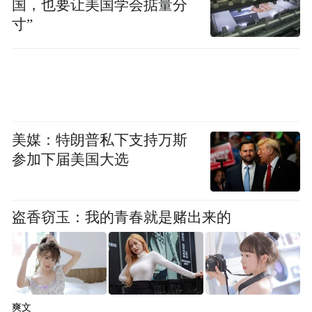
国，也要让美国学会掂量分
而他也回应道将致力营造良好产业发展环
寸”
境，并希望大家瞄准世界科技前沿，加强关
键核心技术攻关，加大产品推广应用力度，
做大做强产业链、生态圈，打造空天产业新
高地。
美媒：特朗普私下支持万斯
值得一提的是，看到许多年轻的面孔，信长
参加下届美国大选
星鼓励大家在无锡这片创新创业的沃土上施
展才华、实现梦想。
盗香窃玉：我的青春就是赌出来的
毕竟，城市只有抓住人才这个“关键变量”，
并通过制度创新、优化环境提供助力，才能
加快形成新质生产力的“最大增量”。
爽文