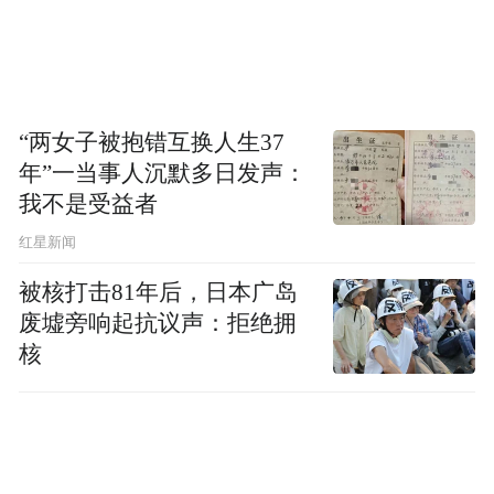
均是发展新质生产力必须与地区情况
释放的
相适配的信号
。
空天产业作为未来产业重点发展方向之一，
“两女子被抱错互换人生37
是加速推动新质生产力深层次拓展的有效载
年”一当事人沉默多日发声：
体。
我不是受益者
红星新闻
而无锡空天产业的发展，也缘于其在机加
被核打击81年后，日本广岛
工、超高温合金材料行业的众多企业提供了
废墟旁响起抗议声：拒绝拥
很好的配套，加之良好的科创资源和交通条
核
件，使得无锡拥有了用明天的科技锻造后天
产业的坚实底气。
在无锡梁溪空天产业展示馆，信长星参观了