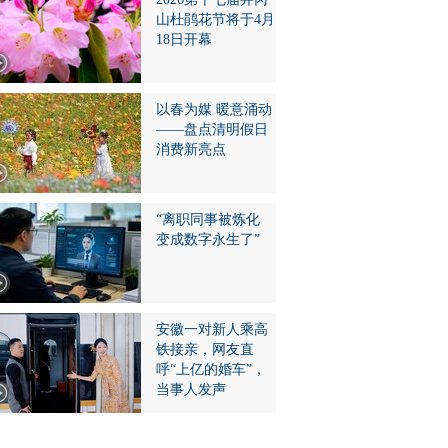
山杜鹃花节将于4月
18日开幕
以春为媒 暖意涌动
——盘点清明假日
消费新亮点
“离职同事被炼化
变成数字永生了”
安徽一对新人乘高
铁接亲，网友直
呼“上亿的婚车”，
当事人发声