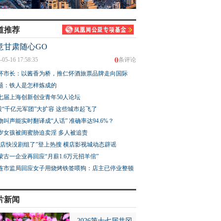
道推荐
意甘肃随心GO
0
-05-16 17:58:35
条评论
怀市长：以酱香为桥，推仁怀酒旅票品牌走向国际
题：铁人是怎样炼成的
七届上海创新创业青年50人论坛
股“千亿元军团”大扩容 这些城市起飞了
物叫声能实时翻译成“人话” 准确率达94.6%？
3岁女孩被闺蜜胁迫卖淫 多人被追责
横店快没剧组了”登上热搜 横店影视城动态辟谣
蒙古一企业再回应“月薪1.6万元招羊倌”
连市监局回应女子用烧烤铁签喂狗：店主已停业整顿
片新闻
2026第十七届井冈