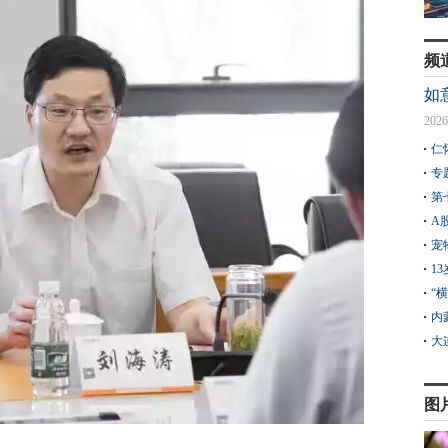
频
如
2026
仁
专
第
A
宠
1
“
内
大
图