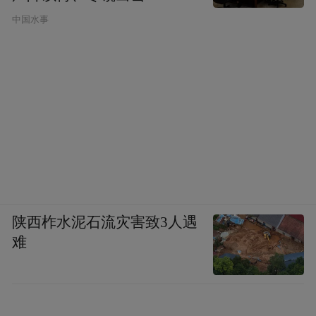
高压变压器、空调节能电抗器等产品畅销国
中国水事
内外，去年实现应税销售2.7亿元。公司今年
订单已排至6月，为赶制订单，公司提早开
工，大年初四就有200多名员工陆续到岗，初
五500多人全部就位。
走进海工船舶工业园的寰宇东方国际集装箱
（启东）有限公司生产车间，一派繁忙景
象。寰宇东方是我市首个百亿级制造业企
业，拥有干箱、冷藏箱、特种集装箱、储能
陕西柞水泥石流灾害致3人遇
箱等多条生产流水线，品类从单一的标准箱
难
拓展到海工、环保、防污、防爆等多用途特
种集装箱。企业春节放假期间还留有100多名
员工值守，保证节后能立即安全复工生产。2