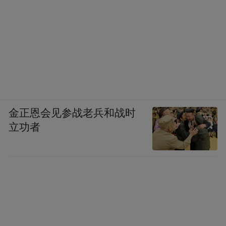
月17日，正月初八，箱厂工人已全部上岗。
2月19日下午，江苏华滋能源工程有限公司惠
生FLNG船配套LPG液货舱项目建设现场，数
十名工人正在脚手架上忙碌，生产现场火花
四溅，一派红火。企业年后开工第一天，华
滋能源就有800余名员工投入车间生产忙碌，
金正恩会见参战老兵和战时
复工率超过80%，大家铆足干劲抓生产、赶
立功者
订单，确保订单如期交付。企业订单排至明
年，预计首季产出4亿。