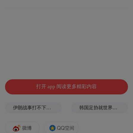
在位于合作镇的梓鹤半导体设备框架及精密
零部件制造项目现场，80多名工人正在进行
主体工程建设。该项目计划总投资1亿元，项
目建成后预计年应税销售1亿元。项目部正有
序加大机械设备、施工人员投入力度，全力
抢抓工期，确保项目顺利竣工。
打开 app 阅读更多精彩内容
伊朗战事打不下去了？美军参联会主席力主“翻篇”
韩国足协就世界杯失利发布致歉信