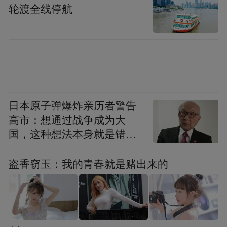
喜迎“开门红”
轮渡全线停航
招商引资热潮奔涌
春节期间，市商务局、各区镇抢抓回乡访客
流和信息流叠加机遇，招商活动不断线。
2月14日上午，“桑梓恩 教育情”校友联谊活动
日本原子弹爆炸亲历者警告
高市：想通过战争成为大
现场，市商务局、启东经济开发区、吕四港
国，这种想法本身就是错误
经济开发区、江海澜湾旅游度假区分别就营
的
商环境、园区发展、文旅板块等情况进行详
盗香窃玉：我的青春就是赌出来的
细推介；