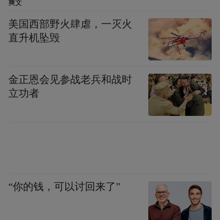
爽文
美国西部野火肆虐，一灭火
直升机坠毁
金正恩会见参战老兵和战时
立功者
2月12日，“叙乡情 谋发展”2024年圆陀角旅
游度假区新春推介会，在场企业家们围绕招
商引资、产业发展、项目招引、人才培育等
方面踊跃发言，为家乡发展建言献策、助力
“你的钱，可以讨回来了”
赋能；