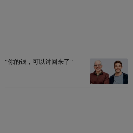
2月25日，江苏一帆生物医药项目签约落户我
市。江苏一帆生物医药有限公司是一家以从
事医药制造业为主的企业。此次签约项目落
户启东生命健康产业园，项目总投资10亿
元，其中设备投入3.88亿元，拟用土地约238
亩。主要建设内容是1840吨/年医药原料药和
“你的钱，可以讨回来了”
3090吨/年医药制剂的研发、生产和销售，将
成为我市生物医药产业高质量发展的新增长
点。