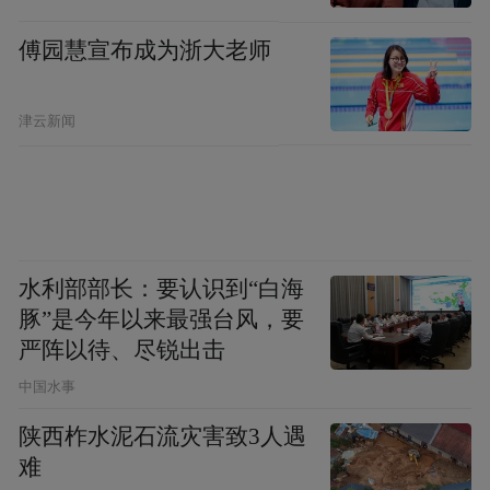
……
傅园慧宣布成为浙大老师
据统计，春节假期，全市举办招商活动21场
次，对接客商超500人次。
津云新闻
2月21日，“均和云谷”产业园区项目签约仪式
举行，这是我市龙年新春签约的第一个重大
项目。该项目落户汇龙镇城北工业园，占地
水利部部长：要认识到“白海
面积181.5亩，总投资10亿元，将以高端制
豚”是今年以来最强台风，要
造、智能制造等战略新兴产业为核心，大力
严阵以待、尽锐出击
导入战略新兴产业细分领域优质企业，形成
中国水事
以科创研发、国际合作、展览展示、配套服
陕西柞水泥石流灾害致3人遇
务等功能于一体的综合性园区，承载高科
难
技、高效能、高增长产业，成为城市转型升