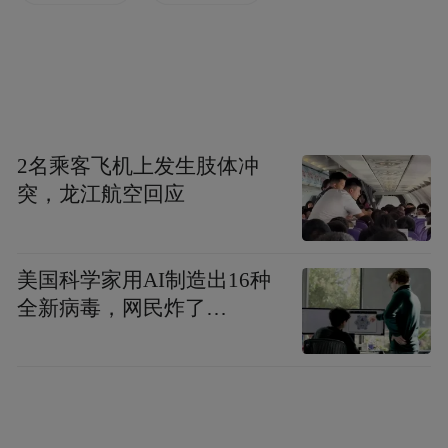
2名乘客飞机上发生肢体冲
突，龙江航空回应
位于南阳镇的启东·吴江高端制造产业园同样
热潮涌动，汇月星聚合物锂电池研发制造、
美国科学家用AI制造出16种
索科洁净设备等项目“进度条”都已拉满；计
全新病毒，网民炸了…
划总投资5亿元的神通高端装备制造项目也已
开足马力，工人们加班加点进行土地平整，
为3月的全面开工做足准备。该项目达产后，
预计年产氢能专用阀4万台(套)、LNG用超低