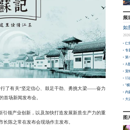
频
如
2026
仁
专
第
A
宠
1
“
举行了有关“坚定信心、鼓足干劲、勇挑大梁——奋力
内
题的首场新闻发布会。
大
新引领产业创新，以及加快打造发展新质生产力的重
图
市长陈之常在发布会现场作主发布。