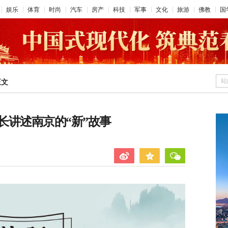
娱乐
体育
时尚
汽车
房产
科技
军事
文化
旅游
佛教
国
站
正文
长讲述南京的“新”故事