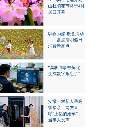
山杜鹃花节将于4月
18日开幕
以春为媒 暖意涌动
——盘点清明假日
消费新亮点
“离职同事被炼化
变成数字永生了”
安徽一对新人乘高
铁接亲，网友直
呼“上亿的婚车”，
当事人发声