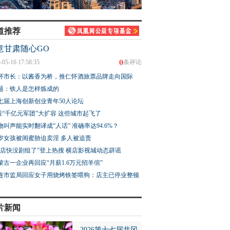
道推荐
意甘肃随心GO
0
-05-16 17:58:35
条评论
怀市长：以酱香为桥，推仁怀酒旅票品牌走向国际
题：铁人是怎样炼成的
七届上海创新创业青年50人论坛
股“千亿元军团”大扩容 这些城市起飞了
物叫声能实时翻译成“人话” 准确率达94.6%？
3岁女孩被闺蜜胁迫卖淫 多人被追责
横店快没剧组了”登上热搜 横店影视城动态辟谣
蒙古一企业再回应“月薪1.6万元招羊倌”
连市监局回应女子用烧烤铁签喂狗：店主已停业整顿
片新闻
2026第十七届井冈