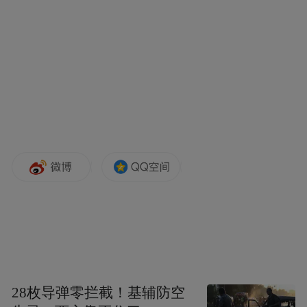
和地区作交流发言。王进健指出，文化产业
是有巨大潜力的朝阳产业、支柱产业和重点
产业, 具有广阔的发展空间。扬州拥有丰富的
文化资源、深厚的历史底蕴，做大做强文化
产业，是扬州推进产业科创名城和文化旅游
名城建设的重要任务，也是提升城市品质和
综合承载力、形成发展新动能的重要抓手。
要进一步提高思想认识，
全市上下
把文化产
业发展摆在重要位置，紧扣发展大局、创新
思维理念，明确各板块的文化特色和产业特
点，认真研究谋划发展重点，加快制定全市
及各板块的文化产业发展三年行动计划，抓
好任务分解落实，努力形成更多新的文化产
28枚导弹零拦截！基辅防空