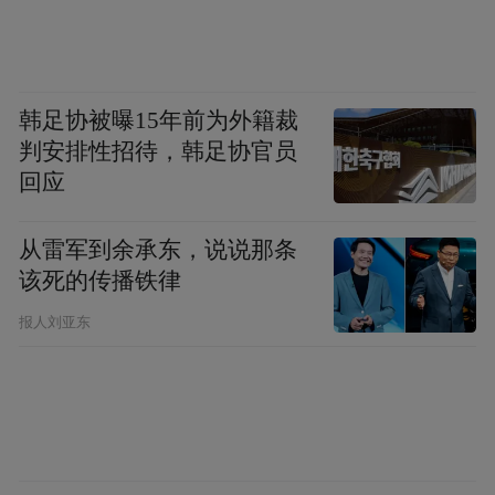
调：用好资源禀赋 放大特色优势 推进扬州文
化产业繁荣发展
来源：扬州发布
韩足协被曝15年前为外籍裁
判安排性招待，韩足协官员
回应
“特别声明：以上作品内容(包括在内的视频、图片或音
频)为凤凰网旗下自媒体平台“大风号”用户上传并发
布，本平台仅提供信息存储空间服务。
从雷军到余承东，说说那条
Notice: The content above (including the videos,
该死的传播铁律
pictures and audios if any) is uploaded and posted
by the user of Dafeng Hao, which is a social media
报人刘亚东
platform and merely provides information storage
space services.”