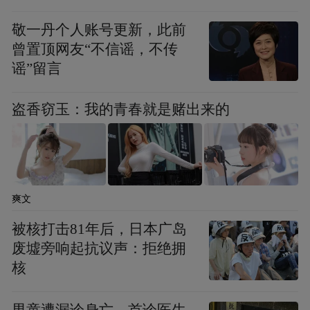
品，积极开拓市场，让扬州非遗叫响全国、
敬一丹个人账号更新，此前
要因地制宜建强产业载体。
走向世界。
依托
曾置顶网友“不信谣，不传
谣”留言
本土特色产业集群，围绕产业链上下游，打
造一批文化产业集聚区、园区、基地等，促
盗香窃玉：我的青春就是赌出来的
进企业集聚和转型升级，增强区域文化产业
竞争力。
王进健要求
爽文
要压实工作责任。
各地各部门要对齐工
被核打击81年后，日本广岛
作目标、聚焦工作重心，创新工作方式方
废墟旁响起抗议声：拒绝拥
核
法，推动形成文化产业发展的工作合力。宣
传、文旅部门要做好顶层规划，明确年度目
男童遭漏诊身亡，首诊医生