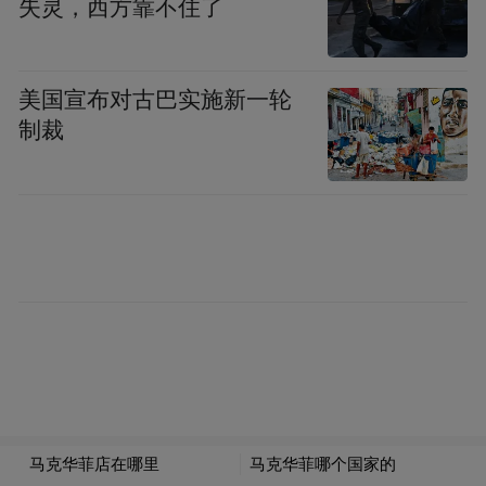
失灵，西方靠不住了
业增长点。
美国宣布对古巴实施新一轮
制裁
王进健讲话