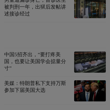
标任务，加强统筹整合。各板块要承担起文
被判刑一年，出狱后发帖讲
化产业发展的主要责任，围绕产业发展目
述接诊经过
标，加快推动各项工作落实。统计部门要加
强业务指导，做好企业筛查、数据监测、指
标分析等工作。市属国企要体现担当，做好
市场主体培育、活动组织等工作。同时，要
加强文化产业政策的研究和落地落实，借鉴
中国5招齐出，“要打疼美
先进地区好经验好做法，为文化产业发展营
国，也要让美国学会掂量分
寸”
造良好环境。
市委常委、组织部部长、秘书长焦庆标，副
美媒：特朗普私下支持万斯
参加下届美国大选
市长刘流参加活动。
原标题：王进健调研全市文化产业发展时强