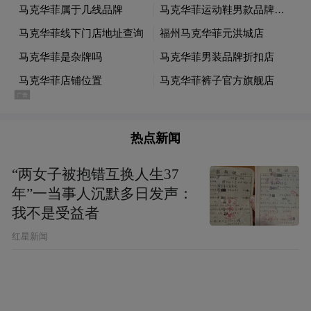
王进健强调
要培育壮大市场主体。
市场主体是产业
发展的源泉和动力，要始终把培育壮大市场
主体作为推进文化产业发展的关键举措，加
热点新闻
大企业“小升规”进度，做好企业发展状况监
测，促进企业不断做大做优做强；发挥好市
“两女子被抱错互换人生37
属国有文化企业作用，统筹整合各类优势资
年”一当事人沉默多日发声：
我不是受益者
源，凝聚发展合力；加大招商引资力度，根
据自身的文化产业布局和项目特色，有针对
红星新闻
性地招引建设、发展培育文化产业新企业、
新业态；加强非遗文化保护和传承，开发出
更多适应时代需求、顺应群众喜好的优秀产