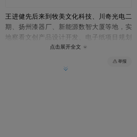
王进健先后来到牧美文化科技、川奇光电二
期、扬州漆器厂、新能源数智大厦等地，实
地察看文创产品设计开发、电子纸项目规划
点击展开全文
建设、扬州漆器技艺传承创新、文化新业态
发展等。每到一处，王进健都与相关负责人
举报
沟通交流，详细了解企业生产经营、市场拓
展、人才储备、发展规划等情况，以及发展
中遇到的困难和问题，勉励企业扎根扬州深
厚的文化土壤，紧跟行业前沿、加强数字赋
能，利用新理念新技术创新发展文化产品，
提升文化产业链价值链，助推扬州文化产业
做大做强。