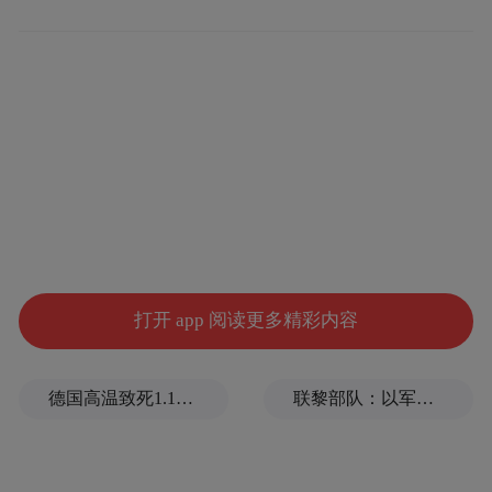
打开 app 阅读更多精彩内容
座谈会现场
德国高温致死1.19万人，为2016年来最高纪录
联黎部队：以军单日向黎发射113枚炮弹
随后，王进健主持召开座谈会，听取全市文
化产业发展情况汇报，与会相关部门、单位