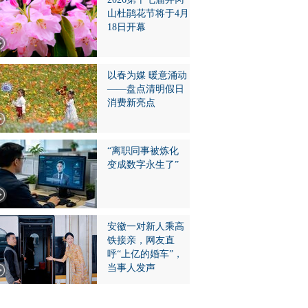
山杜鹃花节将于4月
18日开幕
以春为媒 暖意涌动
——盘点清明假日
消费新亮点
“离职同事被炼化
变成数字永生了”
安徽一对新人乘高
铁接亲，网友直
呼“上亿的婚车”，
当事人发声