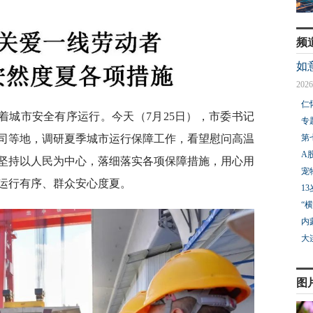
频
如
2026
仁
着城市安全有序运行。今天（7月25日），市委书记
专
第
司等地，调研夏季城市运行保障工作，看望慰问高温
A
坚持以人民为中心，落细落实各项保障措施，用心用
宠
运行有序、群众安心度夏。
1
“
内
大
图