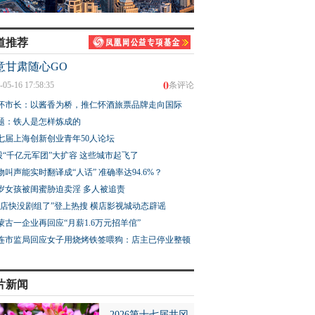
道推荐
意甘肃随心GO
0
-05-16 17:58:35
条评论
怀市长：以酱香为桥，推仁怀酒旅票品牌走向国际
题：铁人是怎样炼成的
七届上海创新创业青年50人论坛
股“千亿元军团”大扩容 这些城市起飞了
物叫声能实时翻译成“人话” 准确率达94.6%？
3岁女孩被闺蜜胁迫卖淫 多人被追责
横店快没剧组了”登上热搜 横店影视城动态辟谣
蒙古一企业再回应“月薪1.6万元招羊倌”
连市监局回应女子用烧烤铁签喂狗：店主已停业整顿
片新闻
2026第十七届井冈