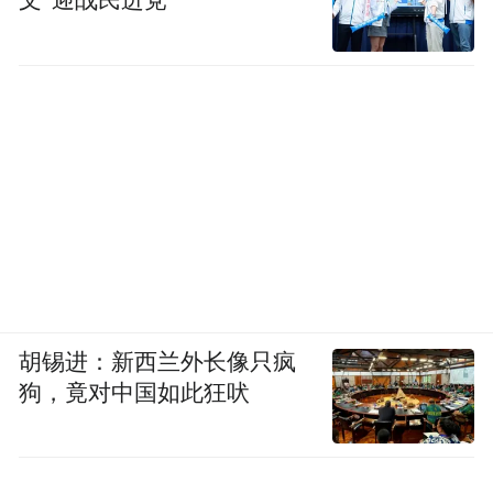
文”迎战民进党
胡锡进：新西兰外长像只疯
狗，竟对中国如此狂吠