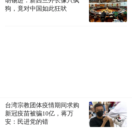
胡锡进：新西兰外长像只疯
狗，竟对中国如此狂吠
台湾宗教团体疫情期间求购
新冠疫苗被骗10亿，蒋万
安：民进党的错