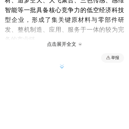
材、追梦空天、大飞聚合、三色传感、感维
智能等一批具备核心竞争力的低空经济科技
型企业，形成了集关键原材料与零部件研
发、整机制造、应用、服务于一体的较为完
备的产业链。
点击展开全文
筑良巢、谋合作、拓应用
举报
吴中低空经济
振翅“飞”出新的增长极
“栽下梧桐树，引得凤凰来”。在招商引资、
招才引智过程中，产业载体既是“强磁场”，
也是“助推器”。吴中区全力加快产业载体规