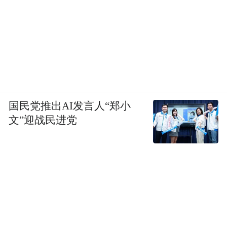
行营地、飞得乐航空营地、金满庭等航空运
动新业态企业，开展滑翔伞、动力伞等航空
运动项目互动供游客旅游观光、航空体育
等，还包括轻型运动类航空器的驾驶培训、
露营团建等项目。
“低空经济+物流”方面
，加强与物流巨擘合
国民党推出AI发言人“郑小
文”迎战民进党
作，发布“低空经济+吴中好物”等应用场景，
持续拓展无人机物流运输业务。东、西山枇
杷、杨梅坐上无人机，通过“即时响应+无人
机运输+上门送达”的模式为果蔬同城、跨城
半日达提速增效，从而减少中间环节损耗，
大大提升货物品质。