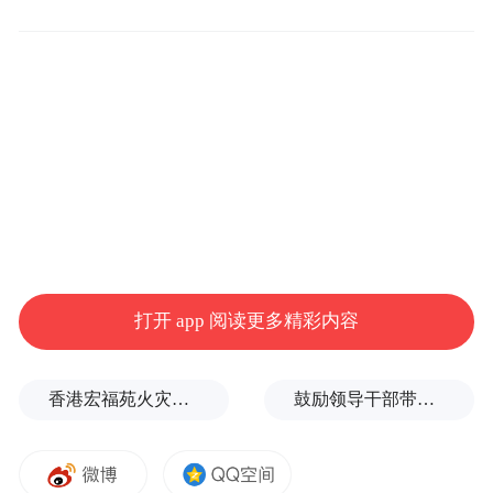
划建设步伐，致力于为低空经济领域企业提
供布局合理、规格多样、配套完备的高标准
工业载体，赋能低空经济产业集群发展。
沿着北官渡路一路向东
南侧八栋崭新的
高标准厂房和办公楼映入眼帘
打开 app 阅读更多精彩内容
香港宏福苑火灾跨部门调查最终报告：大火或由烟头引起
鼓励领导干部带头休假之后又撤回文件，到底什么意思嘛？