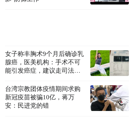
摘的杨梅搭载无人机穿越蓝天，直抵2024吴
中区夏季购物节活动现场，深刻演绎科技走
进生活、服务生活、改变生活。
当前，吴中持续发力“低空经济+”延伸链条，
低空产业版图不断刷新，释放出澎湃活力。
女子称丰胸术9个月后确诊乳
飞行观光体验、无人机果品运输，一幕幕现
腺癌，医美机构：手术不可
实场景展现出火热的低空经济正在吴中振翅
能引发癌症，建议走司法途
径
高飞。
台湾宗教团体疫情期间求购
“低空经济+文旅”方面
，现有苏州太湖首个低
新冠疫苗被骗10亿，蒋万
安：民进党的错
空观光旅游点渔洋码头通航机场，可乘坐直
升机沿太湖湖岸飞越渔洋山、太湖大桥、长
沙岛、西山岛等景点；开发建设苏州澄湖飞