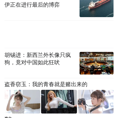
伊正在进行最后的博弈
质载体虚位以待。
党的二十届三中全会提出，“加强企业主导的
产学研深度融合”。突破关键核心技术，离不
开产学研用的密切合作。近年来，吴中区持
续推进产学研用紧密融合，支持科技企业、
胡锡进：新西兰外长像只疯
大院大所加大技术研发力度，积极参与低空
狗，竟对中国如此狂吠
经济产业发展。
企业在市场上摸爬滚打，最懂客户的需求。
盗香窃玉：我的青春就是赌出来的
吴中为企业建平台，推动领军企业、优质项
目对接落地，构建携手共进、合作共赢的低
空经济生态圈。