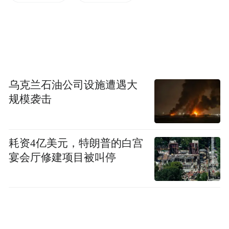
作为依托哈尔滨工业大学打造的低空经济产
业园，吴中区航空航天产业园占地面积96.5
亩，建筑面积16.6万平方米。随着产业园成
功竣工验收，首批已入驻哈工大13个高水平
乌克兰石油公司设施遭遇大
科研团队，5G网联长航低空数智巡检无人
规模袭击
机、无人机系统融合感知技术应用等20余个
产业化项目正加速落地。
耗资4亿美元，特朗普的白宫
宴会厅修建项目被叫停
毗邻常台高速和沪常高速的
尹山·智谷低空经济产业园
同样吸引眼球