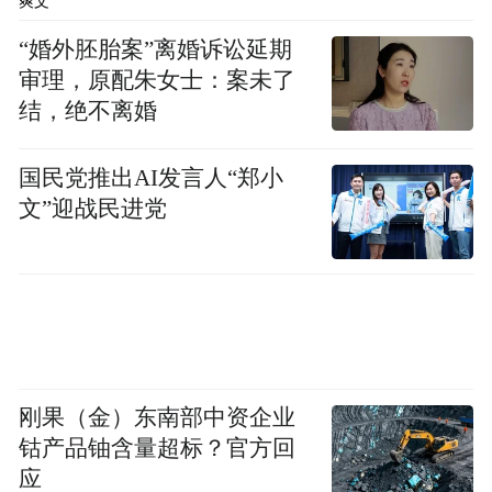
爽文
6月12日，2024“高新学堂”主题培训第一期低
“婚外胚胎案”离婚诉讼延期
空经济专题讲座在吴中高新区举办。活动
审理，原配朱女士：案未了
上，奥康银华作为国内卫星通信和导航的芯
结，绝不离婚
片设计领域领军企业，分享了对于低空经济
产业发展的意见建议，与会嘉宾和企业家们
国民党推出AI发言人“郑小
共同围绕低空经济产业创新发展的战略机遇
文”迎战民进党
展开了深入讨论。
高校科研团队在科技前沿潜心耕耘，最了解
技术发展的新动态。吴中与哈工大苏州研究
院强强联合，在机器人与智能制造、低空经
济等领域，积极孵化培育引进一批多维跨
刚果（金）东南部中资企业
钴产品铀含量超标？官方回
界、相互赋能的创新企业和示范性项目。
应