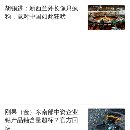
素材来源：区发改委
胡锡进：新西兰外长像只疯
狗，竟对中国如此狂吠
来源：吴中发布
“特别声明：以上作品内容(包括在内的视频、图片或音
频)为凤凰网旗下自媒体平台“大风号”用户上传并发
布，本平台仅提供信息存储空间服务。
Notice: The content above (including the videos,
pictures and audios if any) is uploaded and posted
by the user of Dafeng Hao, which is a social media
platform and merely provides information storage
space services.”
刚果（金）东南部中资企业
钴产品铀含量超标？官方回
应