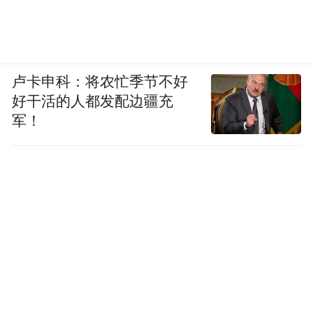
随着应用场景高速迭代创新，万物皆可飞
抵，昔日梦幻的未来生活即将照进现实。未
来，吴中将进一步聚焦低空经济产业上中下
卢卡申科：将农忙季节不好
游全面布局，围绕物流配送、载人飞行、旅
好干活的人都发配边疆充
游消费、应急救援、城市管理、体育运动等
军！
领域打造更多示范应用场景。
低空经济风口已至
万亿蓝海千帆竞发
逐梦“天空之城”
吴中“振翅高飞”