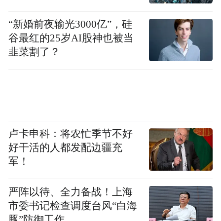
目前，研究院已有新能源安全监测传感器、
“新婚前夜输光3000亿”，硅
超轻质绝热材料、微型涡轮动力装置、5G网
谷最红的25岁AI股神也被当
联低空巡检系统等多个方向拟签约项目，并
韭菜割了？
将继续加快整合飞行器、电机、材料、制
造、信息通讯、人工智能、软件工程等多个
哈工大优势学科，借助与中航工业、中国航
发和中国商飞等集团企业的科研和产业合作
关系，加速创新研发进度，构建更高水平的
卢卡申科：将农忙季节不好
低空经济研发和产业化平台。
好干活的人都发配边疆充
军！
“杨梅飞起来了！”“从树上‘直飞’餐桌，真的
很新鲜！”“期待更多低空经济应用能够惠及
严阵以待、全力备战！上海
市委书记检查调度台风“白海
大家的日常生活。”今年6月，西山岛新鲜采
豚”防御工作