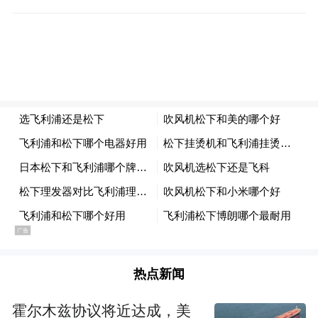
该产业园积极探索“工业上楼”发展新模式，
创新设计了3幢高标准工业厂房（2幢7层、1
幢6层），以高品质、低成本、定制化的产业
空间满足企业生产中荷载、运输、吊装等需
求，真正实现“寸土”生“寸金”。此外，9层高
的办公及生活配套区集合了多功能会议室、
展示中心、商务餐饮等多项服务内容。
当前，全区现有低空经济领域在谈招商项目
近30个，涵盖整机制造、地面系统、行业应
用等低空经济产业领域高科技产业、独角兽
热点新闻
企业及科技成长企业。让“好项目不缺土地、
好产业不缺空间”，越来越多吴中低空经济优
霍尔木兹协议将近达成，美