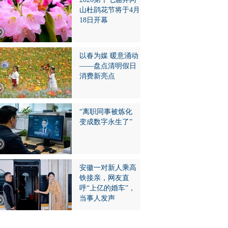
山杜鹃花节将于4月
18日开幕
以春为媒 暖意涌动
——盘点清明假日
消费新亮点
“离职同事被炼化
变成数字永生了”
安徽一对新人乘高
铁接亲，网友直
呼“上亿的婚车”，
当事人发声