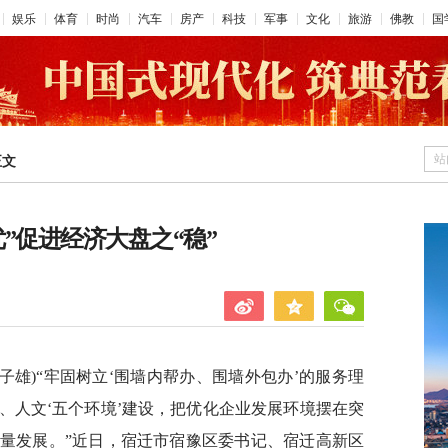
娱乐
体育
时尚
汽车
房产
科技
军事
文化
旅游
佛教
国
站
正文
”促进经济大盘之“稳”
李子雄)“牢固树立‘围墙内帮办、围墙外包办’的服务理
、人文‘五个环境’建设，把优化企业发展环境摆在突
量发展。”近日，宿迁市宿豫区委书记、宿迁高新区