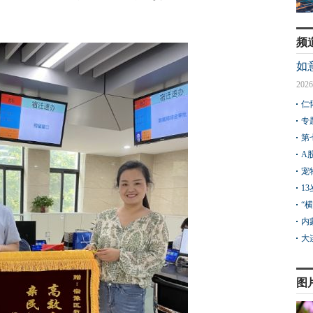
频
如
2026
仁
专
第
A
宠
1
“
内
大
图