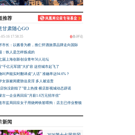
道推荐
意甘肃随心GO
0
-05-16 17:58:35
条评论
怀市长：以酱香为桥，推仁怀酒旅票品牌走向国际
题：铁人是怎样炼成的
七届上海创新创业青年50人论坛
股“千亿元军团”大扩容 这些城市起飞了
物叫声能实时翻译成“人话” 准确率达94.6%？
3岁女孩被闺蜜胁迫卖淫 多人被追责
横店快没剧组了”登上热搜 横店影视城动态辟谣
蒙古一企业再回应“月薪1.6万元招羊倌”
连市监局回应女子用烧烤铁签喂狗：店主已停业整顿
片新闻
2026第十七届井冈