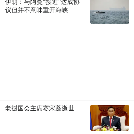
伊朗：与阿曼“接近”达成协
议但并不意味重开海峡
老挝国会主席赛宋蓬逝世