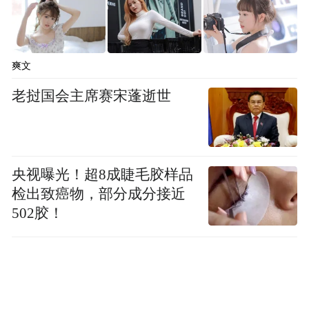
爽文
老挝国会主席赛宋蓬逝世
央视曝光！超8成睫毛胶样品
检出致癌物，部分成分接近
502胶！