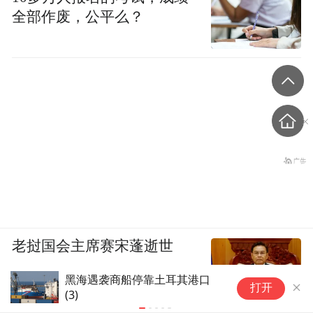
全部作废，公平么？
老挝国会主席赛宋蓬逝世
黑
黑海遇袭商船停靠土耳其港口
打开
(6)