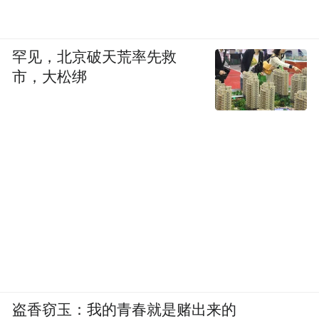
罕见，北京破天荒率先救
市，大松绑
盗香窃玉：我的青春就是赌出来的