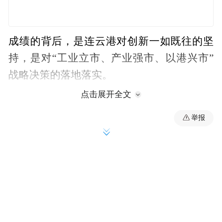
成绩的背后，是连云港对创新一如既往的坚
持，是对“工业立市、产业强市、以港兴市”
战略决策的落地落实。
点击展开全文
75年来，连云港从“长在深闺”的海滨小城中
举报
走出来，在改革开放的春风里成长，在“后发
先至”的殷殷嘱托中不断奋进。这座曾经的小
渔村，如今已经实现了高质量的跨越式发
展。在青山碧海之间，连云港正奋力书写着
“后发先至”的崭新篇章。
75载，开放浪潮涌动