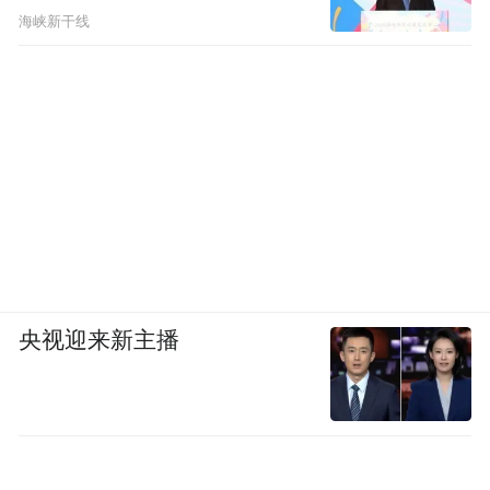
海峡新干线
央视迎来新主播