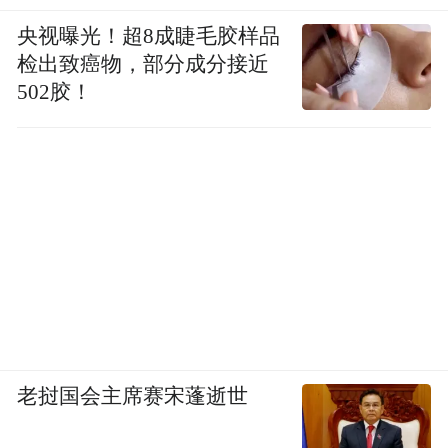
央视曝光！超8成睫毛胶样品
检出致癌物，部分成分接近
502胶！
老挝国会主席赛宋蓬逝世