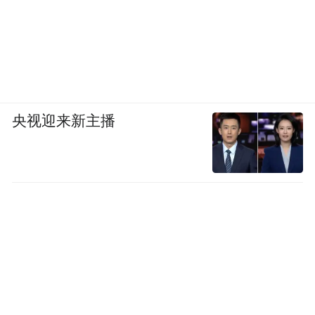
央视迎来新主播