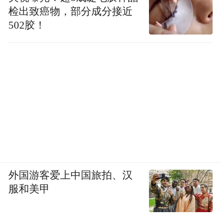
检出致癌物，部分成分接近
502胶！
外国游客爱上中国旅拍、汉
服和美甲