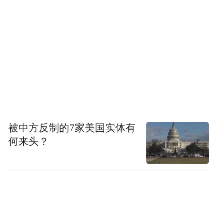
被中方反制的7家美国实体有
何来头？