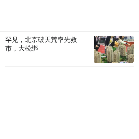
罕见，北京破天荒率先救
市，大松绑