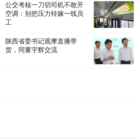
公交考核一刀切司机不敢开
在外贸领域，连云港更是展现出了强大的韧
空调：别把压力转嫁一线员
性与活力。外贸业态的不断升级，成为推动
工
城市经济发展的重要引擎。2024年上半年，
连云港外贸进出口总额高达862.8亿元，同比
陕西省委书记观摩直播带
增长68.7%，领跑全省，充分展示了其在开放
货，同董宇辉交流
型经济中的发展优势。
在巩固传统出口优势的同时，连云港积极开
拓高新技术产品市场，机电产品、基本有机
化学品等出口实现快速增长，特别是以连云
港如年实业有限公司为代表的“专精特新”企
业，其高端纺织后整理设备远销全球，成为
行业内的佼佼者。此外，通过积极参与国内
外知名展会，连云港企业不断拓展国际市