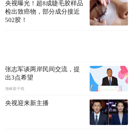
央视曝光！超8成睫毛胶样品
每年可回收二氧化碳15万吨，转化甲醇10万
检出致癌物，部分成分接近
吨，间接减排量相当于3.7万公顷森林的固碳
502胶！
成效，书写了绿色发展的新篇章。
连云港在传统产业转型升级的征途上同样硕
果累累，四大化工园区成功晋升为省级园
区，盛虹石化跻身千亿俱乐部，新海石化等
张志军谈两岸民间交流，提
巨头跻身百亿俱乐部，展现了传统与现代交
出3点希望
融的强劲势头。
海峡新干线
大项目、好项目如雨后春笋般涌现，为新质
央视迎来新主播
生产力的培育持续注入澎湃动能。今年上半
年，连云港重点项目投资热潮空前高涨，555
个重点项目累计投资922.7亿元，进度超五