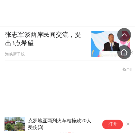
张志军谈两岸民间交流，提
出3点希望
海峡新干线
克罗地亚两列火车相撞致20人
打开
受伤(3)