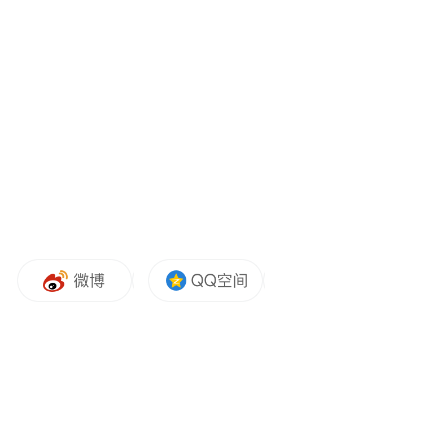
与战略期许。自1984年获批为首批沿海开放
城市以来，改革开放的春风拂过连云港，随
即也开启了城市外向经济发展的新篇章。
依山傍海的独特地理优势，加之港口经济的
蓬勃兴起，连云港凭借其核心枢纽地位，积
极拥抱全球化浪潮，于黄海之滨迅速崛起为
产业繁荣的高地。时间的车轮滚滚向前，连
云港的经济实力实现了质的飞跃。连云港地
区生产总值实现从1984年的23.6亿元到现今
4363.6亿元的飞跃，增幅高达185倍；人均地
区生产总值亦从668元跃升至9.5万元，增长
逾141倍。