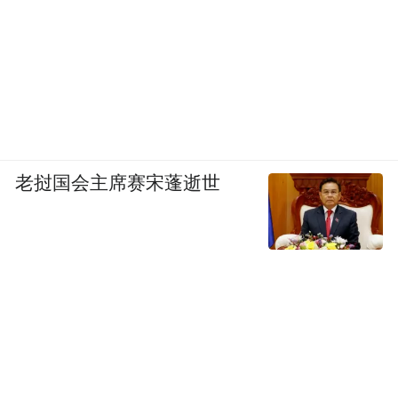
老挝国会主席赛宋蓬逝世