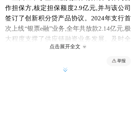
作担保方,核定担保额度2.9亿元,并与该公司
签订了创新积分贷产品协议。2024年支行首
次上线“银票e融”业务,全年共放款2.14亿元,极
大程度支撑了供应链融资业务发展。及时全
点击展开全文
面地对接市、区级政府工作安排,主动参与“千
企万户大走访”工作,走访客户共2471户,打通
举报
小微企业融资最后一公里。