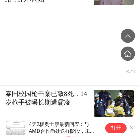
泰国校园枪击案已致8死，14
岁枪手被曝长期遭霸凌
4天2板奥士康最新回应：与
传
打开
AMD合作尚处送样阶段，未与
A
英伟达、谷歌开展订单合作
动