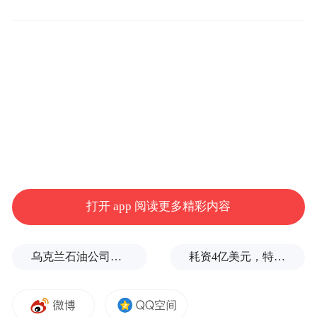
三是在强化客户建设上。全年新开对公结算
账户3200余户,做实客户基础;着力加强与重点
科创企业的合作,深挖优质高潜客户;全年直融
市场业务引存超过65亿元,全力推动存款业务
发展。个人客户方面,持续擦亮“壹私行”品牌
效应,积极拓展私行客户,家族信托工作成效良
好,客户拓展量质并举,客户建设成效喜人。
打开 app 阅读更多精彩内容
(董渊晟)
乌克兰石油公司设施遭遇大规模袭击
耗资4亿美元，特朗普的白宫宴会厅修建项目被叫停
“特别声明：以上作品内容(包括在内的视频、图片或音
频)为凤凰网旗下自媒体平台“大风号”用户上传并发
布，本平台仅提供信息存储空间服务。
Notice: The content above (including the videos,