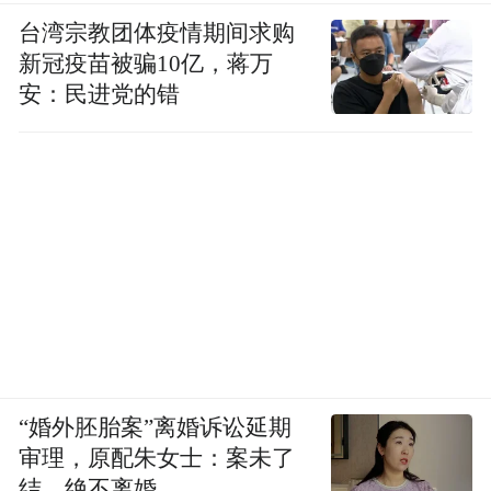
台湾宗教团体疫情期间求购
新冠疫苗被骗10亿，蒋万
安：民进党的错
“婚外胚胎案”离婚诉讼延期
审理，原配朱女士：案未了
结，绝不离婚