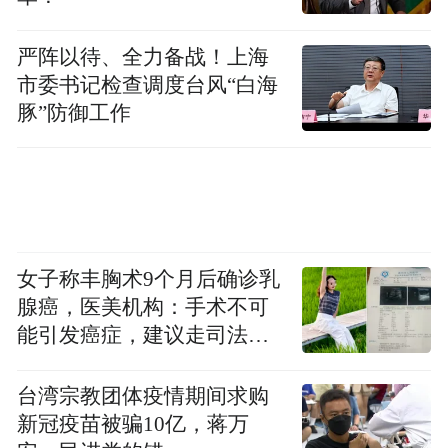
严阵以待、全力备战！上海
市委书记检查调度台风“白海
豚”防御工作
女子称丰胸术9个月后确诊乳
腺癌，医美机构：手术不可
能引发癌症，建议走司法途
径
台湾宗教团体疫情期间求购
新冠疫苗被骗10亿，蒋万