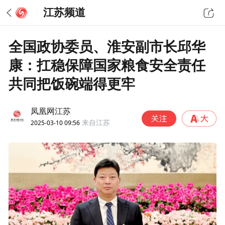
江苏频道
全国政协委员、淮安副市长邱华
康：扛稳保障国家粮食安全责任
共同把饭碗端得更牢
凤凰网江苏
2025-03-10 09:56
来自江苏