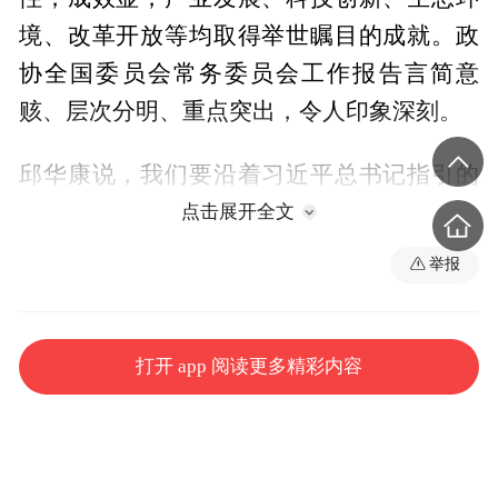
境、改革开放等均取得举世瞩目的成就。政
协全国委员会常务委员会工作报告言简意
赅、层次分明、重点突出，令人印象深刻。
邱华康说，我们要沿着习近平总书记指引的
方向，把握好挑大梁的着力点，为全国发展
点击展开全文
大局作出新的更大贡献。要扛稳保障国家粮
举报
食安全责任，共同把饭碗端得更牢。淮安作
为农业大市、国家重要的商品粮基地，将责
无旁贷地承担起这份职责，严守耕地红线，
打开 app 阅读更多精彩内容
稳定粮食产量。同时要通过高质量推进高标
准农田建设、农田水利设施和现代化灌区建
设、先进实用农机装备的应用和农业科技成